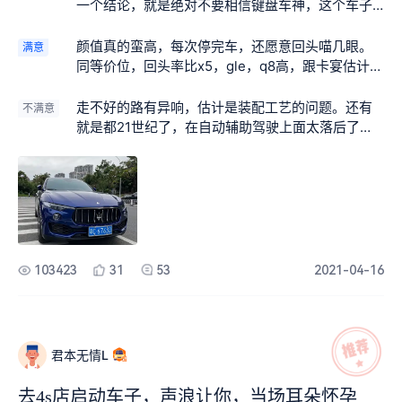
一个结论，就是绝对不要相信键盘车神，这个车子
绝对没有他们说的那么不堪，相反我越来越喜欢
了。最满意的就是动力响应，得益于zf的变速箱，
颜值真的蛮高，每次停完车，还愿意回头喵几眼。
满意
加速换挡一气呵成，之前试驾的奔驰gle450，揽
同等价位，回头率比x5，gle，q8高，跟卡宴估计差
胜，总感觉v6的发动机被封印了，这个车子只要深
不多，大大的满足了我的虚荣心。选了红皮内饰，
踩一脚下去，把转速拉起来，动力就源源不断。还
能碰到的地方都是软的，还是比较满意的。
走不好的路有异响，估计是装配工艺的问题。还有
不满意
有这个空气悬架的加持，随着车速不断调整车身高
就是都21世纪了，在自动辅助驾驶上面太落后了，
度，车子的舒适度提升明显。客观来说法系车，意
盲区监测，360，acc全部斗士选装，且价格高的吓
大利车品控是没有德系车好，但他们在看不到的地
死人，acc都要61800，这点奔驰就好多了。
方真的比德系车舍得用料。德国人太鸡贼了，大概
率是跟某国合资久了，把精髓都学走了。这个车唯
一不满意就是两点，一是声浪，相比19款之前的国
五车小了至少一半，开运动模式也基本咕噜咕噜而
已，有趣的灵魂少了一半。但想想后面基本都是2.0t
103423
31
53
2021-04-16
加48v混动，心里又舒服了。不过人家油耗下来1/
3，一来一去差不多了。再就是后排的空间不是太
大，家人略有诟病，其他基本满分。再次感谢自己
的坚持（买的时候被身边至少5个朋友劝退，现在他
君本无情L
们开我车都说好，我是对的）
去4s店启动车子，声浪让你，当场耳朵怀孕