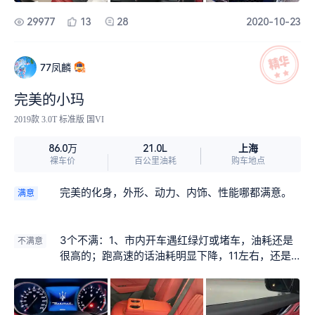
29977
13
28
2020-10-23
77凤麟
完美的小玛
2019款 3.0T 标准版 国VI
上海
86.0万
21.0L
裸车价
百公里油耗
购车地点
完美的化身，外形、动力、内饰、性能哪都满意。
满意
3个不满：1、市内开车遇红绿灯或堵车，油耗还是
不满意
很高的；跑高速的话油耗明显下降，11左右，还是
很满意的；2、后面4个排气孔，平时有点感冒，在
加速的时候会有点阀门震动的杂音。3、雨刷，虽然
是感应的，但很不到位，这个有待改进。