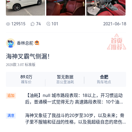
浪，运动模式在地库简直了，家里人觉得很吵，运
动模式开起来后排会觉得超，如果声音再大点估计
开不了多久要换车，哈哈哈哈。这车声浪跟煮开水
一样，咕噜咕噜的，上路的话路边的人应该能听
129515
74
101
2021-06-18
到，不至于打扰到小区的居民（除非没有地下车
库，启动车的时候确实很响），以前邻居有一辆帕
拉梅拉，总喜欢炫启动声浪，呵呵，估计这次没得
香林总舵
比了。内饰照片看真一般，豪华版的本身就搭配了
打孔木内饰和红皮子，通风座椅又全车座椅打了孔
海神叉霸气侧漏！
很棒，这里写不了太多字，有兴趣可以去看我发表
2020款 3.0T 标准版
的帖子，点头像进去应该能看到。豪华版的电吸门
配合无框车门的感应玻璃有点意思，开门玻璃会自
合肥
89.0万
暂无数据
动下降两公分，关门玻璃会自动上升两公分插入到
裸车价
百公里油耗
购车地点
导曹里面，配合电吸门和自动进入，咔嚓咔嚓仪式
感。停车呢车身的空悬会下降到最低，打火后车自
【油耗】null 城市路段表现：18以上，开习惯运动
追加
动上升到3档高度（5档可调节）。车门直接包裹到
后，普通模一式觉得无力 高速路段表现：10个油，
底盘下面，很友好，为了阻挡声浪进入驾驶舱吧。
压低车身，驾驶感好些。加速很牛，这车回到开的
前脸豪华版重新设计了，进气格栅那个音符叉子加
角度，只有这个优势了。总想超车。。。失去了我A
海神叉象征了我战斗的20岁至30岁，以及未来；骨
满意
粗了镀洛里面加了黑色。更加立体感了。这个是我
6平稳的心。 关于油耗：因为不是大手大脚的人，
子里不服输和征战的性格，以及我超级自恋的悲伤
新发现的，貌似论坛没人提及。
所以在油耗之块没找到优越感 【可靠性】还好吧，
和愤怒；完美的流线型设计+野性四射的前脸or车两