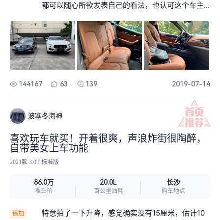
上苍不杀之恩，感谢神车护我周全，在我的往后余
粉丝，空气悬挂系统不是盖的，能上高山，能下赛
都可以随心所欲发表自己的看法，也认可这个车主
生，活在当下，适当规划！
道，全能型的。虽然中控系统有时会自动重启，虽
的评测，但是为什么哪么多没有这台车的人在乱说
然油耗比较高，虽然二手市场保值率很低，我开了3
一通？只能不看网络非车主的评论，只有自己买了
0万公里的奔驰都不会卖，更不会卖这台，二手与我
用了才有资格评论这台车。这也是为什么要发这个
无关，虽然大家说的内饰设计没科技感，虽然空间
口啤的目的！记得有车主说过：“你要是以丰田或雷
比不上卡宴，但完美匹配了我购车前的设定，我非
克萨斯等开不坏的车标准来衡量这台车，趁早放弃
常满意！
吧，免得自己后悔！”我觉得说得非常对，大家共
勉！
144167
63
139
2019-07-14
波塞冬海神
喜欢玩车就买！开着很爽，声浪炸街很陶醉，
自带美女上车功能
2021款 3.0T 标准版
长沙
86.0万
20.0L
裸车价
百公里油耗
购车地点
特意拍了一下升降，感觉确实没有15厘米，估计10
追加