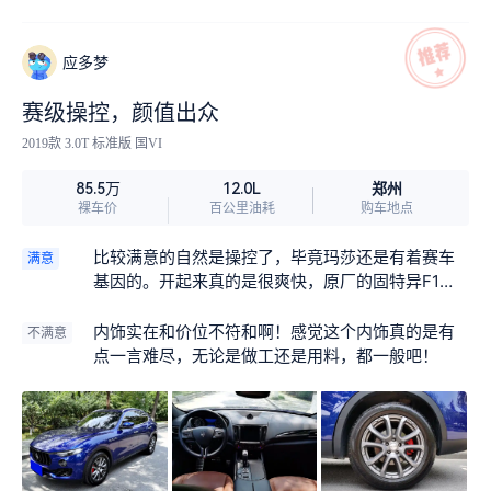
应多梦
赛级操控，颜值出众
2019款 3.0T 标准版 国VI
郑州
85.5万
12.0L
裸车价
百公里油耗
购车地点
比较满意的自然是操控了，毕竟玛莎还是有着赛车
满意
基因的。开起来真的是很爽快，原厂的固特异F1轮
胎抓地出色，让我驾驶它很有信心。
内饰实在和价位不符和啊！感觉这个内饰真的是有
不满意
点一言难尽，无论是做工还是用料，都一般吧！