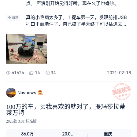
点。 声浪刚开始觉得好听，现在久了也嫌吵。
不惊艳了。准备再来个eCU，上四百码力。等再有
钱了上个打孔盘，大卡钱。以及炭仟机盖。这车烧
真的小毛病太多了。 1.提车第一天，发现前排USB
不满意
钱地方太多了，总之，让它在我手中一定成为一个
插口里面堵住了，自己搞了半天终于可以插进去
优等生。我的小骄傲。🤣🤣🤣🤣🤣
了。 2.最后悔选装了四驱空调，中央扶手箱空间小
了不说，那个四驱空调的鼓风机异响嗡鸣声通病，4
S店也解决不掉，请问玛莎拉蒂官方是不是不准备解
决了？对了，修了四驱空调问题，这个问题没解
决，前排USB口又插进去没反应了，提车目前才两
个月。 3.做工缝隙有多大都看得见了，这个就不吐
槽了
41624
14
34
2021-02-18
Noshows
100万的车，买我喜欢的就对了，提玛莎拉蒂
莱万特
2020款 3.0T 标准版
重庆
86.0万
20.0L