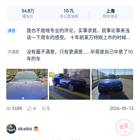
上海
54.8万
10.7L
裸车价
百公里油耗
购车地点
我也不是啥专业的评论，实事求是，就事论事来浅
满意
谈一下用车的感受。 十年前莱万特刚上市的时候，
瞬间就被惊艳到了，心中就默默的订为我的追求目
标，每天都在汽车之家查看参数配置，当然更关注
没有最不满意，只有更满意……毕竟是自己中意了10
不满意
的价格，始终让我望而却步，时至2025年3月份，
年的车
我关注到莱万特的价格出现了下降的波动，这让我
看到了希望，于是发奋努力搬砖，去年6月份，莱万
特价格进一步让我把她娶回家的希望达到了50％，
于是壮着胆子重洋咨询了一下4S店，当然少不了现
下新能源电车对燃油车的冲击，才能让我有了娶莱
万特机会。 今年3月份我回国了，迫不及待的去上
海浦东玛莎拉蒂了，当然各参数我也不用去关注咨
3688
4
5
2026-05-13
询了，我不是赛车手，不是机车技术人员，我主要
关注的是排量，究竟是2.0T的好还是3.0T的好，当
然啦，3.0T的价格让我也更爽，,斟酌再三，最终选
dkaibb
择了2.0T，裸车提车，上保险，上临牌一系列折