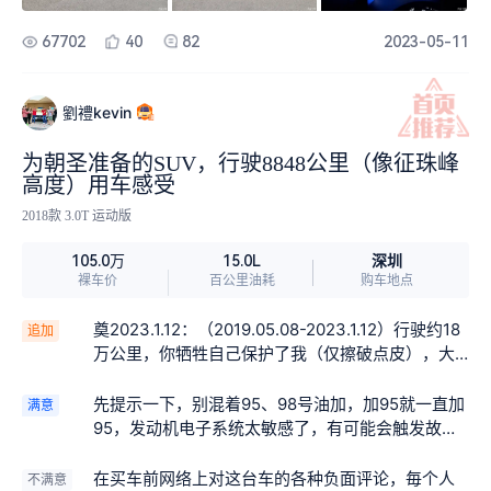
67702
40
82
2023-05-11
劉禮kevin
为朝圣准备的SUV，行驶8848公里（像征珠峰
高度）用车感受
2018款 3.0T 运动版
深圳
105.0万
15.0L
裸车价
百公里油耗
购车地点
奠2023.1.12：（2019.05.08-2023.1.12）行驶约18
追加
万公里，你牺牲自己保护了我（仅擦破点皮），大
恩大德，无以为报，往后余生，活在当下！！！事
教人，一次就够，希望各位司机能像我一样吸取本
先提示一下，别混着95、98号油加，加95就一直加
满意
次车祸教训：雨天路滑，在高速上一定要适当降低
95，发动机电子系统太敏感了，有可能会触发故障
车速，不管驾驶技术多强，轮胎打滑方向不受控制
误报的，我最满意的是搭载法拉利跑车的发动机，
是非常危险的，老司机是越开越慢，共勉！！ 感谢
动力澎拜！我从小就喜欢法拉利，是法拉利的忠实
在买车前网络上对这台车的各种负面评论，毎个人
不满意