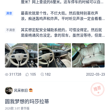
厘米？网上查说的8厘米。这车停车的时候可以自动
降底盘，如果没有降，下车需要“滑座椅”下来，所以
二手车座椅摩擦痕迹很重。降下来后车子没那么好
最喜欢就是个性，不烂大街。然后我特别喜欢声
满意
看，升降前后驾驶感觉很明显，就是升起到4 5的时
浪，痴迷轰鸣声和炸声。平时听见声浪一定会看看
候强制变成越野模式，转速高速度肉。速度125以上
是什么车，玛莎拉蒂算是圆了一个小梦想吧。人要
也会自动下降底盘。
活得随性点，不要被太多理性束缚了。当然，每个
其实想定配安全辅助系统的，可惜没得定。然后就
不满意
人生活理念不同，有些人觉得车是工具，而我觉得
是座椅通风也没定。拿的现车，虽然没等待，但是
车子是玩具加工具！运动模式到哪里都是焦点，甚
多少有些遗憾，特别是应急自动刹车功能。另外就
至跟车都会有人让行，开着声浪会感觉没那么多人
是运动模式加暴力驾驶，油耗22升/100公里，大概
插挤。 20年第一次去4s看过一次，结果没多久用掉
1.8元/公里……然后碎石路减震不是很好，大的坑感
一笔钱投资，21年又去看，又准备买，结果又投资
觉还是很好。不知道是不是前后轮轴距长，转弯半
了东西用了。反过来看，投资并不理想，早知道早
径有点大，四车道的路掉头都擦了路边，轮毂擦掉
点买车得了。 车子可以升降15厘米感觉蛮好的，平
漆，以前车子5年都没擦过……
时开高点有俯视感，霸气的心态。高速设低一点，
311728
105
182
2022-03-23
稳！而且确实感觉转弯比较稳。而且第一次体验自
动上车功能，停车看说明书然后轰油门玩，真的有
个美女自动上车了。很多朋友听闻后捶足顿胸没买
风采依旧
高调的车！——另外，运动模式在低转速也会有回
火声，喜欢声浪的应该知道，松油门以后有个小爆
圆我梦想的玛莎拉蒂
炸回火声，好爽😄另外这车不大众，几次有保安问
2020款 3.0T 豪华版