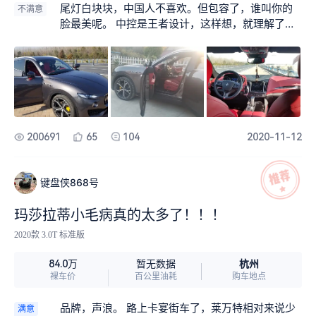
没什么大问题 【配置】 【保养】终生小保养免费套
侧出气孔，让它是一个长发的富有冒险精神的马可
尾灯白块块，中国人不喜欢。但包容了，谁叫你的
不满意
餐。 【有车生活】 【吐槽】我准备改装了。。相比
波罗式俊俏男子《见马可波罗电影》《等同野性的
脸最美呢。 中控是王者设计，这样想，就理解了同
素车，花两万多，能显著改善下气质和豪华感。 换
白衬衫式大美妞》。跑车皇后的美誉，法拉利式发
级车可能不适用的科技感。 这是一个看脸的时代，
车：暂时不挽。等开过几年，把想买的车都买一
动机，马莎声浪，后驱式四驱《主动四驱》，主动
颜值即正义。
遍，应无枉此生吧。 关于车：车子是工具，但却是
式空气旋挂，可驾驭彩色车身及内饰的调调《一般
身份象征。这没办法。我作为一个男人，爱车。家
车搞彩色不伦不类》，选装又簿又宽大脚板《我一
境不富，白手起家先后买了2.0丰田RAV4四驱《SU
直认为这是好车的标准》，跑山路的轰鸣和高速的
Ⅴ~合资﹥，2.8A6L四驱《舒适~品牌﹥，3.0T莱万
活跌的吸地力《相比我A6L4驱版沉闷的吸地力》给
特《潇洒~任性~不负青春﹥，从三十一岁到三十七
人很大信心和愉悦。高速过弯的韧性十足。37岁
200691
65
104
2020-11-12
岁，在买车的道路上，花费颇多。年轻，想证明自
了，没有背景，没有学历，没有富家子弟肆意的青
已。穷，幻想着做富人。讲不清自已的心思。每一
春。我想放肆一回，驾驶自由狂野的地中海的风～
辆车都想过开终生，但都做不到。躁动异常。下一
莱万特，去经历我没经历的一切！以风为名，与无
键盘侠868号
辆车，估计是LS。欧州车生猛，大牌，但也许终有
形中展现强大暴发力！
厌倦的时侯。再大的牌，都不完美！这个世界没一
玛莎拉蒂小毛病真的太多了！！！
辆完美的车！在这上面追求尽善尽美，注定劳命伤
2020款 3.0T 标准版
财！玩车玩命伤财😂😂😂😂😂😂😂😂😂😂跟着
行势走吧，人很难做到极致优秀，做人做事，买车
杭州
84.0万
暂无数据
也是一样。 改装：6千多的各种贴，一万多的炭仟
裸车价
百公里油耗
购车地点
纬前后唇，尾喉，2千多脚踏板，6千的激光大灯，
合计三万块就祸祸了。车孑底子好，有21寸大脚，
品牌，声浪。 路上卡宴街车了，莱万特相对来说少
满意
估计改出来像个尤物。车子开了段时间，渐渐觉得