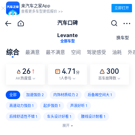
来汽车之家App
立即打开
查看更多车型更低报价 >>
汽车口碑
Levante
换车型
全部车型
综合
最满意
最不满意
空间
驾驶感受
油耗
外
26
4.71
300
分
AK热度值
1人参与
百车故障数
全部
加速强劲
2
内饰材质给力
2
后备厢空间大
1
高速动力强劲
1
起步强劲
1
声浪好听
1
后排舒适性不错
1
车头设计好看
1
腰线设计耐看
1
展开
空间大
1
动力够用
1
操控不错
1
车轮设计不好
1