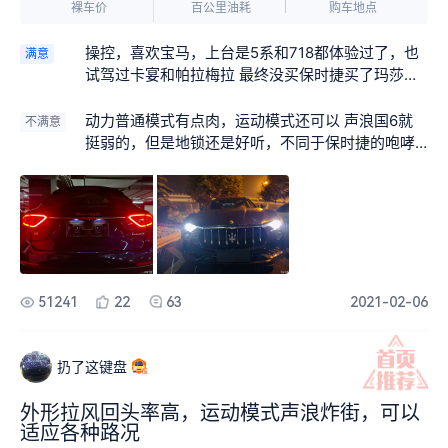
裸车价
百公里油耗
购车地点
操控，喜欢宝马，上台是5系和718都体验过了，也
满意
试驾过卡宴和帕拉梅拉 最终没买保时捷买了玛莎，
操控更好，无顿挫无顿挫无顿挫，这点比2.0的宝马
好，3.0没体验过，开起来可以，很流畅，车身很
动力普通模式有点肉，运动模式还可以 声浪国6就
不满意
重，高速稳的一比 颜值没啥说的
挺弱的，但是地锁还是好听，不同于保时捷的咆哮
版，这个听起的确优雅一些 后面灯外圈挺好看的，
但是内圈白色部分不好看，白天看起来有点平庸，
真的 内饰气质可以但是设计的确达不到奢饰品标
准，不过意大利包包不好看的也挺多。。。 车够用
了，屏大小无所谓了，只是没那么好看
51241
22
63
2021-02-06
扔了这键盘
外形拉风回头率高，运动模式声浪炸街，可以
适应各种路况