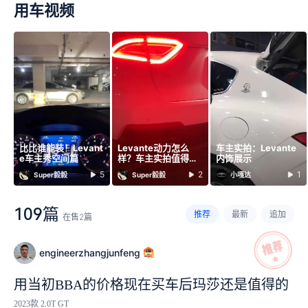
用车视频
车尾灯不好
1
车尾设计不耐看
1
比比谁能装！Levant
Levante动力怎么
车主实拍：Levante
e车主秀空间篇
样？车主实拍值得一
内饰展示
看
5
2
1
Super毅毅
Super毅毅
小嘎达
109篇
推荐
最新
追加
在售
2
篇
engineerzhangjunfeng
用当初BBA的价格现在买车后玛莎还是值得的
2023款 2.0T GT