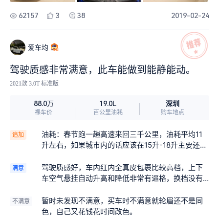
觉有明显变化，不知更换摄像头组件，而是直接更
换了后箱盖的一部分。总结这3年以来的使用感受还
62157
3
38
2019-02-24
是挺好的，没出过任何算得上毛病的情况。是一辆
值得信赖的好车。 另外、我的一个决定竟然无意间
彻底解决了莱万特冬季转向克莱曼角问题。我在车
爱车均
辆行驶了将近一年（不到2万公里）时更换了21吋轮
毂和P ZERO玛莎拉蒂专用胎，至今2年时间，检测
驾驶质感非常满意，此车能做到能静能动。
时发现已经快要换胎了，实际跑了也刚刚2万多公
2021款 3.0T 标准版
里，这让我非常意外，这两年正好赶上新冠疫情流
行，一直开车都是规规矩矩的，连高速都、山路几
深圳
88.0万
19.0L
乎都没跑过，倍耐力又是出了名的耐用，没想到竟
裸车价
百公里油耗
购车地点
然如此短命？后来上网查了一下这款轮胎的耐磨指
数好像是180，几乎是最低的一档了，难怪这么脆
油耗：春节跑一趟高速来回三千公里，油耗平均11
追加
弱。无奈上京东找找有啥替换的，发现国产朝阳轮
升左右，如果城市内的话应该在15升-18升主要还是
胎价格几乎是倍耐力的一半，耐磨指数也高很多，
看路况了，高速表现非常稳，3.0深踩油门加速确实
并且看过一些评测，现在的国产轮胎的性能已经达
给力，速度超130后空气悬挂自动降低，带来的风阻
驾驶质感好，车内红内全真皮包裹比较高档，上下
满意
到或者超越洋品牌，抱着试试看的心态（既然已经
更小车身更加稳定，悬挂过坑感觉很高级没有多余
车空气悬挂自动升高和降低非常有逼格，换档没有
生产出了这种高性能跑车轮胎，一定是已经具备了
的弹跳，而且还有韧性舒适度不错，特别是超大货
顿挫感驾驶起来轻松，方向盘手感非常不错，不大
相应的技术能力），果断下单在京东京车会门店一
车时车辆不会被货车前面的气流影响方向，这可能
不小容易操控车身，虽然车身5米长但是驾驶起来没
暂时未发现不满意，买车时不满意就轮眉还不是同
不满意
步到位。到我发稿时已经跑了1千多公里，我的感受
跟流线型的车身有关，我前辆车开的时候经过大货
有大车的感觉非常轻巧，加速有力，特别是运动排
色，自己又花钱花时间改色。
是除了胎噪有些许增加外，一切正常。胎噪对于豪