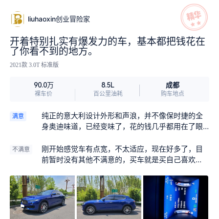
liuhaoxin创业冒险家
开着特别扎实有爆发力的车，基本都把钱花在
了你看不到的地方。
2021款 3.0T 标准版
成都
90.0万
8.5L
裸车价
百公里油耗
购车地点
纯正的意大利设计外形和声浪，并不像保时捷的全
满意
身奥迪味道，已经变味了，花的钱几乎都用在了眼
睛看不到的地方，发动机底盘变数箱，变数箱低速
没有顿挫感，刹车没有异响，车内目前没有网上写
刚开始感觉车有点宽，不太适应，现在好多了，目
不满意
手写的异响，内饰特别耐看，没有花里胡哨但不经
前暂时没有其他不满意的，买车就是买自己喜欢
用的东西，网上几乎找不到玛莎烧机油和漏油的情
的。
况，自己目前也没有遇到，所以开着放心，油耗也
不高，下面图片是上路油耗。每次心情烦躁时只要
一点火，听着有质感的轰鸣声，心情就好了很多。