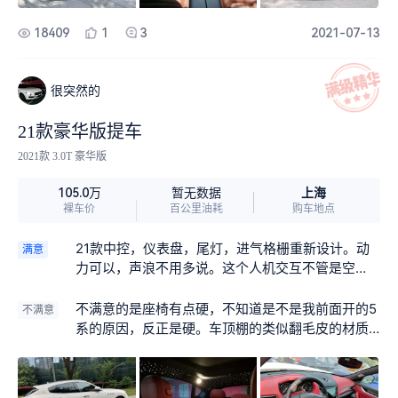
18409
1
3
2021-07-13
很突然的
21款豪华版提车
2021款 3.0T 豪华版
上海
105.0万
暂无数据
裸车价
百公里油耗
购车地点
21款中控，仪表盘，尾灯，进气格栅重新设计。动
满意
力可以，声浪不用多说。这个人机交互不管是空
调，听歌，听故事，导航，打电话，问咨询，聊股
票，聊天气都能对答如流，基本不用第二遍，家里
不满意的是座椅有点硬，不知道是不是我前面开的5
不满意
孩子上车就喜欢指挥，不用挂着个手机搞导航啥
系的原因，反正是硬。车顶棚的类似翻毛皮的材质
的，无线capaly连接一次后上车自动连接，自带的
不错但是化妆灯那里的裁剪毛糙，化妆灯安装的不
无线不限制流量。很多东西都是图片和声音一起出
牢固能滑动，其他车也看了都这样😬无线carplay听
现。超级好用，超级流畅。普通模式下起步也有声
东西一定时间会卡顿通病。油耗高，有心理准备