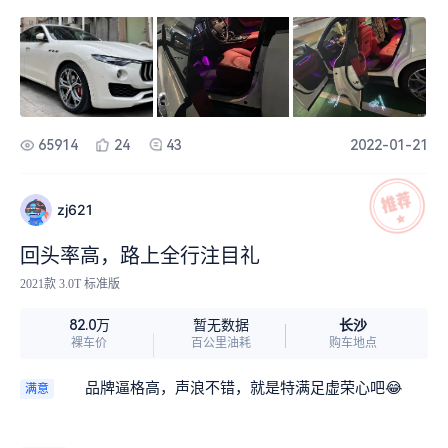
车时会被货车的气流影响方向会左右稍晃一下但这
气。
华轿车的驾乘感受是会有所影响，但对于SUV，特
辆车不会，还有油门比较跟脚踩多少有多少深踩急
别是玛莎拉蒂莱万特来讲，是微乎其微的，毕竟还
加速超车不拖泥带水一气呵成，变道车身稳定性
有排气声浪给打底呢。另外一个“副作用”就是我开头
好，原厂刹车系统挺好的，感觉对刹车很有信心，
讲的，玛莎拉蒂特有的克莱曼角问题，竟然无意间
不会出现刹不住的情况，还有就是玛莎拉蒂特有的
消失了！！！！！！！！！！！！！玛莎车友们都
运动排气咆哮声非常好听，特别是急加速的那一
有这个小小的烦恼，冬季早晨的第一次转向都会有
刻，总结下来这款车很全面，做为车主非常满意。
65914
24
43
2022-01-21
挠人又无奈的砰砰跳动声，而朝阳轮胎竟然就这么
解决了。在此强烈推荐。
zj621
回头率高，路上全行注目礼
2021款 3.0T 标准版
长沙
82.0万
暂无数据
裸车价
百公里油耗
购车地点
品牌逼格高，声浪不错，就是特满足虚荣心吧😂
满意