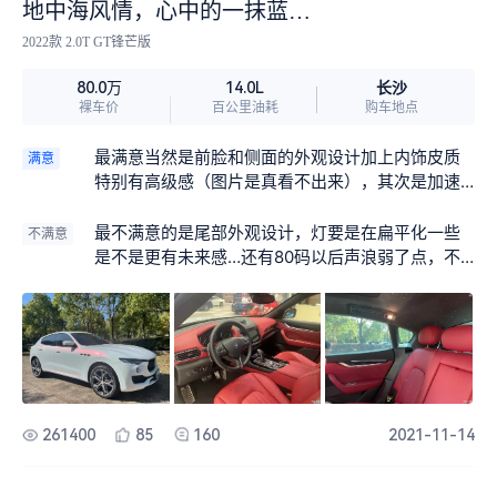
腾，驾车3小时回家。 不论是2.0T还是3.0T都带48
地中海风情，心中的一抹蓝…
伏轻混，动能回收，起步迅速，轻点油门，在驾驶
2022款 2.0T GT锋芒版
位能听到发动机的咆哮，车头上翘，瞬间冲出，油
耗开高速大概10L/100KM,其中也有与我加绿色乙醇
长沙
80.0万
14.0L
汽油也有关，不然油耗更低，高速超车轻松，在i.e.
裸车价
百公里油耗
购车地点
o模式速度下能轻松达到120码以上，发动机转速在1
850～1900之间，在过一段无人偏僻的路段时，我
最满意当然是前脸和侧面的外观设计加上内饰皮质
满意
大胆的试了一下速度试验，没有感觉到什么飘动，
特别有高级感（图片是真看不出来），其次是加速
只听到发动机强有力的输出，此时的发动机转速在2
和声浪…22款GT的命名也很赞！
100～2200之间，大概开了一个小时左右，在河北
最不满意的是尾部外观设计，灯要是在扁平化一些
不满意
及山西路段，感觉不到速度，太轻松了，结果收到1
是不是更有未来感…还有80码以后声浪弱了点，不
2123的电话警告，收到天津的超速学习，为了安
过动力也只有这么大
全，建议遵守交通规则，不要超速出行😂，至于舒
适度，操控性，我说再好也没用，一句话，谁开谁
知道…… 至于越野性，通过性，我不用描述，虽然
比不上专业的，但性能也不惶多让，进秦岭牛背梁
进了多弯山道久小溪边，主要是心疼车子，没有进
一步去往越野，与朋友躺着泡泡茶……
261400
85
160
2021-11-14