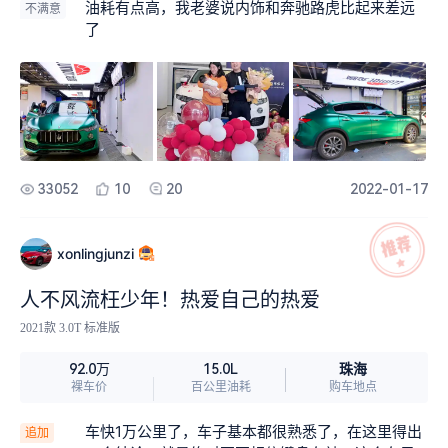
油耗有点高，我老婆说内饰和奔驰路虎比起来差远
不满意
了
33052
10
20
2022-01-17
xonlingjunzi
人不风流枉少年！热爱自己的热爱
2021款 3.0T 标准版
珠海
92.0万
15.0L
裸车价
百公里油耗
购车地点
车快1万公里了，车子基本都很熟悉了，在这里得出
追加