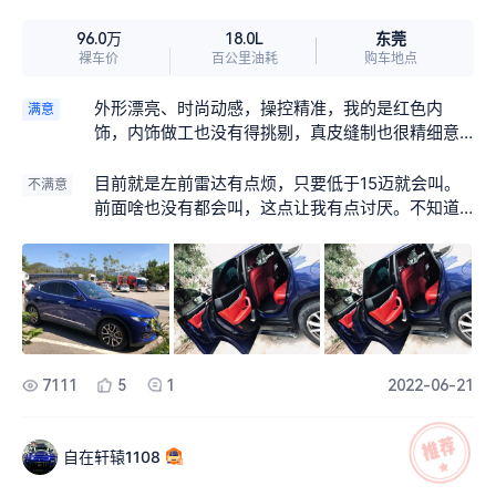
这车得几百万？？以前看视频很多女生对豪车的概
念就是“玛莎拉蒂 法拉利，兰博基尼”，可能她们不
东莞
96.0万
18.0L
怎么研究车子价格吧。实际一台揽胜起步就比这个
裸车价
百公里油耗
购车地点
贵了😂😂😂
外形漂亮、时尚动感，操控精准，我的是红色内
满意
饰，内饰做工也没有得挑剔，真皮缝制也很精细意
大利特色，动力足够，360度全景可视，无边框车
门。开启运动模式后声浪也有点小浪，注意是没有
目前就是左前雷达有点烦，只要低于15迈就会叫。
不满意
跑车那种炸街的声音。我加装了星空顶和电动升降
前面啥也没有都会叫，这点让我有点讨厌。不知道
踏板。（我没有特地去拍照来写这篇用车感受，所
其他车友的会不会这样。其他没有什么不满意的地
用的图片都是之前随手拍的，还望大家见谅!）
方。
7111
5
1
2022-06-21
自在轩辕1108