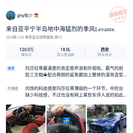
ghy晗少
来自亚平宁半岛地中海猛烈的季风Levante.
2019款 3.0T 尊贵蓝全球限量版 国VI
西安
120.0万
18.0L
裸车价
百公里油耗
购车地点
玛莎拉蒂最满意的肯定是声浪和外观啦，霸气的前
满意
脸三叉戟🔱配合两侧的鲨鱼腮加上整体的溜背造型
把跑车SUV体现的淋漓尽致！
内饰的科技感是玛莎拉蒂薄弱的一个环节，中控台
不满意
缺少科技感，不过也没有网上某些车评人说的如此
不堪。还有就是玛莎拉蒂所有车型的雨刮器好像有
些问题，我还刻意的试过总裁的。自动雨刷器反应
有些不太灵敏，不过开成正常雨刮模式也都解决这
些问题了！