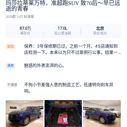
玛莎拉蒂莱万特，准超跑SUV 致70后～早已远
逝的青春
2018款 3.0T 标准版
北京
87.0万
17.0L
裸车价
百公里油耗
购车地点
保养：3年保修期已过，之前一个月，4S店通知到
追加
店检测一下。本来以为只不过是例行公事，结果一
经检测居然问题不少，1是右侧进气导风管道有渗
油，2是中控手套箱钢琴漆面板部分有非正常的磨
魅惑的外表澎湃的心。
满意
损、3是倒车摄像头位置有偏移，最后发现是固定螺
丝扣崩了。被告知需要走索赔手续，车得放在店里
几天。大约过了一周，通知到店取车。效率还好，
不拘小节差强人意的制造工艺，低速转向刹车异
不满意
看了一下拆下来的配件（忘记拍照了，诸位看客可
响。
以看维修单，算是省了两万多块钱），实际上以上3
个问题都属于无伤大雅的小毛病。1、进气管表面上
的油污并不严重，也不知道来源。2、面板上的磨损
属于制造专配时的公差，新版本应该改正了、3、后
摄像头我其实一直没感觉有问题，更换以后也没感