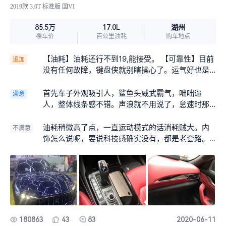
2019款 3.0T 标准版 国VI
湖州
85.5万
17.0L
裸车价
百公里油耗
购车地点
【油耗】油耗还行不到19,能接受。 【可靠性】目前
追加
没有任何故障，键盘侠就别瞎操心了。运气好也是
没故障哈哈 【配置】 【保养】差不多年底前去做个
保养了。首保准备早点做。都说玛莎保养贵，请多
首先车子外观吸引人，鲨鱼头威武霸气，咄咄逼
满意
关注下公众号活动。经常会出一些保养活动。我就
人，整体线条感不错。声浪就不用说了，怠速时那
趁活动买了次1000多的基础保养哈哈，不然得4000
煮开水一样的咕噜声，转速上3000后跟奏乐一样，
+，年底前用就行了。不过我车开得少，开得多建议
想怎么浪就怎么浪，普通模式给速也快，随叫随
油耗稍微高了点，一直运动模式的话消耗贼大。内
不满意
套餐 【有车生活】 【吐槽】小改了一些，改了碳纤
到。可变悬架真的不错，下车自动降到最低方便上
饰怎么说呢，要说科技感确实没有，都是老套路。
的顶翼、尾翼、后唇、尾喉、门把手、鲨鱼腮。改
下车，平时根据行驶模式自动升降，遇到复杂路况
都说是10几万车的内饰。其实坐进来吧，也没有太
了21寸大脚，霸气无比。改装之路无比艰辛，研究
调到最高稳稳的。无框车门suv里还是比较少的，给
差，真皮覆盖范围很厚道，都是意大利手工小牛
了无数个夜晚，东西都很大，轮胎轮毂很重，自己
人一种高b格感觉。还个就是品牌吧，三叉戟看上去
皮，车顶材质也很好。坐进来能体会到是豪华车的
搬上搬下，这也许就是热爱吧。每次从下单开始期
威风，毕竟键盘侠也会说这标值30万哈哈哈
感觉。要是内饰能再提升一点科技感会更好，音响
盼、等待，收货验货，赶安装点，看着安装目不转
一般不是特别给力，据销售说就算选装宝华也没有
睛，那种感觉只有自己才懂吧。热爱可抵岁月漫
宝马装的宝华好，玛莎选装的宝华价格略低。
长，不喜勿喷哈哈
180863
43
83
2020-06-11