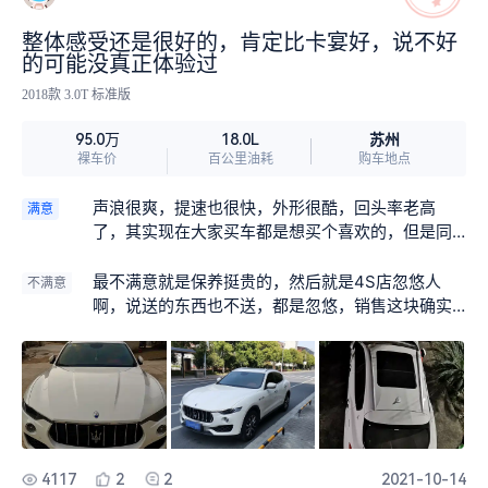
整体感受还是很好的，肯定比卡宴好，说不好
的可能没真正体验过
2018款 3.0T 标准版
苏州
95.0万
18.0L
裸车价
百公里油耗
购车地点
声浪很爽，提速也很快，外形很酷，回头率老高
满意
了，其实现在大家买车都是想买个喜欢的，但是同
样差不多的我觉得能有个回头率高的，又有声浪的
车也不多，这年头，你去改排气吧，又会被抓，超
最不满意就是保养挺贵的，然后就是4S店忽悠人
不满意
跑吧，这辈子能有多少人又买的起呢，所以玛萨拉
啊，说送的东西也不送，都是忽悠，销售这块确实
蒂真的是抓住了这点，当然你要谈保值啊，谈内饰
有待加强，基本就是卖完车就不认识你了，你还好
没卡宴好啊什么的，那没话说，因为两个定位不一
心配合他厂商打电话来回访的时候帮他圆谎，哎
样，你花那么多钱去买卡宴干嘛？你买别的SUV也
差不多啊，安安静静，买玛萨拉蒂其实图的就是一
个爽字，其他的也没什么
4117
2
2
2021-10-14