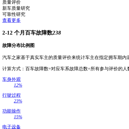
质量评价
新车质量研究
可靠性研究
查看更多
2-12 个月百车故障数
238
故障分布比例图
汽车之家基于真实车主的质量评价来统计车主在指定拥车期内
计算方式：百车故障数=对应车系故障总数÷所有参与评价的人数总
车身外观
12
%
行驶过程
23
%
功能操作
15
%
电子设备