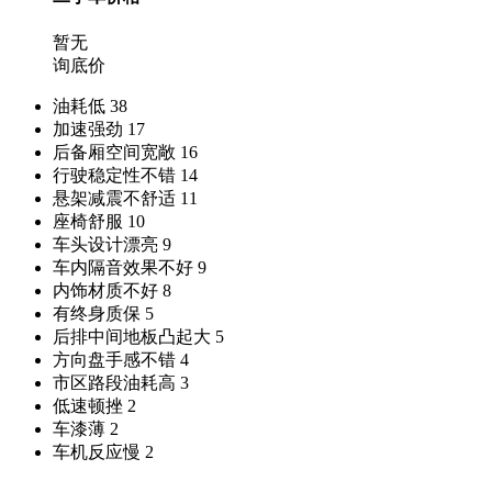
暂无
询底价
油耗低
38
加速强劲
17
后备厢空间宽敞
16
行驶稳定性不错
14
悬架减震不舒适
11
座椅舒服
10
车头设计漂亮
9
车内隔音效果不好
9
内饰材质不好
8
有终身质保
5
后排中间地板凸起大
5
方向盘手感不错
4
市区路段油耗高
3
低速顿挫
2
车漆薄
2
车机反应慢
2