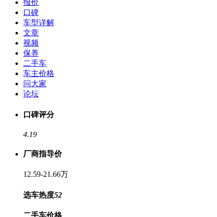
报价
口碑
车型详解
文章
视频
保养
二手车
车主价格
问大家
论坛
口碑评分
4.19
厂商指导价
12.59-21.66万
选车热度
52
二手车价格