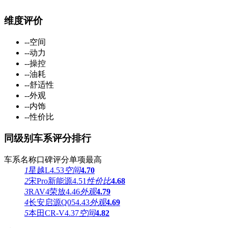
维度评价
--
空间
--
动力
--
操控
--
油耗
--
舒适性
--
外观
--
内饰
--
性价比
同级别车系评分排行
车系名称
口碑评分
单项最高
1
星越L
4.53
空间
4.70
2
宋Pro新能源
4.51
性价比
4.68
3
RAV4荣放
4.46
外观
4.79
4
长安启源Q05
4.43
外观
4.69
5
本田CR-V
4.37
空间
4.82