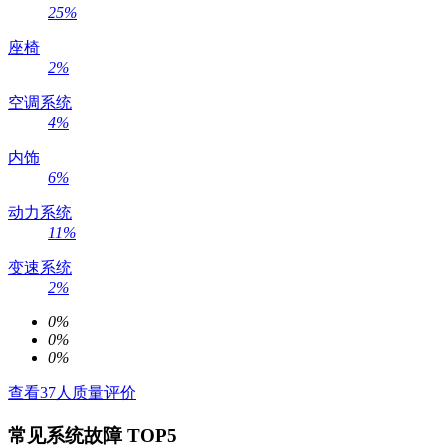
25
%
座椅
2
%
空调系统
4
%
内饰
6
%
动力系统
11
%
变速系统
2
%
0
%
0
%
0%
查看
37
人质量评价
常见系统故障 TOP5