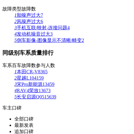
故障类型
故障数
1
胎噪声过大
7
2
风噪声过大
6
3
手机互联/映射-连接问题
4
4
发动机噪音过大
3
5
倒车影像-图像显示不清晰/畸变
2
同级别车系质量排行
车系
百车故障数
参与人数
1
本田CR-V
83
65
2
星越L
104
159
3
宋Pro新能源
134
59
4
RAV4荣放
136
73
5
长安启源Q05
156
39
车主口碑
全部口碑
最新发表
追加口碑