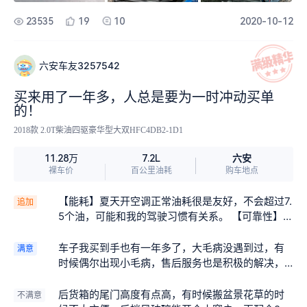
23535
19
10
2020-10-12
六安车友3257542
买来用了一年多，人总是要为一时冲动买单
的！
2018款 2.0T柴油四驱豪华型大双HFC4DB2-1D1
六安
11.28万
7.2L
裸车价
百公里油耗
购车地点
【能耗】夏天开空调正常油耗很是友好，不会超过7.
追加
5个油，可能和我的驾驶习惯有关系。 【可靠性】
现在跑高速到110迈方向盘有点抖动，改天去服务站
检查一下。但是有一讲一，这原厂轮胎质量还是比
车子我买到手也有一年多了，大毛病没遇到过，有
满意
较不错的，花纹还很新，还能再战两年 【配置】
时候偶尔出现小毛病，售后服务也是积极的解决，
【保养】机油机滤那都是常规保养，其他的保养像
能做三包的绝不会让我自费，这点我很满意。总体
是空气滤清和空调滤清换过3个了，四轮定位做过一
来说T8皮卡的底盘高，通过性好，油耗也不错，前
后货箱的尾门高度有点高，有时候搬盆景花草的时
不满意
回，毕竟我是经常走烂路，但是从来没有说把我丢