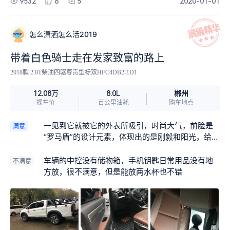
9532
8
5
2020-01-01
怎么潇洒怎么活2019
带着白色骑士走在发家致富的路上
2018款 2.0T柴油四驱尊贵型标双HFC4DB2-1D1
郴州
12.08万
8.0L
裸车价
百公里油耗
购车地点
一见到它就被它的外表所吸引，时尚大气，前脸是
满意
“罗马盾”的设计元素，体现出的是刚毅和阳光，给人
的第一印象是一个刚毅又阳光的大男孩！
车辆的中控没有储物箱，手机钥匙日常用品没有地
不满意
方放，很不满意，但是能放两水杯也不错