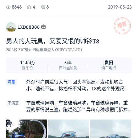
8846
4
8
2019-05-23
LXD88888
男人的大玩具，又爱又恨的帅铃T8
2018款 2.0T柴油四驱豪华型大双HFC4DB2-1D1
贵阳
11.88万
7.8L
裸车价
百公里油耗
购车地点
外观时尚前脸很大气，回头率很高。发动机噪音
满意
小，油耗不错，排挡杆不抖动，T8的这个外观尺寸
很适合男人开，霸气！
车窗玻璃异响，车窗玻璃异响，车窗玻璃异响，重
不满意
要的事情说三遍。跑烂路那个异响有种想把门拆掉
的冲动。要是有个天窗就完美了。其它的暂时没有
了！为一见钟情的外观忍吧！