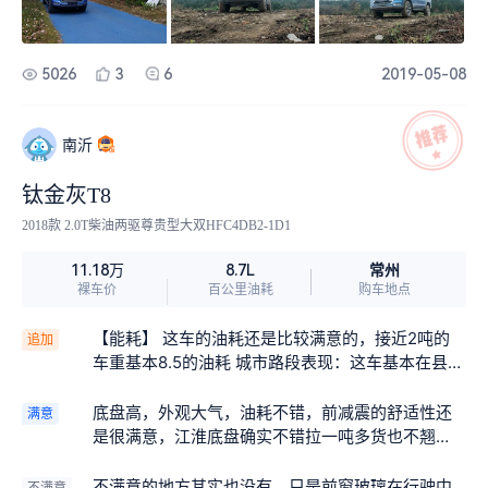
5026
3
6
2019-05-08
南沂
钛金灰T8
2018款 2.0T柴油两驱尊贵型大双HFC4DB2-1D1
常州
11.18万
8.7L
裸车价
百公里油耗
购车地点
【能耗】 这车的油耗还是比较满意的，接近2吨的
追加
车重基本8.5的油耗 城市路段表现：这车基本在县道
开堵车还是很少的，红绿灯多点停停走走基本8.5个
油，高速也跑过100，120其实油耗也差不多，柴油
底盘高，外观大气，油耗不错，前减震的舒适性还
满意
车扭力大高速和城市道路开油耗差不多，只要不经
是很满意，江淮底盘确实不错拉一吨多货也不翘
常低档开油耗不会高哪去。 【保养】 第一次保养是
头。
免费的，第二次换了CJ级机油，油滤和柴油粗滤，
不满意的地方其实也没有，只是前窗玻璃在行驶中
不满意