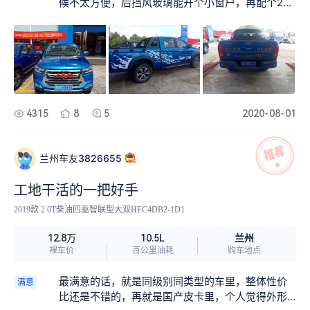
减震器的舒适性还是很满意的，从来都有抛锚给我
候不太方便，后挡风玻璃能开个小窗户，再配个220
在路上。 保养服务：小保养做了四次，大保养做了
丢在半路上，这点，质量我还是认可的！平时和朋
伏电源就好了。方向盘有点往左歪一点，但也不跑
两回，服务还是可以滴，就是收钱时能不能不要那
友到金寨霍山那边玩玩短途自驾游还是马丁公路穿
方向去4s店检查说没事，正常开。不知道是不是我
样急，其他的没什么。 【有车生活】 【吐槽】null
越根本不在话下。
平时上车时都喜欢拽一把方向盘弄的。
雨天行车涉水出行：这车涉水能力还是挺强的，别
人不能过的，我能过。我能过的，别人还是不敢
过，哈哈，关键是我底盘高！
4315
8
5
2020-08-01
兰州车友3826655
工地干活的一把好手
2019款 2.0T柴油四驱智联型大双HFC4DB2-1D1
兰州
12.8万
10.5L
裸车价
百公里油耗
购车地点
最满意的话，就是同级别同类型的车里，整体性价
满意
比还是不错的，再就是国产皮卡里，个人觉得外形