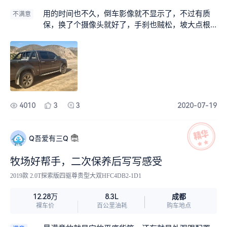
最好看的，当时也看了长城炮，但是长城炮太圆润
了，看着像个大包子，再就是优惠给的还可以，长
用的时间也不久，倒车影像就不显示了，不过有质
不满意
城炮仗着现车少，一分优惠都不降。
保，换了个摄像头就好了，手刹也贼松，坡大点根
本刹不住，刹车感觉也有点软，不过除了刹车软，
剩下大大小小的毛病第二次保养都解决了。
4010
3
3
2020-07-19
Q吾爱有三Q
牧场好帮手，二次保养后写写感受
2019款 2.0T探索版四驱尊贵型大双HFC4DB2-1D1
成都
12.28万
8.3L
裸车价
百公里油耗
购车地点