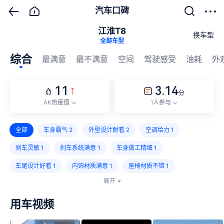
汽车口碑
江淮T8
换车型
全部车型
综合
最满意
最不满意
空间
驾驶感受
油耗
外
11
3.14
分
AK热度值
1人参与
全部
车身霸气
2
外型设计耐看
2
空调给力
1
刹车灵敏
1
刹车系统满意
1
车身做工精细
1
车尾设计好看
1
内饰材质满意
1
座椅材质不错
1
展开
空间够用
1
动力够用
1
底盘通过性满意
1
起步肉
1
用车视频
方向盘轻重不合适
1
车身有抖动
1
悬架减震不舒适
1