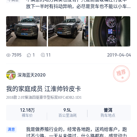
后桥齿轮油，加工时费总共750元 【故障】 现在刹
放下一半时有抖动异响，必尽是货车也不能以小车
车有响声，轻带时有尖叫声，踩重了就没有了，其
的要求来衡量这车??江淮的售后还有待提高，首保
它还好。 【吐槽】 我车是尊贵版配置表上有六个喇
的时候居然没有CJ级的机油，以至于首保做好后车
叭，其实A柱上两个高音头里面根本就没有喇叭，用
还没到家DPF和故障灯就亮了。
手电一照就能直接看到A柱，以前还不知道上次改前
门喇叭时才发现的，这一点江淮厂家真的太不厚
道。
7595
1
11
2019-04-04
深海蓝天2020
我的家庭成员 江淮帅铃皮卡
2018款 2.0T柴油四驱豪华型标双HFC4DB2-1D1
普洱
12.18万
9.5L
裸车价
百公里油耗
购车地点
我是做养殖行业的，经常各地跑，送鸡给客户，跑
满意
过不少路，一天从未停过，什么路都有，感觉动力