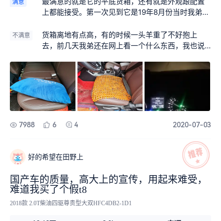
最满意的就是它的平底货箱，还有就是外观跟配置
满意
上都能接受。第一次见到它是19年8月份当时我弟的
朋友买了台蓝色的T8，在我们当地上牌说是超重，
过来卸备胎，然后我弟开着去上的牌，当时感觉操
货箱离地有点高，有的时候一头羊重了不好抱上
不满意
作比较可以，又是平底箱的。
去，前几天我弟还在网上看一个什么东西，我也说
不清楚，有点像需要的时候就拖出来，不需要的时
候就放进去，像一个踏板一样的。
7988
6
4
2020-07-03
好的希望在田野上
国产车的质量，高大上的宣传，用起来难受，
难道我买了个假t8
2018款 2.0T柴油四驱尊贵型大双HFC4DB2-1D1