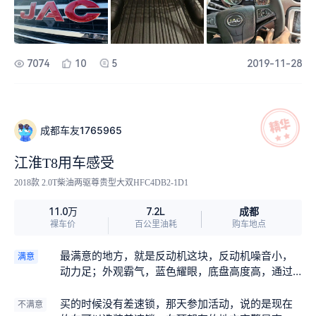
7074
10
5
2019-11-28
成都车友1765965
江淮T8用车感受
2018款 2.0T柴油两驱尊贵型大双HFC4DB2-1D1
成都
11.0万
7.2L
裸车价
百公里油耗
购车地点
最满意的地方，就是反动机这块，反动机噪音小，
满意
动力足；外观霸气，蓝色耀眼，底盘高度高，通过
性好，售后服务好，一个微信群专属服务。
买的时候没有差速锁，那天参加活动，说的是现在
不满意