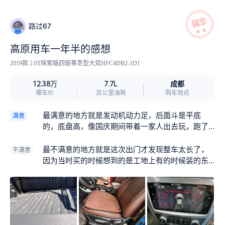
路过67
高原用车一年半的感想
2019款 2.0T探索版四驱尊贵型大双HFC4DB2-1D1
成都
12.38万
7.7L
裸车价
百公里油耗
购车地点
最满意的地方就是发动机动力足，后面斗是平底
满意
的，底盘高，像国庆期间带着一家人出去玩，跑了
趟果洛，感受到皮卡的越野性能了。因为我们从蓉
昌高速转川汶公路，213国道，中间有之前泥石流痕
最不满意的地方就是这次出门才发现整车太长了，
不满意
迹或者是跑况不怎么好的地方，可以轻松过去，只
因为当时买的时候想到的是工地上有的时候装的东
是后排的人有点颠簸，前排的人没有感觉，估计跟
西多，所以选择长箱。但是这次出门有的盘山路转
后排钢板减震有关，毕竟后面斗是用来拉货的，有
弯出不好处理，得多回几盘子才行。长箱适合做事
的时候拉得重，如果是前面一样的减震器的话，估
的，短箱适合出去玩的。
计装不了多重的货。