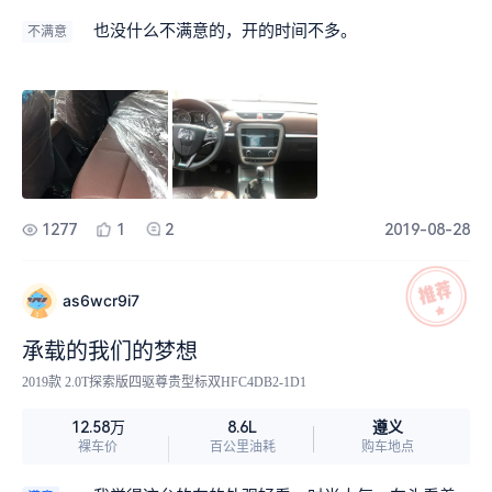
也没什么不满意的，开的时间不多。
不满意
1277
1
2
2019-08-28
as6wcr9i7
承载的我们的梦想
2019款 2.0T探索版四驱尊贵型标双HFC4DB2-1D1
遵义
12.58万
8.6L
裸车价
百公里油耗
购车地点