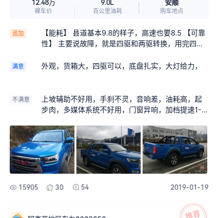
安顺
12.48万
9.0L
裸车价
百公里油耗
购车地点
【能耗】 县道基本9.8的样子，高速也要8.5 【可靠
追加
性】 主要说故障，就是四驱和两驱转换，用完四驱
以后换两驱，为什么还要卡住呢？非得加大油门冲
过那一点点才能真正的两驱行使，其他的目前没有
外观，货箱大，四驱可以，底盘扎实，大灯给力，
满意
什么故障！还是比较顺心的。以后大家去审车，如
果是四驱的一定要关掉esp，我去审车忘记关了，下
来以后esp一直亮着，现在想起来肉疼，不知道有没
上坡辅助不好用，手刹不灵，音响差，油耗高，起
不满意
有事，如果有知道的大佬回复一下我， 【配置】
步肉，多媒体系统不好用，门窗异响，加档提速1-2
【保养】 保养也是常规保养，修车店做的，一次30
-3档难受，超车想都别想，油表不准，时高时低，
0左右吧， 【有车生活】 【吐槽】 之前发布过口
靠车主猜
碑，说的有点过分，也就是片面了，，有点对不住
各位老板，当然也被骂了，用车一年多了，说说真
实感受吧！大家一定最关心的就是这个，其实这个
配置这个价位的车还是值得的，比其他牌子同价位
还是有一定道理的，开过就知道了，外观大气不用
15905
30
54
2019-01-19
说，氙气大灯晚上一开就是爽！大脚配大车，油耗
是有影响，不过下烂路有劲，有次冒险四驱爬坡还
担心打滑，不过多余了，就是没有差速锁也轻松对