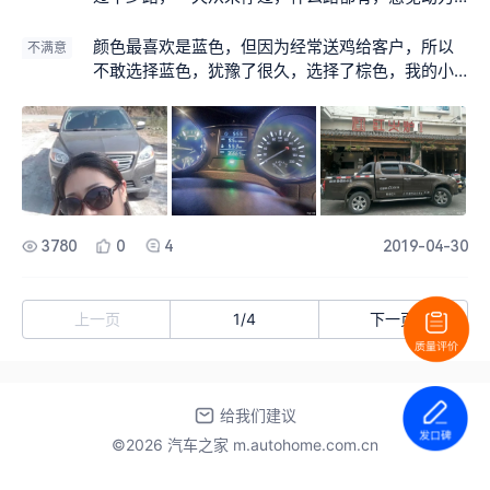
还是不错的，外观也是自己喜欢的！寨子里不少亲
朋好友，也跟我买了同款车，感觉都挺好的。
颜色最喜欢是蓝色，但因为经常送鸡给客户，所以
不满意
不敢选择蓝色，犹豫了很久，选择了棕色，我的小
心肝啊，太纠节了
3780
0
4
2019-04-30
上一页
1
/
4
下一页
给我们建议
©2026 汽车之家 m.autohome.com.cn