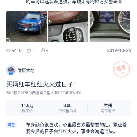
的车可以选装差速锁，车顶架有的地方交警是查
4410
1
4
2019-10-24
陇原大地
买辆红车红红火火过日子！
2018款 2.0T柴油两驱尊贵型大双HFC4DB2-1D1
兰州
11.8万
8.0L
裸车价
百公里油耗
购车地点
车身颜色很喜欢，心里最喜欢最想要的红。象征着
满意
我今后的日子会红红火火，事业会鸿运当头。