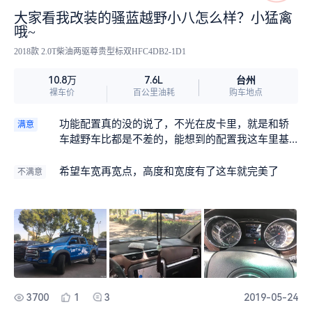
大家看我改装的骚蓝越野小八怎么样？小猛禽
哦~
2018款 2.0T柴油两驱尊贵型标双HFC4DB2-1D1
台州
10.8万
7.6L
裸车价
百公里油耗
购车地点
功能配置真的没的说了，不光在皮卡里，就是和轿
满意
车越野车比都是不差的，能想到的配置我这车里基
本都有了。
希望车宽再宽点，高度和宽度有了这车就完美了
不满意
3700
1
3
2019-05-24