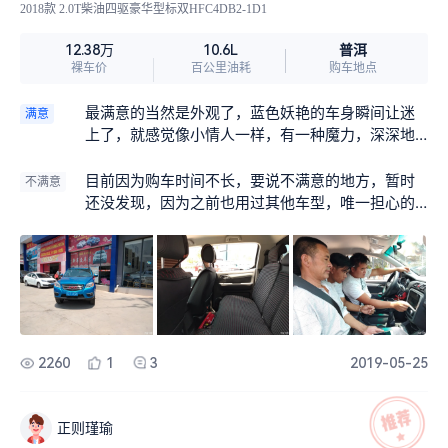
2018款 2.0T柴油四驱豪华型标双HFC4DB2-1D1
普洱
12.38万
10.6L
裸车价
百公里油耗
购车地点
最满意的当然是外观了，蓝色妖艳的车身瞬间让迷
满意
上了，就感觉像小情人一样，有一种魔力，深深地
吸引着，这种感觉大概就叫一见钟情吧。当天我和
儿子就订了，因为平时也忙，根本没时间，当时跟
目前因为购车时间不长，要说不满意的地方，暂时
不满意
销售说要他们帮忙落户，因为是外地的，落户需要
还没发现，因为之前也用过其他车型，唯一担心的
办理暂住证，就交给他们全权办理了，我感觉他们
就是后期维修服务怎么样，其它的都很满意！
的服务真的是很到位。
2260
1
3
2019-05-25
正则瑾瑜