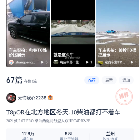
车主实拍：帅铃T8性
车主实拍：帅铃T8操
价比展示
就是这么牛
控展示
5
1
1
zhangpeng617
嗨皮牛耶一生
定西车友5115249
67篇
推荐
最新
追加
在售
1
篇
无悔我心2238
T8pOR在北方地区冬天-10柴油都打不着车
2021款 2.0T PRO 柴油两驱商务型大双HFC4DB2-2E
兰州
12.8万
8.8L
裸车价
百公里油耗
购车地点