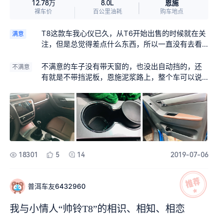
恩施
12.78万
8.0L
裸车价
百公里油耗
购车地点
T8这款车我心仪已久，从T6开始出售的时候就在关
满意
注，但是总觉得差点什么东西，所以一直没有去看
车，从18年上市我就开始关注起来，原来这就是我
要的车，朋友中也不乏好多选购，听询他们用过后
不满意的车子没有带天窗的，也没出自动挡的，还
不满意
的意见都说好，越野性能超强，我也试驾了朋友的
有就是不带挡泥板，恩施泥浆路上，整个车可以说
车，感觉真不错，满意的有3点，外观是我最满意的
是鼻子眼睛被带上泥，车身脏兮兮的，继续观望中
地方，其次是动力，再次是车内的噪音非常小，外
观就是放眼望去，这是在美国电影里看到的超级大
皮卡吗?我当时发出了这样的感叹，动力就是我是个
越野一族，这款车跟我朋友那款还不一样，带了越
野竞技套件，包括铁的踏板，铁的保险杠，铁的龙
门架，轮胎也是大尺寸加宽的，噪音是因为恩施山
18301
5
14
2019-07-06
区，隧道特别多，经过这些路段，幸好有它，感觉
不不到噪音
普洱车友6432960
我与小情人“帅铃T8”的相识、相知、相恋