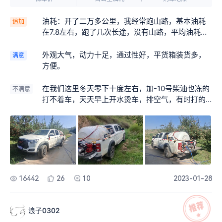
油耗：开了二万多公里，我经常跑山路，基本油耗
追加
在7.8左右，跑了几次长途，没有山路，平均油耗跑
到6.2，2吨多重的车感觉还是挺省油的 保养：行驶
两万公里，除过首保，已经保养三回了，到了保养
外观大气，动力十足，通过性好，平货箱装货多，
满意
时，车辆行车屏自动提示，所以特别省心 自驾游：
方便。
车内空间可以，拉工人经常性的拉七八个不成问
题，最满意的装载能力，经常拉二吨多重货，一点
在我们这里冬天零下十度左右，加-10号柴油也冻的
不满意
问题都没有。还有平路超车，你只要给油，特别轻
打不着车，天天早上开水烫车，排空气，有时打的
松。
电瓶亏电，叫维修师傅，十几万的新车，真的好无
语
16442
26
10
2023-01-28
浪子0302