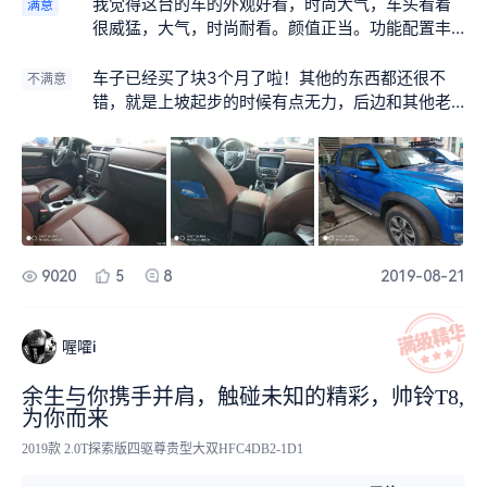
我觉得这台的车的外观好看，时尚大气，车头看着
满意
很威猛，大气，时尚耐看。颜值正当。功能配置丰
富和现在的轿车的配置差不多，开在路上都带风，
哈哈。如果边上有小轿车，感觉自己是开的是卡
车子已经买了块3个月了啦！其他的东西都还很不
不满意
车。足够的大气
错，就是上坡起步的时候有点无力，后边和其他老
师傅交流了下，他们说柴油车都是这样。然后去试
了下其他品牌的，好像也存在。可能还是没开多久
柴油车的问题，后边慢慢摸索吧
9020
5
8
2019-08-21
喔嚯i
余生与你携手并肩，触碰未知的精彩，帅铃T8,
为你而来
2019款 2.0T探索版四驱尊贵型大双HFC4DB2-1D1