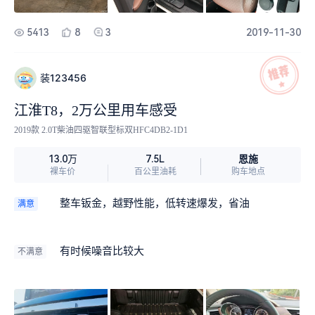
5413
8
3
2019-11-30
装123456
江淮T8，2万公里用车感受
2019款 2.0T柴油四驱智联型标双HFC4DB2-1D1
恩施
13.0万
7.5L
裸车价
百公里油耗
购车地点
整车钣金，越野性能，低转速爆发，省油
满意
有时候噪音比较大
不满意