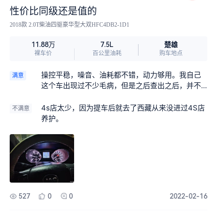
性价比同级还是值的
2018款 2.0T柴油四驱豪华型大双HFC4DB2-1D1
楚雄
11.88万
7.5L
裸车价
百公里油耗
购车地点
操控平稳，噪音、油耗都不错，动力够用。我自己
满意
这个车出现过不少毛病，但是之后查出之后，并不
是机器本身问题。
4s店太少，因为提车后就去了西藏从来没进过4S店
不满意
养护。
527
0
0
2022-02-16