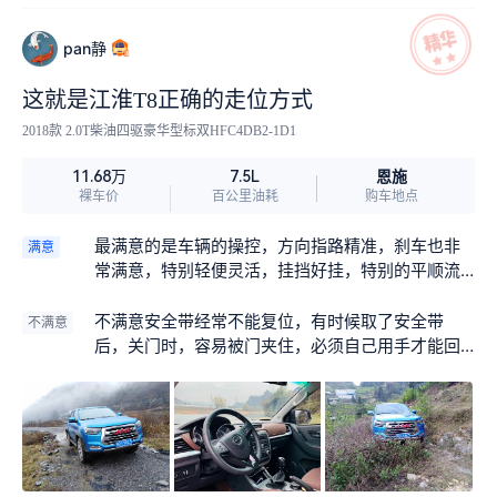
pan静
这就是江淮T8正确的走位方式
2018款 2.0T柴油四驱豪华型标双HFC4DB2-1D1
恩施
11.68万
7.5L
裸车价
百公里油耗
购车地点
最满意的是车辆的操控，方向指路精准，刹车也非
满意
常满意，特别轻便灵活，挂挡好挂，特别的平顺流
畅，最满意的还有一点，发动机的噪音非常小
不满意安全带经常不能复位，有时候取了安全带
不满意
后，关门时，容易被门夹住，必须自己用手才能回
位，不知道其他人有没有这个感觉，还有空调1挡时
声音过大，有点吵人