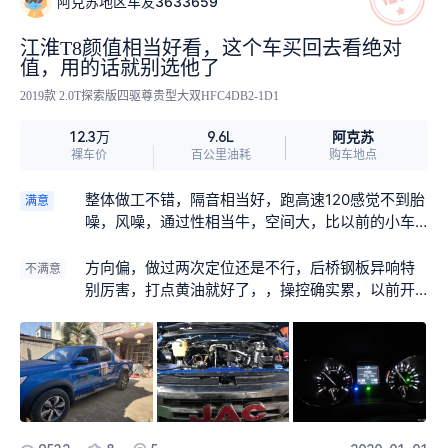
阿克苏地区车友3633659
付了，得益于这大脚，如果有比那次还危险的路，
就是有差速锁也不去了，动力还是老样子，当初买
江淮T8颜值相当好看，这个车买回去看绝对
的时候就是为了经济性，如果对动力有要求就上2.5t
值，用的话就别选他了
以上的吧！起步和2，3档如果拉点货是有点难受，
2019款 2.0T探索版四驱尊贵型大双HFC4DB2-1D1
但是只要是2.0t柴油车都差不多，，方向机手感和阻
尼还是不错的，档位清晰，绝不是8－9万的皮卡可
阿克苏
12.3万
9.6L
比拟的，高速四驱半坡确实起不来，实话实说，车
裸车价
百公里油耗
购车地点
现在没问题，以后就不知道了，在路上看见这款车
确实有点少，来吧，朋友们，各疏己见吧！
整体做工不错，隔音相当好，跑高速120感觉不到胎
满意
噪，风噪，通过性相当牛，空间大，比以前的小车
空间大多了，特别是后排空间，躺着玩手机，睡
觉，看电视都没问题，左右踏板都是铁的，后保险
方向偏，做过两次定位还是不行，后桥钢板异响特
不满意
杠也是铁的，非常实用
别厉害，打点黄油就好了，，操控确实累，以前开
小车习惯了吧！最重要的是发动机漏油，这个实在
没法接受，其他再好也没用，油耗9.6个可以接受，
2.0柴油机太小了，小马拉大车