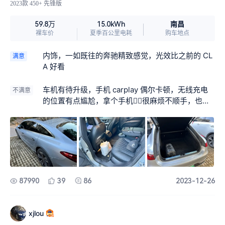
2023款 450+ 先锋版
南昌
59.8万
15.0kWh
裸车价
夏季百公里电耗
购车地点
内饰，一如既往的奔驰精致感觉，光效比之前的 CL
满意
A 好看
车机有待升级，手机 carplay 偶尔卡顿，无线充电
不满意
的位置有点尴尬，拿个手机🤦‍♂️很麻烦不顺手，也没
有设置散热，充电时间一久温度就能当暖宝宝了
87990
39
86
2023-12-26
xjlou