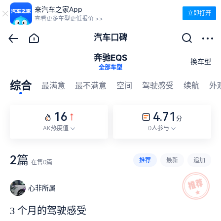
来汽车之家App
立即打开
查看更多车型更低报价 >>
汽车口碑
奔驰EQS
换车型
全部车型
综合
最满意
最不满意
空间
驾驶感受
续航
外
16
4.71
分
AK热度值
0人参与
2篇
推荐
最新
追加
在售
0
篇
心非所属
3 个月的驾驶感受