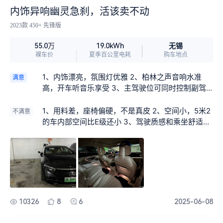
内饰异响幽灵急刹，活该卖不动
2023款 450+ 先锋版
无锡
55.0万
19.0kWh
裸车价
夏季百公里电耗
购车地点
1、内饰漂亮，氛围灯优雅 2、柏林之声音响水准
满意
高，开车听音乐享受 3、主驾驶位可同时控制副驾
驶座椅，细节到位
1、用料差，座椅偏硬，不是真皮 2、空间小，5米2
不满意
的车内部空间比E级还小 3、驾驶质感和乘坐舒适度
比22款还差 4、自动预警过于灵敏，经常自己急刹
并伴有尖锐蜂鸣，心脏病都被吓出来 5、异响，车
门和后排扶手位置开车就有 6、伸缩门把手经常夹
手，探测到钥匙后弹出，等你拉车门时突然又缩回
7、自适应巡航经常突然减速，在高速非常危险。预
估是探测到匝道60限速标志，但我在主道… 8、外
形极差，丑鼠标，正和奔驰产品线外观设计都出了
10326
8
6
2025-06-08
问题：奔驰标无处不在显示一种傲慢，质量低下的
设计自我辩护强行挽尊。