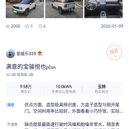
2000
1
6
2026-01-09
爱威乐325
满意的宝骏悦也plus
2024款 智尊版 4座
玉林
9.58万
10.0kWh
裸车价
冬季百公里电耗
购车地点
优点方面，造型极具辨识度，方盒子造型与侧开尾
满意
门。空间利用率比较好，外面看着小巧玲珑，实际
车内空间大。
缺点就是最高速行驶时风噪和胎噪非常大，隔音表
不满意