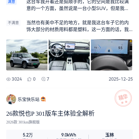
这台车我开着还是挺顺手的，它的空间是我比较满
满意
意的一个方面，虽然说是一台小型SUV，但是我坐
在里面的时候感觉还是挺放松的，而且后备箱家用
也足够了，另外我也很喜欢这辆车子它的外观，看
当然也有美中不足的地方，就是我这台车子它的内
不满意
起来就比较精，而且它的车尾设计也是挺饱满的，
饰大部分的材质用料都是塑料，这一方面的话，我
开着它出门的话也比较有底气，最后也很喜欢它的
个人感觉还是有很大的提升空间。
这个动力，起步的时候相当的迅速，而且车子的避
震效果也挺好。
3024
0
7
2025-12-25
乐宝快乐站
26款悦也P 301版车主体验全解析
2026款 301km旗舰版
玉林
5.2万
9.0kWh