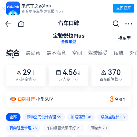
来汽车之家App
立即打开
查看更多车型更低报价 >>
汽车口碑
宝骏悦也Plus
换车型
全部车型
综合
最满意
最不满意
空间
驾驶感受
续航
外
29
4.56
370
分
AK热度值
57人参与
百车故障数
3
口碑排行
小型SUV
名/
8
个
全部
储物空间设计合理
59
加速强劲
38
续航里程长
36
转向轻重合理
25
车内隔音效果不好
21
风噪大
20