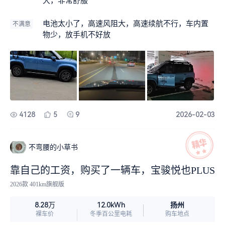
大，非常舒服
电池太小了，高速风阻大，高速续航不行，车内置
不满意
物少，放手机不好放
4128
5
9
2026-02-03
不弯腰的小草书
靠自己的工资，购买了一辆车，宝骏悦也PLUS
2026款 401km旗舰版
扬州
8.28万
12.0kWh
裸车价
冬季百公里电耗
购车地点