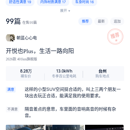
舒适性满意
19
内饰材质满意
17
车身时尚
16
展开
内饰异味大
13
维修保养便宜
12
车轮设计不漂亮
8
99篇
推荐
最新
追加
在售
99
篇
车漆薄
6
电耗高
4
高速动力肉
4
高速续航短
3
朝蓝心心电
开悦也Plus，生活一路向阳
2026款 401km旗舰版
台州
8.28万
13.0kWh
裸车价
冬季百公里电耗
购车地点
这样的小型SUV空间挺合适的，叫上三两个朋友一
满意
块出去玩正合适，能满足我的使用要求。
隔音差点的意思，车里面的音响高音的时候有杂
不满意
音。