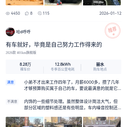
4450
8
115
2026-01-12
哈d呼呼
有车就好，毕竟是自己努力工作得来的
2026款 401km旗舰版
丽水
8.28万
12.8kWh
裸车价
冬季百公里电耗
购车地点
小弟不才出来工作四年了，月薪6000多，攒了几年
满意
才够预算购买属于自己的车，要说最满意的就是它
可以为我遮风挡雨，虽然不是什么豪车，是自己努
力得来的东西，特别珍贵
内饰的一些细节处理。虽然整体设计简洁大气，但
不满意
部分区域的塑料感还是有些明显，车内噪音控制还
有待加强，偶尔会影响驾驶的静谧感。