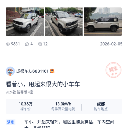
的地方，只中间出过几次，问题是关于前车碰撞预
警，这个东西本来是比较好的保命用的东西，但是
我这个是视觉支架系统导致这个系统有问题，出现
了5~6次的。反复AI误诊断导致系统自动介入来进行
刹车。跟官方反馈之后，总部的人居然立刻给我进
行了免费的换新，这一点对厂家提出表扬。
9831
4
12
2026-02-05
成都车友6831161
看着小，用起来很大的小车车
2024款 智尊版 4座
成都
10.38万
13.0kWh
裸车价
冬季百公里电耗
购车地点
车小，开起来轻巧，城区里随意穿插，车内空间
满意