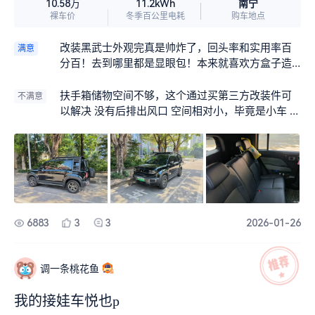
南宁
10.58万
11.2kWh
裸车价
冬季百公里电耗
购车地点
改装黑武士外观完真是帅炸了，回头率和实用率百
满意
分百！去到哪里都是显眼包！本来就喜欢方盒子造
型。 续航够长，501的续航，一周充一次电绰绰有
余！通勤路上信心满满。 智驾系统够强大，会自动
扶手箱储物空间不够，这个通过买第三方改装件可
不满意
超车，变道！ 空调非常冷，夏天开26℃依然凉快！
以解决 没有后排出风口 空间相对小，毕竟是小车 没
车机系统十分友好，反应迅速。 隔音效果媲美20万
有后独立悬挂，过减速带颠簸得厉害 后排座椅角度
的车子。
不舒服，不能像云朵车型那样再往后调整。 轮胎有
点滑，这个必须要引起重视。
6883
3
3
2026-01-26
调一条桃花鱼
我的接娃车悦也p