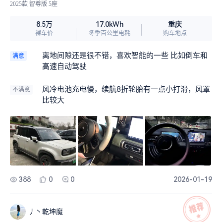
2025款 智尊版 5座
重庆
8.5万
17.0kWh
裸车价
冬季百公里电耗
购车地点
离地间隙还是很不错，喜欢智能的一些 比如倒车和
满意
高速自动驾驶
风冷电池充电慢，续航8折轮胎有一点小打滑，风罩
不满意
比较大
388
0
0
2026-01-19
丿丶乾坤魔