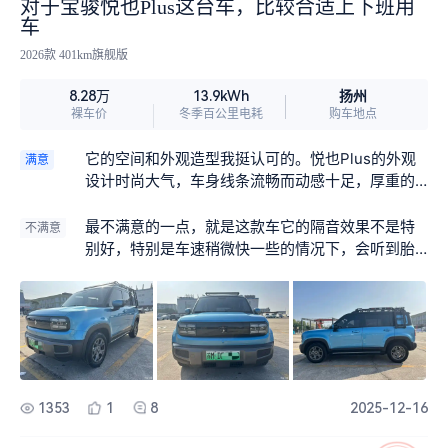
对于宝骏悦也Plus这台车，比较合适上下班用
成本对比来看，整体表现还是不错，如果你追求低
车
成本、高便利，可以看看这款车。
2026款 401km旗舰版
扬州
8.28万
13.9kWh
裸车价
冬季百公里电耗
购车地点
它的空间和外观造型我挺认可的。悦也Plus的外观
满意
设计时尚大气，车身线条流畅而动感十足，厚重的
车头营造出一种强烈的视觉冲击力与辨识度。其
次，我觉得车子的空间比较大一些吧！坐在车内的
最不满意的一点，就是这款车它的隔音效果不是特
不满意
话，感觉挺宽敞舒适的。而且后备箱容量很大，平
别好，特别是车速稍微快一些的情况下，会听到胎
时拉东西很方便，实用性很强。
噪和风噪声音。
1353
1
8
2025-12-16