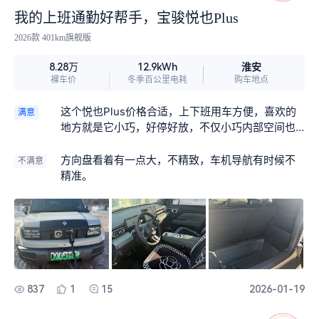
我的上班通勤好帮手，宝骏悦也Plus
2026款 401km旗舰版
淮安
8.28万
12.9kWh
裸车价
冬季百公里电耗
购车地点
这个悦也Plus价格合适，上下班用车方便，喜欢的
满意
地方就是它小巧，好停好放，不仅小巧内部空间也
是足够的大，十分让人喜欢上下班开省钱啊家人
们，原来上班来回趟30块，现在在家里慢充才几块
方向盘看着有一点大，不精致，车机导航有时候不
不满意
钱
精准。
837
1
15
2026-01-19