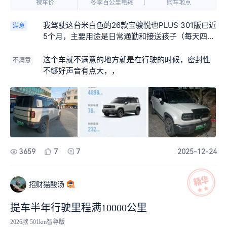
裸车价
冬季百公里电耗
购车地点
我驾驶这台米白色的26款宝骏悦也PLUS 301版已近
满意
5个月，主要用途是日常通勤和接送孩子（每天四趟
接送），现总里程4200公里左右。偶尔自己开车回
老家，来回250公里，山路多，而且车有反充功能，
这个车就不满意的地方就是在行驶的时候，密封性
不满意
301续航到家一看还有90多公里。除此之外，还开
不够好声音有点大，，
过一次300多公里的长途出行，让我对这台小车有
了更加全面的了解。以下是我在实际使用中总结出
的关于悦也PLUS的五个优点与三个待改进之处，供
有意向的车友参考。一、车辆优点（5大亮点）1、
远程控车，舒适先行。最让我惊喜的是手机远程控
制功能——提前半小时开启空调，一上车就是清凉
舒爽，彻底告别“热到想下车”的尴尬。尤其在夏天，
3659
7
7
2025-12-24
这点简直太贴心！2、用车成本极低，经济实用。平
时市区代步，每7-8天充一次电，单次电费仅15-18
元，停车方便又免费，综合使用成本远低于燃油
招财猫酸汤
车，真正做到了“省心又省钱”。3、小巧灵活，城市
穿梭无压力；车身紧凑，停车轻松。无论是小区车
提车半年行驶里程满10000公里
位还是狭窄街道，都能游刃有余，特别适合我们这
2026款 501km智尊版
类城市通勤族。4、智能便捷，科技感十足。支持手