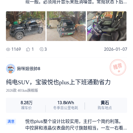
现一般。必须用开音乐来抵消噪音。常规状态下后
备箱凹陷太深，不方便使用，装载能力有限。此
外，外观看轮胎比较小，相对车身有点不协调，不
够霸气侧漏。
1169
1
3
2026-01-07
揪咪姐很帥8
纯电SUV，宝骏悦也plus上下班通勤省力
2026款 401km旗舰版
黄石
8.28万
13.8kWh
裸车价
冬季百公里电耗
购车地点
悦也plus整个设计比较实用，主打一个简约利落。
满意
中控屏和液晶仪表盘的尺寸旗鼓相当，一左一右看