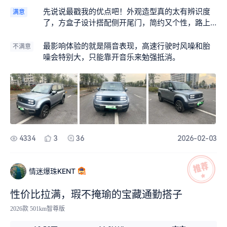
先说说最戳我的优点吧！外观造型真的太有辨识度
满意
了，方盒子设计搭配侧开尾门，简约又个性，路上
回头率拉满。最惊喜的是它的空间利用率，外观看
上去小巧玲珑，特别适合城市穿梭，但车内空间却
最影响体验的就是隔音表现，高速行驶时风噪和胎
不满意
格外充裕，完全超出预期。
噪会特别大，只能靠开音乐来勉强抵消。
4334
3
36
2026-02-03
情迷爆珠KENT
性价比拉满，瑕不掩瑜的宝藏通勤搭子
2026款 501km智尊版