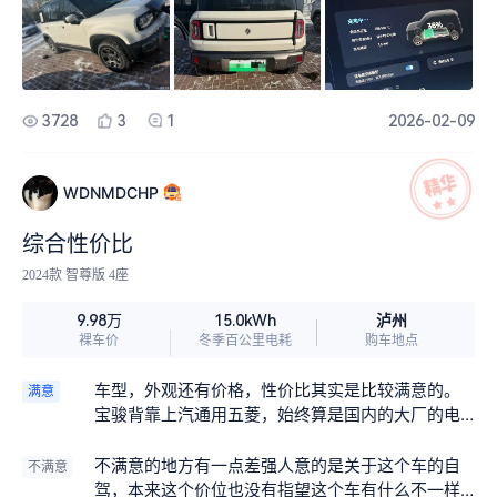
3728
3
1
2026-02-09
WDNMDCHP
综合性价比
2024款 智尊版 4座
泸州
9.98万
15.0kWh
裸车价
冬季百公里电耗
购车地点
车型，外观还有价格，性价比其实是比较满意的。
满意
宝骏背靠上汽通用五菱，始终算是国内的大厂的电
车始终需要可靠的品牌。开了一年多了，快接近两
年了，没有出现任何的小毛病。这一点是非常的满
不满意的地方有一点差强人意的是关于这个车的自
不满意
意的。
驾，本来这个价位也没有指望这个车有什么不一样