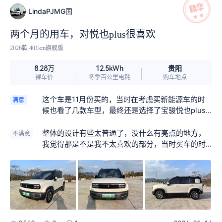
LindaPJMG国
两个月的用车，对悦也plus很喜欢
2026款 401km旗舰版
贵阳
8.28万
12.5kWh
裸车价
冬季百公里电耗
购车地点
这个车是11月份买的，当时在考虑买新能源车的时
满意
候也看了几款车型，最终还是选择了宝骏悦也plus
这款车子呢，首先它的动力表现出色呀，无论是起
步还是加速都很快且平顺性好，没有顿挫感存在，
整体的设计有些太普通了，没什么有亮点的地方，
不满意
其次外观造型时尚大气，档次感十足。
我觉得那是不是我不太喜欢的部分，当时买车的时
候都有考虑到这个部分，但是因为其他地方我都很
喜欢，所以才买的。