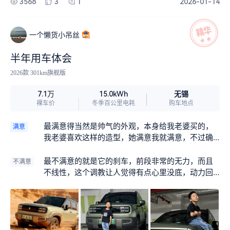
3568
3
1
2026-01-14
一个懒货小吊丝
半年用车体会
2026款 301km旗舰版
无锡
7.1万
15.0kWh
裸车价
冬季百公里电耗
购车地点
最满意得当然是帅气的外观，本身给我老婆买的，
满意
我老婆喜欢这样的造型，她满意我就满意，不过确
实挺好看的，还带来个好处就是内部空间很大，非
常能装。
最不满意的就是它的刹车，前段非常的无力，而且
不满意
不线性，这个调教让人觉得有点心里没底，动力回
收也是迟滞的，反正让人怕怕的。