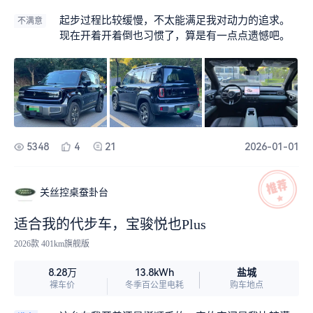
上去很顺眼。不管是中控台还是座椅，用的材质还
都挺不错的，没有同级车的那种廉价感。
起步过程比较缓慢，不太能满足我对动力的追求。
不满意
现在开着开着倒也习惯了，算是有一点点遗憾吧。
5348
4
21
2026-01-01
关丝控桌蚕卦台
适合我的代步车，宝骏悦也Plus
2026款 401km旗舰版
盐城
8.28万
13.8kWh
裸车价
冬季百公里电耗
购车地点