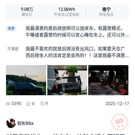
机APP远程启动、查看电量、定位等功能，操作简
南宁
9.08万
12.0kWh
单流畅，提升了整体用车体验。5、续航表现稳定。
裸车价
冬季百公里电耗
购车地点
日常我感觉基本够用，市区通勤没什么压力。满电
可跑270公里以上，也能满足我们家短途出行需求，
我最满意的是后排放倒可以放床车，有露营模式，
满意
即便是带娃出游也很从容。二、存在问题（2个待优
午睡或者露营的时候可以安心睡在车上，还可以外
化点）1、高速行驶能耗偏高。高速上一旦提速至12
放电，这对于一个露营佬和上班族来说非常重要‼️
0km/h以上，电量消耗明显加快。我们去湛江乌石
我最不喜欢的就是后排没有出风口，如果夏天在广
不满意
镇途中全程开空调、载五人，中途充电两次才勉强
西后排坐人的话肯定是会热的！！这是我最不满意
抵达，说明高速续航仍有提升空间。2、隔音效果一
的
般，风噪较明显。高速行驶时胎噪和风噪较为突
出，车内静谧性不如预期，影响驾乘舒适感。3、电
池管理系统需更智能。电量显示有时不够精准，例
如出发时满电，但高速行驶后剩余电量预估偏差较
大，建议优化算法以提升准确性。而且充电基础设
施依赖性强，若目的地无充电桩，续航焦虑会立刻
3390
6
9
2025-12-17
显现。虽然市区补能方便，但在偏远地区或临时出
行时仍存在不便。总结：我对宝骏悦也PLUS 301版
的评价，是一款非常适合城市家庭使用的纯电小
智彬88a
车，它兼顾了颜值、智能与经济性。虽然在高速续
航和噪音控制方面仍有提升空间，但从价位、使用