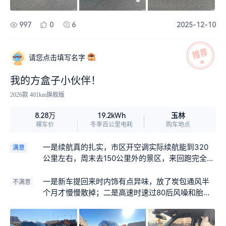
997
0
6
2025-12-10
请您点击填写名字
我的方盒子小伙伴！
2026款 401km旗舰版
玉林
8.28万
19.2kWh
裸车价
冬季百公里电耗
购车地点
一是续航真的扎实，市区开空调实际续航能到320
满意
公里左右，周末去150公里外的景区，来回跑完全不
用慌，家充一次才20多块，每月养车成本比坐公交
还低；二是空间利用率高，常规后备厢能放两个20
一是新车提回来时内饰有点异味，放了炭包通风半
不满意
寸行李箱，后排座椅放倒后甚至能塞下小家电，全
个月才慢慢散掉；二是高速时速过80后风噪和胎噪
车28处储物格，放手机、水杯、通勤包都很顺手；
比较明显，得把音乐音量调大才能盖住；三是后排
三是配置实用，540°全景影像带透明底盘，新手停
没有USB接口，朋友坐后排想充电得拉长线，有点
车、过坑洼路都很安心，语音控制能开关空调、导
不方便