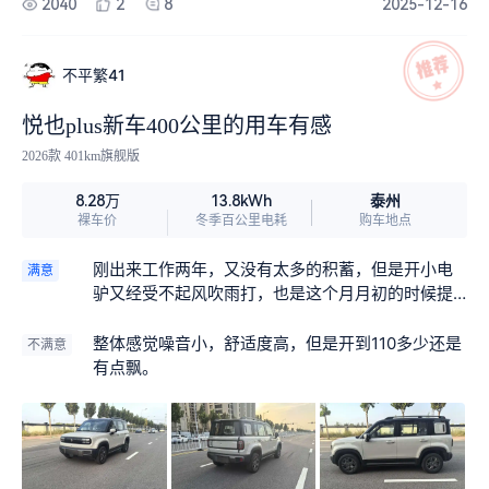
2040
2
8
2025-12-16
不平繁41
悦也plus新车400公里的用车有感
2026款 401km旗舰版
泰州
8.28万
13.8kWh
裸车价
冬季百公里电耗
购车地点
刚出来工作两年，又没有太多的积蓄，但是开小电
满意
驴又经受不起风吹雨打，也是这个月月初的时候提
了这个宝骏悦也Plus，我个人感觉它既有高颜值，
又有高质地，空间也很大，非常好看，身边的女性
整体感觉噪音小，舒适度高，但是开到110多少还是
不满意
朋友真的都夸好看。
有点飘。