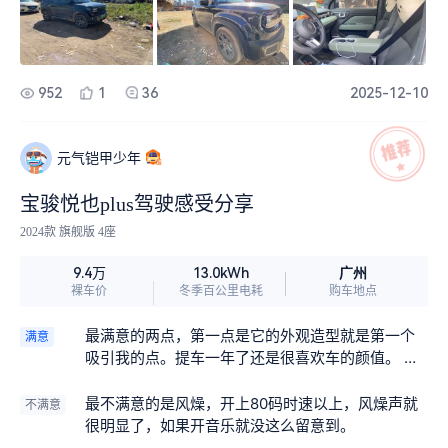
航，开车时不用分心手动操作
952
1
36
2025-12-10
元气铠甲少年
宝骏悦也plus驾驶感受分享
2024款 旗舰版 4座
广州
9.4万
13.0kWh
裸车价
冬季百公里电耗
购车地点
最满意的两点，第一点是它的外观造型就是第一个
满意
吸引我的点。提车一年了还是很喜欢车的颜值。 第
二点是是宝骏悦也plus的电池续航，电耗几乎都很
足，夏天正常驾驶9折，除非上高速才会打7.5折左
最不满意的是风燥，开上80码时速以上，风燥声就
不满意
右。
很明显了，如果开音乐就没这么留意到。