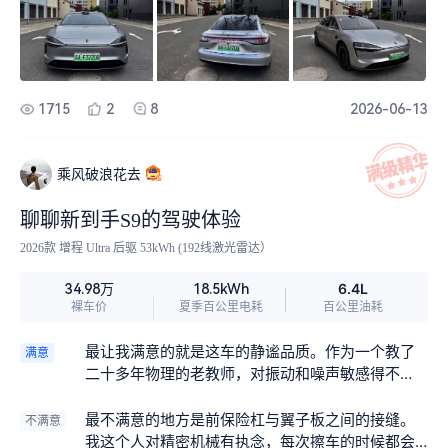
图标亮了，根本不知道它在工作。这方面确实能看
出华为在隔音工程上的功力，长途自驾跑个几百公
里，发动机冷不丁启动也不影响心情。
1715
2
8
2026-06-13
乘风破浪花去
聊聊新到手S9的驾驶体验
2026款 增程 Ultra 后驱 53kWh (192线激光雷达）
6.4L
34.98万
18.5kWh
裸车价
夏季百公里电耗
百公里油耗
最让我满意的就是这车的静谧品质。作为一个教了
满意
二十多年物理的老教师，对振动和噪声敏感得不
行。这台增程车停着等红灯的时候，完全感觉不到
任何机械振动，就像车子已经“熄火”了一样安静。我
最不满意的地方是前保险杠与翼子板之间的接缝。
不满意
上一台雅阁怠速时方向盘和座椅那种细微抖动，对
我这个人对精密机械有执念，每次擦车的时候都会