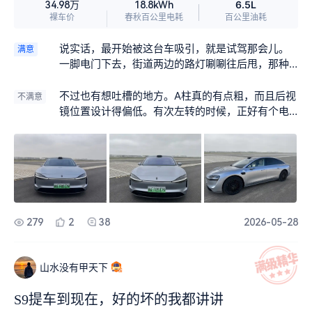
6.5L
34.98万
18.8kWh
裸车价
春秋百公里电耗
百公里油耗
说实话，最开始被这台车吸引，就是试驾那会儿。
满意
一脚电门下去，街道两边的路灯唰唰往后甩，那种
后背被推着走的感觉，真的太解压了。后驱大马力
带来的快乐，就是那种很纯粹、很直接的加速感，
不过也有想吐槽的地方。A柱真的有点粗，而且后视
不满意
市区里超车变道，心里特别有底，开起来一点都不
镜位置设计得偏低。有次左转的时候，正好有个电
觉得它车身大。
瓶车从我左侧盲区窜出来，当时真吓出一身汗。虽
然平时多扭扭头能解决，但如果是晚上或者下雨
天，那个视野盲区确实让人心里没底，希望能优化
一下后视镜的布局。
279
2
38
2026-05-28
山水没有甲天下
S9提车到现在，好的坏的我都讲讲