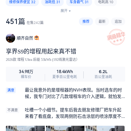
维修保养便宜
32
油耗低
31
车身霸气
31
电耗高
10
展开
续航里程短
9
中控台易留指纹
5
风噪大
5
胎噪大
5
451篇
推荐
最新
追加
在售
242
篇
门板储物格窄
4
内饰易脏
4
后排座椅偏窄
2
順齐自然
享界S9的增程用起来真不错
2026款 增程 Ultra 后驱 53kWh (192线激光雷达）
6.2L
34.98万
18.4kWh
裸车价
夏季百公里电耗
百公里油耗
最让我意外的是增程器的NVH表现。当时选车的时
满意
候，我专门对比了几款增程车的介入逻辑，就怕发
动机突然启动那一下吓人。实际开下来，这车在电
量保持模式下，增程器什么时候工作的我根本感觉
吐槽一个小细节。提车后我去朋友修理厂把车升起
不满意
不到。我特意用手机分贝仪测过，车内噪声数值只
来看了看底盘，发现两侧防石击涂层的喷涂厚度不
比纯电高2.8分贝左右，而且介入那一下没有任何顿
太均匀，有些地方甚至能隐约看到钢板底色，而且
挫或者振动，要不是偶尔扫一眼仪表盘看到发动机
底盘两侧缺少独立的护板覆盖。