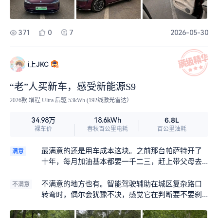
371
0
7
2026-05-30
i上JKC
“老”人买新车，感受新能源S9
2026款 增程 Ultra 后驱 53kWh (192线激光雷达）
6.8L
34.98万
18.6kWh
裸车价
春秋百公里电耗
百公里油耗
最满意的还是用车成本这块。之前那台帕萨特开了
满意
十年，每月加油基本都要一千二三，赶上带父母去
趟郊区还得奔着两千去。换了这个车之后，日常上
下班来回三十多公里，全靠纯电跑，一周充一次电
不满意的地方也有。智能驾驶辅助在城区复杂路口
不满意
就够了，基本感觉不到油耗。周末带父母周边转
转弯时，偶尔会犹豫不决，感觉它在判断要不要刹
转，百公里油耗也就6个多，算下来一个月开销不到
车的时候逻辑不够清晰。有几次在左转待转区，它
以前的三分之一。一年省下的钱，够我们化学教研
突然介入制动，动作有点突兀，坐在车里的感觉就