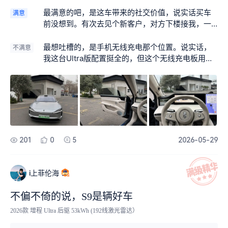
最满意的吧，是这车带来的社交价值，说实话买车
满意
前没想到。有次去见个新客户，对方下楼接我，一
眼就盯上车顶那个192线激光雷达看了半天，问我这
是什么高科技。我就顺势聊了几句华为智驾，说这
最想吐槽的，是手机无线充电那个位置。说实话，
不满意
车带激光雷达能自己变道超车、泊车啥的，没想到
我这台Ultra版配置挺全的，但这个无线充电板用起
一下打开了话匣子。客户本身对科技产品挺感兴
来真让人火大。有回中午去客户公司路上，手机放
趣，从车聊到智能家居，氛围一下就轻松了。后来
那充电，开了大概半小时，导航突然断了——拿起
这单也谈得挺顺，同事还开玩笑说我是“科技破冰”。
手机一看，烫得能煎鸡蛋，直接过热保护自动断
比起开个BBA过去，这车反而让人觉得你有品位、
开。
懂新东西，跟客户的距离感少了很多。
201
0
5
2026-05-29
i上菲伦海
不偏不倚的说，S9是辆好车
2026款 增程 Ultra 后驱 53kWh (192线激光雷达）