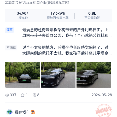
2026款 增程 Ultra 后驱 53kWh (192线激光雷达）
6.8L
34.98万
19.6kWh
裸车价
春秋百公里电耗
百公里油耗
最满意的还得是增程架构带来的户外用电自由。上
满意
周末带孩子去郊野公园，我带了个小冰箱装饮料和
零食，直接用车的后座外放电接口供电，完全不用
担心电量。孩子在草地上玩累了，我还能在车上用
说个不太爽的地方，后排坐垫长度感觉偏短了，对
不满意
外放电烧点热水泡面，比带个充电宝省心多了。以
大腿前侧的承托不太够。我家孩子后排坐儿童增高
前开纯电车，出去玩总得算好续航，现在感觉增程
垫，腿短一点，坐久了想睡觉，脚就容易悬空滑
车确实更适合我这种偶尔想出去放松的家庭。
落，晃来晃去的。反正孩子睡得不踏实，有时候还
得用手托着点，如果能再长个三五公分就好了。
337
1
8
2026-05-28
缓存堵车