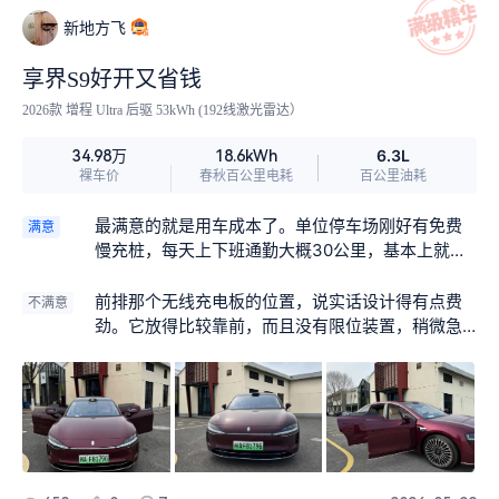
新地方飞
享界S9好开又省钱
2026款 增程 Ultra 后驱 53kWh (192线激光雷达）
6.3L
34.98万
18.6kWh
裸车价
春秋百公里电耗
百公里油耗
最满意的就是用车成本了。单位停车场刚好有免费
满意
慢充桩，每天上下班通勤大概30公里，基本上就是
纯电跑。提车到现在快三个月了，油箱里的油基本
没动过，日常开销就是零。对于我们这种工作两年
前排那个无线充电板的位置，说实话设计得有点费
不满意
多的公务员来说，养车压力基本没有，比之前想象
劲。它放得比较靠前，而且没有限位装置，稍微急
中省钱多了。
加速或者过弯的时候，手机就容易滑脱。放和取的
时候得扭着手腕去够，开车的时候操作起来不太方
便，感觉安全性上有点打折扣，如果能改一下就好
了。