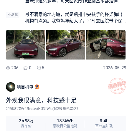
当老师这么多年，每天回家改作业腰基本都是僵
的，以前开老凯美瑞只能忍着。现在上车一键开启
座椅按摩，那个热石按摩是真的能按到点子上去，
最不满意的地方嘛，就是后排中央扶手的杯架弹出
不满意
背部那种又热又揉的感觉，一趟通勤下来整个人都
机构有点紧。我爸妈年纪大了，平时去医院带个保
松快多了，跟之前比简直是天壤之别。有时候接父
温杯想放上去，得用很大力气按到底才能卡住，他
母看完病，我也会在后排躺一会儿，是真的舒服。
们手劲不够，总是按不到位，每次都得我侧过身子
来帮忙，稍微有点不方便。如果能轻一点或者做成
按压式自动开启的就更好了。
206
0
5
2026-05-29
项目机电
外观我很满意，科技感十足
2026款 增程 Ultra 后驱 53kWh (192线激光雷达）
6.4L
34.98万
18.3kWh
裸车价
春秋百公里电耗
百公里油耗