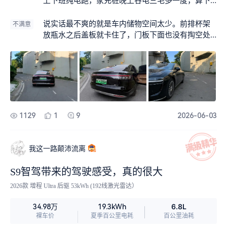
上下班纯电跑，家充桩晚上谷电三毛多一度，算下
来一公里不到一毛钱。五一放假跑了趟长途，馈电
油耗表显6.2升，加92号油就行，比原来开油车省太
说实话最不爽的就是车内储物空间太少。前排杯架
不满意
多了。最让人安心的是完全没有里程焦虑，53度大
放瓶水之后盖板就卡住了，门板下面也没有掏空处
电池平时够用，电不够了增程器一介入，综合能跑1
理，行驶证、墨镜这些小东西根本没个合适地方
300多公里，想去哪儿去哪儿，不用跟充电桩排队
放。还有个烦人的地方，主驾的门窗按键我老按成
较劲。
后排，个子高的朋友坐进去经常误触。另外按摩功
能开一会儿就自动断了，大概一刻钟左右就停，想
接着按还得再开一次，这点体验不太好。
1129
1
9
2026-06-03
我这一路颠沛流离
S9智驾带来的驾驶感受，真的很大
2026款 增程 Ultra 后驱 53kWh (192线激光雷达）
6.8L
34.98万
19.3kWh
裸车价
夏季百公里电耗
百公里油耗