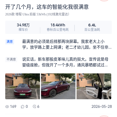
开了几个月，这车的智能化我很满意
2026款 增程 Ultra 后驱 53kWh (192线激光雷达）
6.4L
34.98万
18.4kWh
裸车价
春秋百公里电耗
百公里油耗
最满意的必须是后排那两块屏幕。我家老大上小
满意
学，放学路上要上网课；老二才幼儿园，坐不住非
得看动画片。以前开旧车，一个要安静一个要吵，
后排简直是战场。现在好了，后排双屏能分区播
说实话，新车那股皮革味儿真的挺大。宣传说是母
不满意
放，我给老大锁住网课界面，老二那头播着《超级
婴级座舱，但我开了一个多月，通风暴晒都试过
飞侠》，一人一个耳机，互不打扰。车厢里终于安
了，车里还是能闻到一股淡淡的酸味。我家小宝呼
静下来了，我开车也能专心，感觉像多了个移动客
吸道有点敏感，上车就打喷嚏，那段时间我不得不
厅。
开着窗户开，夏天还好，但总觉得跟宣传的有点落
差。现在三个月了，味道才基本散掉，希望厂家以
后能在材料选择上再下点功夫。
169
0
6
2026-05-28