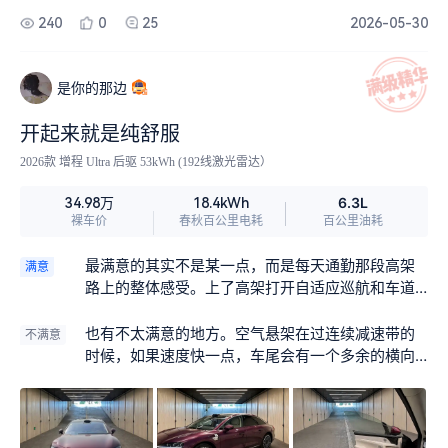
240
0
25
2026-05-30
是你的那边
开起来就是纯舒服
2026款 增程 Ultra 后驱 53kWh (192线激光雷达）
6.3L
34.98万
18.4kWh
裸车价
春秋百公里电耗
百公里油耗
最满意的其实不是某一点，而是每天通勤那段高架
满意
路上的整体感受。上了高架打开自适应巡航和车道
保持，车自己稳稳地走在车道中间，底盘把路面所
有细碎的接缝、小颠簸全都抹平了。我习惯放点古
也有不太满意的地方。空气悬架在过连续减速带的
不满意
典音乐，柴可夫斯基的弦乐一响，整个人就像坐在
时候，如果速度快一点，车尾会有一个多余的横向
办公室那张Eames躺椅上滑行，方向盘几乎不用
摆动，感觉车身不是特别整。我开过不少带空悬的
动，二十分钟的路程开下来，精神比坐地铁还放
车，按理说这级别应该能做到很厚重很沉稳的质
松。说实话，这车就是为这种事买的——纯图舒
感，但享界S9在这点上跟我想象的豪华感还是有落
服。
差。