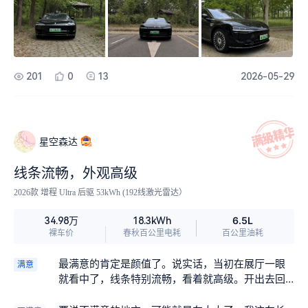
组换两年实验器材了，说实话挺划算的。
像学生实验数据出错了还得重新核对一样，让人心
里不踏实。我教了三十年化学，讲究的是严谨和条
理，这方面确实还有提升空间。
201
0
13
2026-05-29
星空森达
线条流畅，外观高级
2026款 增程 Ultra 后驱 53kWh (192线激光雷达）
6.5L
34.98万
18.3kWh
裸车价
春秋百公里电耗
百公里油耗
最满意的肯定是颜值了。说实话，当初在展厅一眼
满意
就看中了，线条特别流畅，看着就高级。开出去回
头率是真的高，好几次停在路边，都感觉有人在