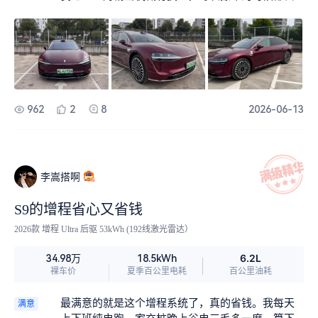
比下来简直像两个时代的产物。现在上下班路上堵
注意到那个缝隙，不仅大而且左右还不完全一致。
车，在车里感觉就像待在一个隔音很好的书房里，
虽然不影响开，但作为一个物理老师，看到这种不
这种刷新感官认知的体验，说实话挺震撼。
符合精密机械期待的地方，心里总有点疙瘩。希望
厂家后续能把装配工艺再提高一些。
962
2
8
2026-06-13
李嵩搭啊
S9的增程省心又省钱
2026款 增程 Ultra 后驱 53kWh (192线激光雷达）
6.2L
34.98万
18.5kWh
裸车价
夏季百公里电耗
百公里油耗
最满意的就是这个增程系统了，真的省钱。我每天
满意