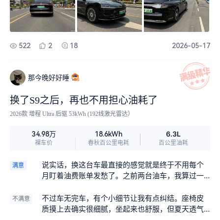
在的配置。
522
2
18
2026-05-17
那今晚好好睡
换了S9之后，再也不用担心油耗了
2026款 增程 Ultra 后驱 53kWh (192线激光雷达）
6.3L
34.98万
18.6kWh
裸车价
春秋百公里电耗
百公里油耗
说实话，换这台车最直接的感觉就是终于不用每个
满意
月盯着油费账单发愁了。之前两台油车，我算过一
笔账，每个月上下班加上偶尔跑一趟短途出差，油
费基本都在两千多，一年下来两万五打底。换了这
不过车无完车，有个小细节让我有点纠结。座椅皮
不满意
台享界S9增程版以后，家里装了充电桩，晚上回去
质摸上去确实很细腻，坐起来也舒服，但夏天透气
插上，第二天满电出发。市区通勤来回四十多公
性一般。