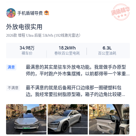
手机盾辅导费
外放电很实用
2026款 增程 Ultra 后驱 53kWh (192线激光雷达）
6.3L
34.98万
18.2kWh
裸车价
春秋百公里电耗
百公里油耗
最满意的其实是驻车外放电功能。我是做手办原型
满意
师的，平时跑户外市集摆摊，以前都得带一个笨重
的户外电源给热风枪和打磨机供电，又沉又占后备
厢空间。换了这台车之后，直接插上放电枪就行
最不满意的就是后备厢开口边缘那一圈硬塑料包
不满意
了，功率也够稳，热风枪开到最大档也没掉过链
边。我经常要拉树脂原型箱，箱子的边角比较硬
子。摆摊一整天，电量也就掉个三四成，回家插上
棱，往后备厢里塞的时候稍微一蹭，就在内饰板上
充电桩又是一条好汉。说实话，这个功能对我来说
留下两道浅痕。虽然不仔细看看不出来，但毕竟新
比什么大屏幕都实用，完全替代了以前那套累赘设
车，心里还是有点心疼。如果能改成软性材质或者
备。
加个金属护条，会好很多。