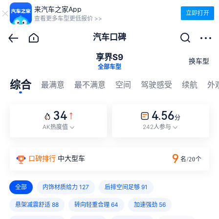
来汽车之家App
立即打开
查看更多车型更低报价 >>
汽车口碑
享界S9
换车型
全部车型
综合
最满意
最不满意
空间
驾驶感受
续航
外
34
4.56
分
AK热度值
242人参与
9
口碑排行
中大型车
名/
20
个
全部
内饰材质给力
127
后排空间足够
91
悬架减震舒适
88
转向轻重合理
64
加速强劲
56