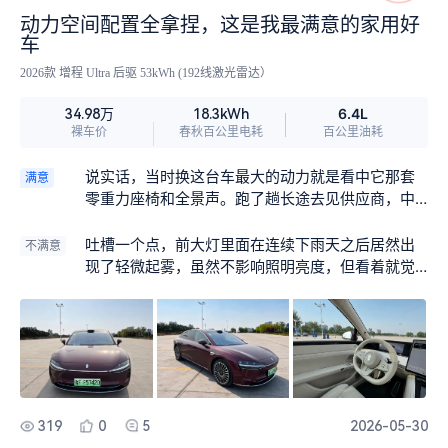
动力空间配置全拿捏，这是我最满意的家用好
车
2026款 增程 Ultra 后驱 53kWh (192线激光雷达）
6.4L
34.98万
18.3kWh
裸车价
春秋百公里电耗
百公里油耗
说实话，当时换这台车最大的动力就是看中它那套
满意
零重力座椅和全景声。跑了趟长途去见供应商，中
午到服务区实在困得不行，一键把副驾座椅放倒，
打开吸顶屏随便放个电影，再把座椅通风和按摩打
吐槽一个点，前大灯里面在连续下雨天之后居然出
不满意
开，眯了半小时。醒过来那感觉，比喝三杯咖啡都
现了轻微起雾，虽然不影响照明亮度，但看着就觉
管用，下午见客户脑子清醒得多。以前开3系跑长
得挺廉价的。以前开那台3系从没遇到过这种问题，
途，中午只能趴方向盘上或者去服务区躺椅子，根
洗车时发现灯罩里有点雾气，心里多少有点膈应。
本没这种待遇。这一下就觉得这钱花得值。
毕竟有时候开这台车去见客户，停好车下来，大灯
起雾总显得不够精致，像是没打理好似的。希望只
是个别批次的问题吧。
319
0
5
2026-05-30