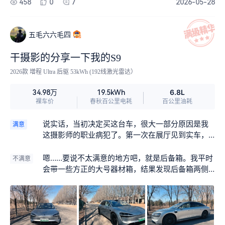
458
0
7
2026-05-28
五毛六六毛四
干摄影的分享一下我的S9
2026款 增程 Ultra 后驱 53kWh (192线激光雷达）
6.8L
34.98万
19.5kWh
裸车价
春秋百公里电耗
百公里油耗
说实话，当初决定买这台车，很大一部分原因是我
满意
这摄影师的职业病犯了。第一次在展厅见到实车，
我就忍不住用相机透过那个星河天幕去拍内饰宣传
片，光影在座椅皮质上流转的那种质感，真的特别
嗯……要说不太满意的地方吧，就是后备箱。我平时
不满意
高级。现在开了一段时间，它更像是我拍摄时的移
会带一些方正的大号器材箱，结果发现后备箱两侧
动道具库，每次出街都觉得，这车的设计美学本身
为了悬挂硬件，牺牲了一点规整空间。想把器材箱
就能激发我的创作灵感，感觉挺值。
严丝合缝塞进去，有时候得斜着调整角度才行。对
强迫症患者来说，看着东西歪七扭八地放着，心里
稍微有点别扭，要是能更规整些就完美了。我特别
喜欢一个人沿着公路走走停停，全程用纯电模式