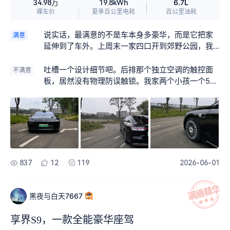
6.7L
34.98万
19.8kWh
裸车价
夏季百公里电耗
百公里油耗
说实话，最满意的不是车本身多豪华，而是它把家
满意
延伸到了车外。上周末一家四口开到郊野公园，我
用V2L外放电接口同时插上咖啡机和电烤盘，老婆在
那边烤鸡翅，我这边手冲咖啡，两个孩子在不远处
吐槽一个设计细节吧。后排那个独立空调的触控面
不满意
草地上追着玩，大人不用手忙脚乱地生火或者找插
板，居然没有物理防误触锁。我家两个小孩一个5岁
座。以前开纯油车出去，带个移动电源也就够给手
一个7岁，坐后排经常打打闹闹，膝盖或者脚丫子一
机充充电，现在增程车电池大，烤盘烤了一个多小
不小心就顶到面板上，系统立刻把风量调到最大，
时还有余电，那种在户外也能随时煮咖啡、热饭的
前排瞬间狂风大作，吹得我头发都立起来。我只好
从容感，确实让人挺上头。孩子玩累了直接上车吹
一边开车一边回头喊“别碰那个板子”，或者腾出手去
空调睡觉，幸福感真的是从车里延伸到了车外。
中控屏把后排空调锁掉。如果能加一个儿童锁止逻
辑，或者改成实体按键旋钮，会省心很多。
837
12
119
2026-06-01
黑夜与白天7667
享界S9，一款全能豪华座驾