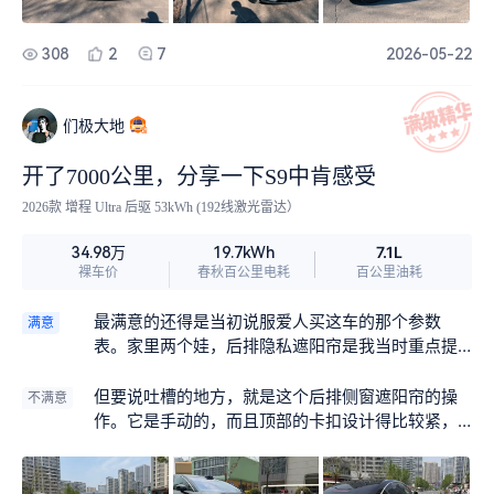
开。电机那种无声无息推动车身前行的感觉，就像
贴着地面在滑翔，特别安静。这时候车里只有相机
308
2
7
2026-05-22
快门声和音乐，那种纯净的驾驶韵律，跟我平时找
灵感的心情特别搭，感觉很放松。
们极大地
开了7000公里，分享一下S9中肯感受
2026款 增程 Ultra 后驱 53kWh (192线激光雷达）
7.1L
34.98万
19.7kWh
裸车价
春秋百公里电耗
百公里油耗
最满意的还得是当初说服爱人买这车的那个参数
满意
表。家里两个娃，后排隐私遮阳帘是我当时重点提
的功能。现在夏天太阳大，遮阳帘拉起来之后，孩
子在后座看绘本确实不刺眼了。我大概算过，侧窗
但要说吐槽的地方，就是这个后排侧窗遮阳帘的操
不满意
玻璃本身能挡掉一部分紫外线，加上这层遮阳帘的
作。它是手动的，而且顶部的卡扣设计得比较紧，
物理阻隔，阳光直射到孩子脸上的热辐射衰减了不
得用点力才能卡到位。我家老大六岁，手劲小，自
少，体感上明显凉快。之前开旧车，后排娃晒得嗷
己往下拉根本拉不动，拉起来又卡不紧；老二才三
嗷叫，现在安静多了，能自己翻翻书，算是个很实
岁，更别提了。