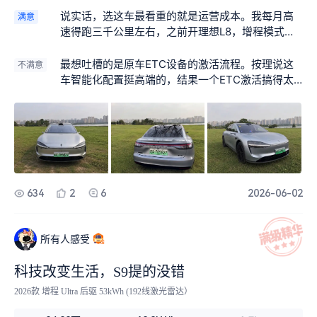
说实话，选这车最看重的就是运营成本。我每月高
满意
速得跑三千公里左右，之前开理想L8，增程模式下
百公里油耗大概在7.2升左右。换了享界S9之后，同
样的路况和驾驶习惯，现在基本稳定在6.4升上下，
最想吐槽的是原车ETC设备的激活流程。按理说这
不满意
每百公里省了0.8升。按现在油价算，一个月光油钱
车智能化配置挺高端的，结果一个ETC激活搞得太
就能省出将近一千块。对我们搞物流的人来说，这
繁琐了。要跳转到手机银行、微信小程序反复授
账算得很清楚，一年下来也是一笔不小的节约，精
权，还要绑定几个不同的账号。我那天在物流园门
打细算才是过日子。
口折腾了将近半小时才弄好，车后面排队的司机都
按喇叭了。跟整车智能化的定位落差确实有点大，
希望能像手机连蓝牙一样简单点。
634
2
6
2026-06-02
所有人感受
科技改变生活，S9提的没错
2026款 增程 Ultra 后驱 53kWh (192线激光雷达）