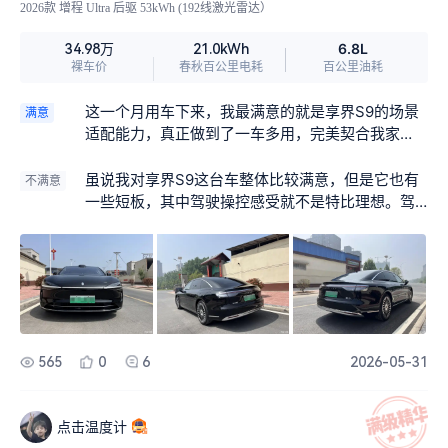
2026款 增程 Ultra 后驱 53kWh (192线激光雷达）
6.8L
34.98万
21.0kWh
裸车价
春秋百公里电耗
百公里油耗
这一个月用车下来，我最满意的就是享界S9的场景
满意
适配能力，真正做到了一车多用，完美契合我家
用、通勤、商务三重用车需求。日常工作日上下
班，市区早晚高峰拥堵路段，车辆启停平顺、静谧
虽说我对享界S9这台车整体比较满意，但是它也有
不满意
性拉满，没有燃油车的顿挫和噪音，通勤路上的疲
一些短板，其中驾驶操控感受就不是特比理想。驾
惫感都减少了很多。周末带着家人周边自驾游，高
驶操控质感偏柔和，运动操控性一般。作为一台中
速行驶稳定，座椅舒适，长途乘车不压抑，老人小
大型豪华轿车，它的调校明显偏向家用舒适取向，
孩坐车都不会觉得累。
和主打运动操控的车型相比有一定差距。
565
0
6
2026-05-31
点击温度计