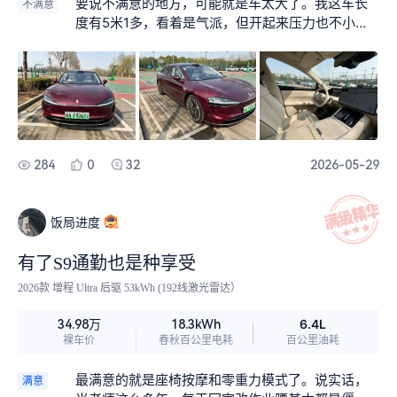
看，甚至还有一次被路人问这是什么车、好不好
要说不满意的地方，可能就是车太大了。我这车长
不满意
开。跟闺蜜出去玩，她们也总爱拿我车当背景拍
度有5米1多，看着是气派，但开起来压力也不小。
照，说拍出来特别“出片”。这种因为车好看带来的小
特别是我们小区路比较窄，晚上回来车位紧张，有
小虚荣心，还挺满足的。
时候需要很小心地挪进去，生怕刮了蹭了。还有一
次去商场，地下车库的转弯特别急，会车的时候手
心都出汗了，感觉吧，对女司机来说，尺寸要是能
稍微友好一点点就更好了。
284
0
32
2026-05-29
饭局进度
有了S9通勤也是种享受
2026款 增程 Ultra 后驱 53kWh (192线激光雷达）
6.4L
34.98万
18.3kWh
裸车价
春秋百公里电耗
百公里油耗
最满意的就是座椅按摩和零重力模式了。说实话，
满意