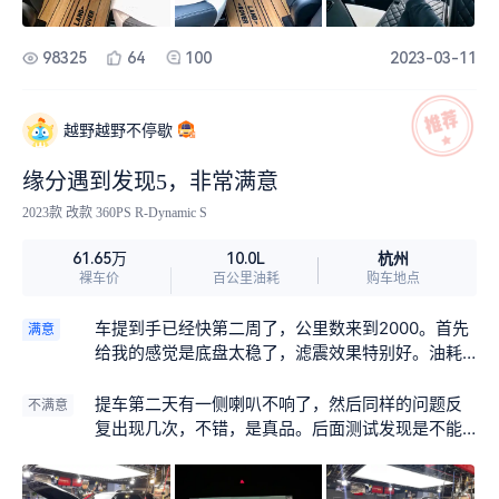
来快乐。7作为真7座，一家人出行舒服。
98325
64
100
2023-03-11
越野越野不停歇
缘分遇到发现5，非常满意
2023款 改款 360PS R-Dynamic S
杭州
61.65万
10.0L
裸车价
百公里油耗
购车地点
车提到手已经快第二周了，公里数来到2000。首先
满意
给我的感觉是底盘太稳了，滤震效果特别好。油耗
相当满意，基本上城区不堵车在11左右，高架在7-8
之间，高速在7-9之间。续航里程从刚提车的580到
提车第二天有一侧喇叭不响了，然后同样的问题反
不满意
现在的855，基本上油耗还是很稳定的。内饰比我之
复出现几次，不错，是真品。后面测试发现是不能
前开的FJ那是跨越式升级，之前买车总是考虑保
同时接carplay和蓝牙。解决方案是carplay彻底不
值，但是自己开着那种感觉难以用语言形容。之前
用，用车机导航。然后就是这个颜色，我想要艾格