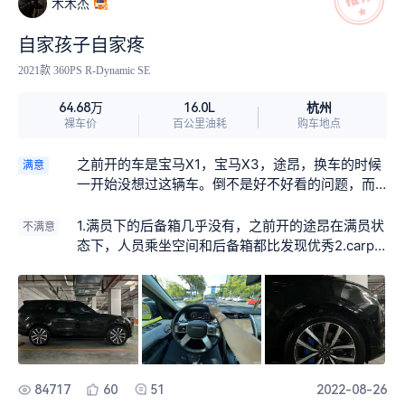
木木杰
自家孩子自家疼
2021款 360PS R-Dynamic SE
杭州
64.68万
16.0L
裸车价
百公里油耗
购车地点
之前开的车是宝马X1，宝马X3，途昂，换车的时候
满意
一开始没想过这辆车。倒不是好不好看的问题，而
是对路虎没什么特别的印象，觉得这辆车很贵，买
不起。后面偶然了解了下，就有点无法自拔了。对
1.满员下的后备箱几乎没有，之前开的途昂在满员状
不满意
于外观来讲，除了屁股外我反倒觉得比很多车好
态下，人员乘坐空间和后备箱都比发现优秀2.carpla
看，至于车尾稍显臃肿的设计我也没觉得很难看，
y时不时就中断，还连不上3.高速行驶中，车外前档
算是有点个性，和别人的不一样。我是学美术的，
有特殊的风噪声4.刹车和宝马相比在城市道路行驶
可能更容易接受一些吧。最满意：1.品牌带来的虚荣
上有差距，浅踩感觉刹不住，深踩直接刹停，好几
心 2.高高的坐姿 3.动力强劲，都没机会深踩 4.内饰
次因为浅踩导致触发自动刹车，刹车不够线性，这
比我之前的车都有新鲜感和氛围感 5.豪华品牌中几
点特别影响行驶感受，这个感受是对比宝马X3而言
乎唯一可用的第三排 6.有点超出了我的消费能力所
5.油门的问题比刹车好一些，但是也存在不够线
带来的珍贵感
性，特别在堵车的时候，无法做到很自然的跟车，
84717
60
51
2022-08-26
要么油门轻了被人加塞，要么油门重了需要点刹