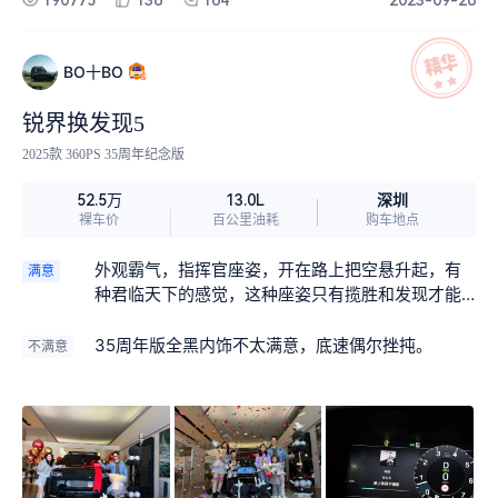
路利国互通已经修通开放，可以从海三高速一直南
船的感觉，而且平稳。第五个最满意就是外观，网
下到达旅游公路。
上说发5很丑，但我觉得这就是发五的特别之处，美
者见美，自然喜欢。
BO十BO
锐界换发现5
2025款 360PS 35周年纪念版
深圳
52.5万
13.0L
裸车价
百公里油耗
购车地点
外观霸气，指挥官座姿，开在路上把空悬升起，有
满意
种君临天下的感觉，这种座姿只有揽胜和发现才能
给到你。卫士和揽运我也都试过，没有发现这种座
姿，底盘行使质感很舒服。
35周年版全黑内饰不太满意，底速偶尔挫扽。
不满意