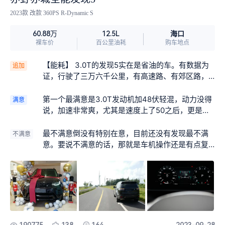
2023款 改款 360PS R-Dynamic S
海口
60.88万
12.5L
裸车价
百公里油耗
购车地点
【能耗】 3.0T的发现5实在是省油的车。有数据为
追加
证，行驶了三万六千公里，有高速路、有郊区路，
有市区拥堵路，也有小部分非铺装路，综合油耗竟
然来到了10.1升每百公里。这是非常少见的。春节回
第一个最满意是3.0T发动机加48伏轻混，动力没得
满意
莺歌村，路了高速，综合油耗一下子就降到9.9升百
说，加速非常爽，尤其是速度上了50之后，更是给
公里。 【可靠性】 车机几乎没有什么故障。但有几
力，谁开谁知道，不是小排量发动机可以比拟的。
次音响不响了，放第二天，或几个小时后重新启
第二个最满意是车身高大威猛，家人刘像一辆坦克
最不满意倒没有特别在意，目前还没有发现最不满
不满意
动，音响就好了。感觉好像是车机系统强行升级之
一样，非常吸引眼球。跑在马路上感觉都把整个车
意。要说不满意的话，那就是车机操作还是有点复
类的操作引起的。 【配置】 【保养】 已经保养了4
道占满了。坐姿高高在上，一揽众车小，看着别人
杂，再就是油耗感觉有点费，提车回家加了600块钱
次。每次店家都做了详细检查。36000公里的保养
人车顶在马路上跟车的感觉非常棒。第三个最满意
的油，结果跑了260公里就显示油量不足，行驶里程
说是火花塞积碳，刹车油水分超标等，但总体上还
就是原装的英国之宝音响，基本不需要考虑后期加
仅有100公里左右。
是非常好。 【有车生活】 【吐槽】 原车自带导航几
装升级了，原车自带的音响英国之宝已经足够日常
乎不可用，安装了百度映像后，偶尔也能用一用。
使用。实际使用的效果也是满意的。第四的最满意
自驾游：每年春节回莺歌村，都要在周边转转，跑
就是四条空气悬挂。四条空气悬挂的加持，加上宽
一下旅游公路。看看望楼港，看看莺歌海。海三高
大的车身，超过2.5吨的车重，行驶在马路上有一开
190775
138
164
2023-09-28