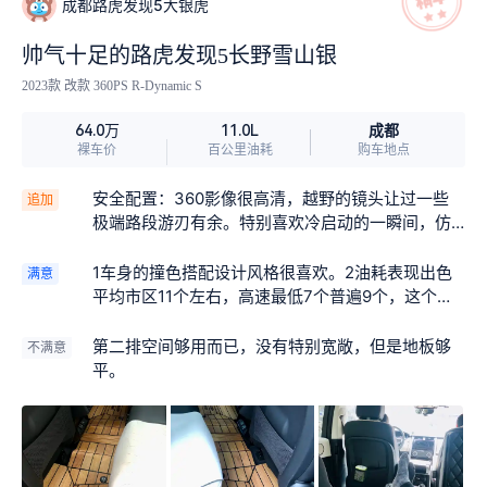
成都路虎发现5大银虎
帅气十足的路虎发现5长野雪山银
2023款 改款 360PS R-Dynamic S
成都
64.0万
11.0L
裸车价
百公里油耗
购车地点
安全配置：360影像很高清，越野的镜头让过一些
追加
极端路段游刃有余。特别喜欢冷启动的一瞬间，仿
佛一头巨兽出笼。
1车身的撞色搭配设计风格很喜欢。2油耗表现出色
满意
平均市区11个左右，高速最低7个普遍9个，这个马
力和车重已经是绝对优秀。3视野开阔，现在开车都
是直接看前面几辆车的刹车灯再考虑刹车力度，
第二排空间够用而已，没有特别宽敞，但是地板够
不满意
爽。4空间够用，后排全部打平给小孩长途睡觉，加
平。
个平板给小孩看电视一路欢声笑语，第一排扶手完
全打开给小孩当零食桌用，这个意想不到的好用。5
空气悬挂高低软硬可以调节相当给力，调到最高境
界就是无敌，悬挂很舒适。6英国之宝的音响效果带