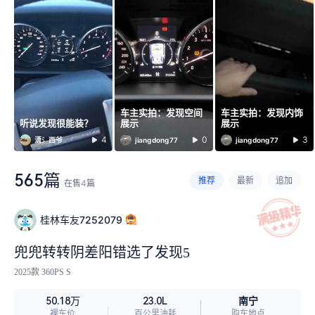
车主实拍：发现空间
车主实拍：发现内饰
听说发现很能装？
展示
展示
4
0
3
潇氵西爷
jiangdong77
jiangdong77
565篇
推荐
最新
追加
在售
4
篇
桂林车友7252079
兜兜转转阴差阳错选了发现5
2025款 360PS S
南宁
50.18万
23.0L
裸车价
百公里油耗
购车地点