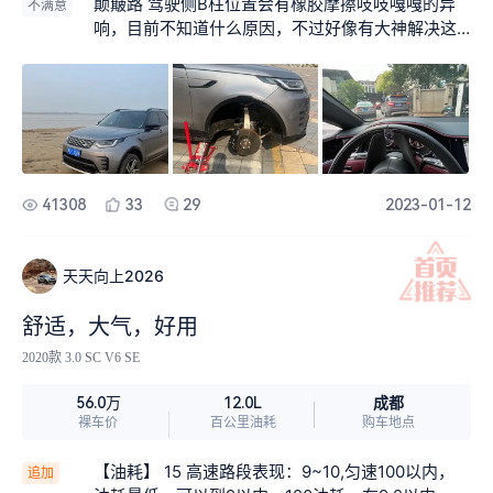
造，马路牙子悠着点也可以上，石头路不敢恭维。
颠簸路 驾驶侧B柱位置会有橡胶摩擦吱吱嘎嘎的异
不满意
期有升级。 颜色我选的艾格峰灰 黑色感觉显老40岁
偶然发现这大家伙还有一丢丢的声浪，低速的时候
响，目前不知道什么原因，不过好像有大神解决这
以后会考虑黑色 ，白色家里另外一台车是白色了。
踩油门声音很低沉，地库比较明显。喜欢冷启动的
个问题。4s修理过之后问题仍未解决，这个就比较
配置我选的是中配Se 当时和顶配大都会大概做了一
动静，硅油风扇总会给你意想不到的惊喜。商场门
难受了
个对比:两款配置落地差了8万左右，自己本身有路
口想装8就地盘升到最高，告诉小哥下不去地库，顺
虎配件渠道和改装车资源，把自己感觉有用的功
顺利利的停在商场1楼vip停车场
能，改装上去差不多4万就够了。简配的液晶仪表和
油箱锁，第一时间自己拿配件就改上去了，HDU抬
头显示我用不太习惯，总感觉前面有个东西分心 影
41308
33
29
2023-01-12
响视线😃。第3排座椅电动手动也没啥不常用。后面
还要改上方向盘加热 座椅通风 和后排拉手就基本上
齐活了。 为“情”所困3年，一切都结束了，国内将迎
天天向上2026
来自驾旅游行业的爆发！大家都憋了3年。期待和更
多的小伙伴一起自驾旅行，一起发现 一起向未来！
舒适，大气，好用
满意的点:1.第三排空间和座椅比想象中大不少 2.带4
8V轻混油耗比我想象中低，不像以前3.0的油老虎，
2020款 3.0 SC V6 SE
21款之前的不带轻混油耗稍高 3.外观套件升级以后
成都
56.0万
12.0L
比老款颜值高了，老款也可以改这种套件 轮眉由麻
裸车价
百公里油耗
购车地点
面换成带喷漆面的了 4.动力充沛 高速遇到公路之王
宝马X5对飚了一下，不落下风。 5.通过性好 装的电
【油耗】 15 高速路段表现：9~10,匀速100以内，
追加
动踏板 也不影响上个马路牙子很轻松 升到最高一般