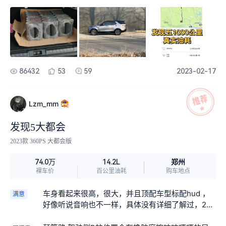
适合40多岁大叔开，放弃。 沃尔沃XC90 老气 老气
堵车和市区轻松上17-18个油 2.路虎的售后一般般
还是太老气唯一能吹的就是安全性了，路虎也不差
别的车型我也不太懂 3.几十万的车 钥匙竟然只给我
好吧。 保时捷卡宴加钱能买 各种选装要加钱 算下来
一把半。4s的解释是厂家缺芯片，那一把要等半
性价比不高 青蛙眼大灯媳妇不喜欢 放弃！ 奔驰GLE
年，坑爹。 4.简配 简配还是简配！缺芯片就算了，
减震太硬 手柄档不习惯，放弃！，BBA没选的另一
后排把手都简配！ 5.售后保养贵 首保要我2500，后
个原因是感觉有点烂大街了，本人和媳妇都是90后
面小保养一次1800，我拿自己原厂材料800搞定。
不喜欢太从众的车。 这里提一嘴，自己的梦想车 路
6.市场改装配件少，大家有什么好改装项目方案可以
86432
53
59
2023-02-17
虎发现四16年停产了，很可惜，不然加10万也高低
给我推荐一下，谢谢
整一辆。所以现在买都是二手车，最新也是16年7.8
年的老车了，以前也开过，内饰和电子件和现在新
Lzm_mm
款比差不多了，价格也不便宜！但是中间有段时间
我还是特别想买。可是老妈坚决不让我卖老车！没
发现5大都会
办法父母命 不可违！后面选的发现五 虽然有一些是
2023款 360PS 大都会版
不理想。总体来说还是满意的。 揽胜加长很漂亮 ，
可是预算不足，努力加油40岁以后争取上！揽运也
郑州
74.0万
14.2L
不错无奈没有7座，卫士110外观太钢 也没有7座 放
裸车价
百公里油耗
购车地点
弃！排除法做完以后只有发现五可以选了，当时我
把饱受诟病的尾部照片给我儿子看一下，他说很
车身看起来很高，很大，并且顶配车型标配hud ，
满意
帅！我想那是代表10后眼光的。70后 80后肯定觉得
好像听说音响也不一样，具体没有详细了解过，22
非对称尾部不好看，我作为90后觉得没什么，挺好
寸轮毂轮胎也没有想象的那么脆弱，烂土路随便
的。外观套件，后排座椅 和中央操控都比发现五早