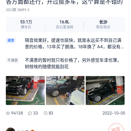
各方面都还行，开过挺多车，这个算是不错的
2023款 300PS S
长沙
53.1万
16.8L
裸车价
百公里油耗
购车地点
隔音效果好，提速也挺快，就是永远买不到自己满
满意
意的价格，13年买了朗逸，18年换了 A4，都没有发
现5好开，动力还是挺好的，舍得踩油门就行，纯家
用，所以对动力也没有那么大的需求，比较过很多
不满意的暂时就只有价格了，另外感觉车漆也薄，
不满意
其他车，自己觉得性价比还是这个车高点，每个人
树枝啥的随便就能刮花
都有自己的观点，就像对于这个车的外观一样，有
喜欢的，也有喷的，毕竟自己只有这个能力，能开
这个车就已经很满足了，价格虽然不怎么满意，但
是不管买什么东西都很难买到自己心里的价位
94138
33
83
2022-10-05