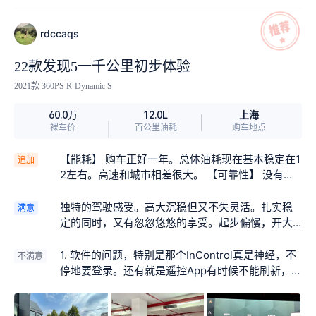
车，这个感受是对比宝马X3而言
rdccaqs
22款发现5一千公里初步体验
2021款 360PS R-Dynamic S
上海
60.0万
12.0L
裸车价
百公里油耗
购车地点
【能耗】 购车正好一年。总体油耗现在基本稳定在1
追加
2左右。高速和城市相差很大。 【可靠性】 没有出
现过任何故障。 【配置】 【保养】 目前制作了两次
免费的小保养 【有车生活】 【吐槽】 没有吐槽的
独特的驾驶感受。高大沉稳但又不失灵活。扎实稳
满意
点，OTA升级了几次车机系统，目前3.2.0a。总体
定的同时，又有忽忽悠悠的享受。起步偏慢，开大
感觉很好，越来越稳定。 自驾游：昨天刚刚去了一
车的感觉，但速度起来以后的那种随踩随有，灵活
次建德富春方外，回来的路上一度显示车外温度44
快速的感觉，配上那个高坐姿，再来首U2，真是享
1. 软件的问题，特别是那个InControl真是神经，不
不满意
度，没有出现任何状况安然回家。（也是让我想起
受。目前只有城市驾驶，对我来讲，公路体验绝对
停地要登录。还有就是遥控App有时候不能刷新，
来写这篇追加的原因）值得一提的是这样的大夏天
超过预期。总之，越开越想开。（作为参考，之前
要退出重新登录等等。还有一个小问题是wifi热点现
凸显了遥控的重要性，遥控开启温控系统真的是非
开了八年奔驰C200旅行版，也是好车，但感觉以后
在不工作了。总之小问题不少，但都是‘小’问题。2.
常实用的功能。另外车衣还是很有必要，确实能防
回不去小车了）