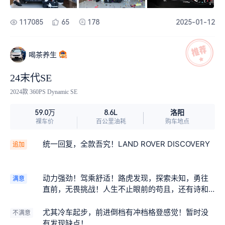
117085
65
178
2025-01-12
喝茶养生
24末代SE
2024款 360PS Dynamic SE
洛阳
59.0万
8.6L
裸车价
百公里油耗
购车地点
统一回复，全款吾究！LAND ROVER DISCOVERY
追加
动力强劲！驾乘舒适！路虎发现，探索未知，勇往
满意
直前，无畏挑战！人生不止眼前的苟且，还有诗和
远方。驾驶路虎发现，开启属于你的冒险之旅！驾
路虎，掌方向。勇者无畏，行者无疆。
尤其冷车起步，前进倒档有冲档格登感觉！暂时没
不满意
有发现缺点！