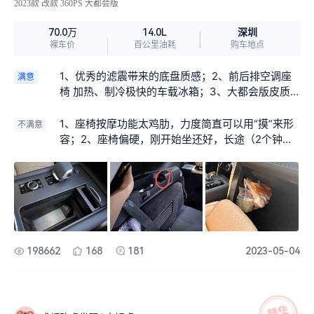
2023款 改款 360PS 大都会版
发动机需要八升机油。好在买车的时候赠送了终身
对我来说就是唯一，那我这个车我怎么使用这个
小保养免费。😂😂😂
键，你总要给我一个说明。很抱歉，厂家做的说明
深圳
70.0万
14.0L
书，不管是在网上的也好，是纸质的也好，都不会
裸车价
百公里油耗
购车地点
给你这样一个说明。那我的问题来了，你这车要全
车断电的时候，你那痞P钮还管用吗。任何大厅图书
1、优秀的滤震带来的底盘质感；2、前后排空调座
满意
的东西，都是不足为信的。厂家官方解释才有用。
椅 加热、制冷极快的车载冰箱；3、大都会版皮质
而伟大的厂家的服务电话让我去问4 s店。
及飞翼头枕，前后可调节角度头枕真的完美；4、7
00W音响音质可以。
1、座椅按摩功能太鸡肋，力度简直可以用“摸”来形
不满意
容；2、座椅偏硬，刚开始坐还好，长途（2个钟以
上）下来就感觉不太舒适了；3、第二排座椅偏短，
头部需头枕支撑才舒服（注：一定要头部靠枕）；
4、主打全能越野，可后锁却没标配。虽然可以选
配，通常4儿子店不会给你选（要么不给优惠的基础
上愿意等6-12个月）；5、后备箱门，用久会下沉磨
漆的通病这些年还未解决；6、80W出头的顶配车型
也不配备双层夹胶玻璃。
198662
168
181
2023-05-04