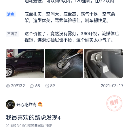
油耗最低，可以到9以内，120油耗，在9.2以内
的涉水 走个烂路也很轻松。 6.储物空间超多 杂物箱
【可靠性】 没有什么故障了 【配置】 【保养】 就
2层 中间扶手那里如果不放冰箱也能装不是东西 门
是换机油，其他的空气格，空滤自己换就行了，挺
底盘扎实，空间大，底盘高，霸气十足，空气悬
满意
板那里空间也大。还有一个秘密藏私房钱的地方，
简单的 【有车生活】 【吐槽】 相当不错的底盘感
架，造型优美，驾乘体验极佳，刹车韧性足。
呵呵。 7.外观帅气 回头率高。 8.指挥官座椅 坐姿很
受，在国外价格跟卫士差不多，性价比超高
高 视野很好。再加上全铝车身 安全性高，买车我永
这个价位了，竟然没有雾灯，360环视，流媒体后
远把安全性放在第一位的。 9.车看起来大 但是驾驶
不满意
视镜，连滑动抽屉也不给，这个确实太小气了。
很舒适 360环影非常给力。会车走窄路 转弯调头 很
方便，这个媳妇喜欢，哈哈 女司机没有360不会开
车。
209132
68
89
2021-03-17
开心吃炸肉
我最喜欢的路虎发现4
2016款 3.0 SC 曜黑典藏版 HSE