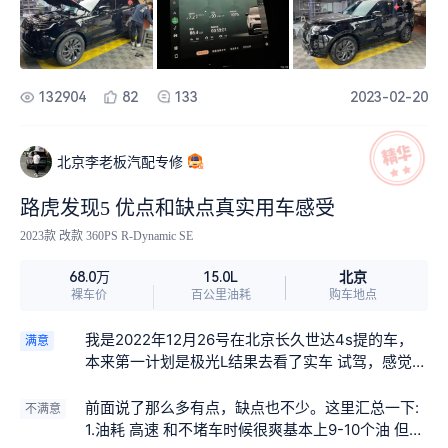
在宝马X5 GLE Q8之间犹豫，家里有一台5系，感觉
峰灰和大屿山铜，结果只有黑武士版本。现在的发5
再买个宝马着实像开着同一台车，GLE低配开着不
只能是有什么颜色买什么颜色了，有车就不错了。
舒服，高配性价比太低。中间犹豫了一段时间卫
唯一让我觉得赚了的是原厂全尺寸液晶屏，全尺寸
士，但是家里领导试驾之后认为开着不舒服，还是
备胎。
发现各方面均衡。奥迪的话因为品牌原因直接被pas
132904
82
133
2023-02-20
s了。最后决赛圈只剩下发现。综合来看，可以说发
现5是60-90万这个赛段里综合实力最强的选手了。
各方面都不错。另外浙江路德行文一西路的冯经理
北京李老板汽配专修
重点表扬一下，人很实在，谈价格也是直接谈了个
能成交的价格，中间有点坎坷，都摆平了。非常不
路虎发现5 优点和缺点真实用车感受
错
2023款 改款 360PS R-Dynamic SE
北京
68.0万
15.0L
裸车价
百公里油耗
购车地点
我是2022年12月26号在北京长久世达4s提的车，
满意
本来第一计划是极光L结果去看了实车 试驾，感觉空
间比较小，不符合自己家用需求（仨娃）。 当时去
看了宝马x5 同价位只能买2.0的，进口版的太贵。
前面说了那么多有点，缺点也不少。这里汇总一下:
不满意
放弃， 奥迪Q7换来换去感觉壳没变内饰外观都老气
1.油耗 高速 和不堵车时候很爽基本上9-10个油 但是