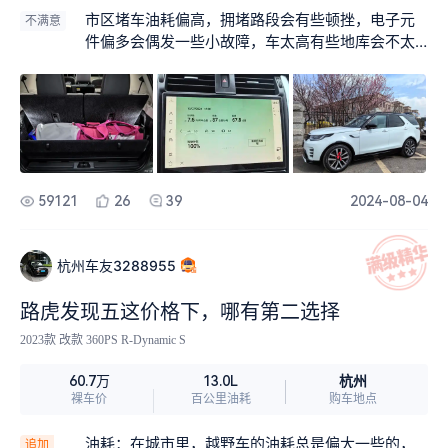
市区堵车油耗偏高，拥堵路段会有些顿挫，电子元
不满意
件偏多会偶发一些小故障，车太高有些地库会不太
友好
59121
26
39
2024-08-04
杭州车友3288955
路虎发现五这价格下，哪有第二选择
2023款 改款 360PS R-Dynamic S
杭州
60.7万
13.0L
裸车价
百公里油耗
购车地点
油耗：在城市里，越野车的油耗总是偏大一些的，
追加