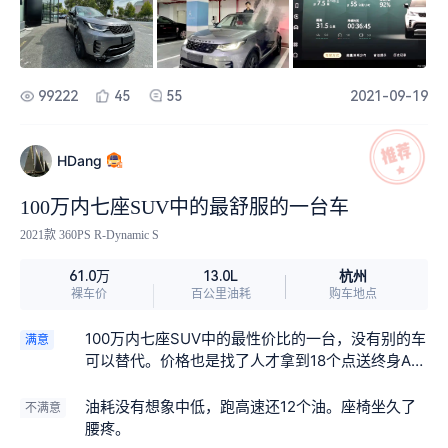
这个可能是真正不满意的地方，第三排没有出风
一些小剐蹭，另外出了事故，车衣也在保险范围。
口，夏天第三排坐人时间长估计会是个大问题。3.
之前有过剐蹭，4S走保险给换了部分车衣，很赞。
一些细节的做工确实有不到位的地方。
总体来说真是高性价比的车，还是那句话，这个车
如果不叫发现，叫全地形家庭SUV的话，估计卖得
99222
45
55
2021-09-19
更好。
HDang
100万内七座SUV中的最舒服的一台车
2021款 360PS R-Dynamic S
杭州
61.0万
13.0L
裸车价
百公里油耗
购车地点
100万内七座SUV中的最性价比的一台，没有别的车
满意
可以替代。价格也是找了人才拿到18个点送终身A
保，电踏，膜，脚垫啥的不值钱就不提了
油耗没有想象中低，跑高速还12个油。座椅坐久了
不满意
腰疼。