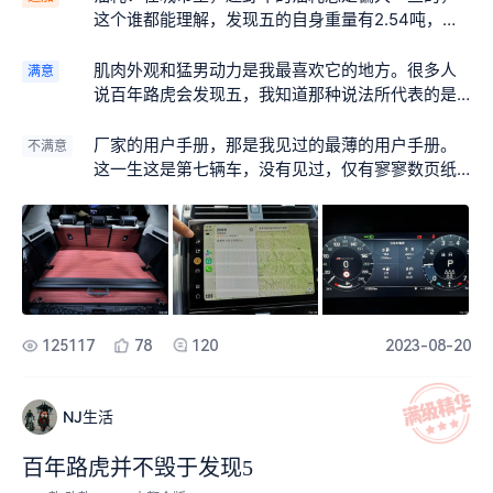
这个谁都能理解，发现五的自身重量有2.54吨，比
丰田的霸道要更重一些。所以在城市里跑13到25个
油，完全是可以理解的，看道路情况。但是这车在
肌肉外观和猛男动力是我最喜欢它的地方。很多人
满意
高速公路上，只要平稳的运行着，油耗就比想象的
说百年路虎会发现五，我知道那种说法所代表的是
要低，肯定不用十个油，一般是九个油左右。这个
怎样的内心世界。在发现四发现三连续十几年的历
油耗就和它分量和体积差不多的兰德酷路泽有的一
史当中他一直以来的外观被改变了。尽管我也认为
厂家的用户手册，那是我见过的最薄的用户手册。
不满意
比，一般来说会比兰德酷路泽油耗低35~40%的样
发现是的确也蛮好看的，但这只是曾经，曾经觉得
这一生这是第七辆车，没有见过，仅有寥寥数页纸
子。 最近一趟从苏州出发经过南阳，西安，天水，
他蛮好看的。到了我要买发现五的时候我就发现，
的用手册。说是网上有iguide用户手册。但是发现
进入甘南，走了洛克之路，到扎尕那，走了小独
发现五还是比发现四要好看。去路店看车，那是因
这iguide也是很差。比如说，你要把备胎放下来，
库，走诺尔盖，进四川到阿坝县，从阿坝县到壤塘
为其他的城市suv，已经不能让我掏钱了。大众系列
你想找iguide看一下，如何把备胎放下来，没那内
县，再走石头道路，到子梅垭口，看贡嘎雪山，出
的，无论是途锐也好，奥迪q 7也好，他们都太城市
容。如果说这个内容的级别不高，没能引起厂家的
来后，奔理塘走格聂南线，到巴塘，经德钦，芒
化了，所以压根儿不用去看了。就在城市化一些也
注意，那也就算了，但是那些级别很高的那种，厂
康，经香格里拉，去往四川省的攀枝花市，然后回
没问题，因为现在的道路在大多数情况下都还是能
家的iguide同样不会给。 任何一台车都会有一个手
程。整个行程7700多公里。 So最后一段350公里遭
够让城市suv走得好好的，那还可以看奔驰的GLE。
刹。进入电子时代会有一个电子手刹。电子手刹的
125117
78
120
2023-08-20
遇强大的堵车，这一段高速路走了八个半小时。就
看了奔驰的GLE，车子的外观还可以进到车内那四
标志很简单，就是一个P字符，加左右两个括号。但
这样的情况下，所有的路程综合的油耗在9.3。 尽管
个烟囱。要说这就是豪华，我是接受不了。发现五
是看了发现五的操作界面缺少这样一个字符的按
车上只有两个人，但是吃喝拉撒包括被子都是带齐
是唯一一个在这样的配置情况下的选择，没有第二
钮。 iguide也没有相关内容 。跟4 s店考证了一
NJ生活
了的，所以车上的装载东西是很多的，超市四个大
选项。 发现五的动力，操控，以及静谧，都做得不
下，从17年新款出来之后，到现在我买的这一款，
号购物车必须满满的。 1万公里了，要做保养了，保
错。厂家还特意保留了发动机声浪。
中间有好几个小改款。每一款电子手刹的位置和外
百年路虎并不毁于发现5
养的价钱也是比较辣眼睛的，1790大米。这台3.0的
观结构都不一样。这都不一样的情况下，我买的车