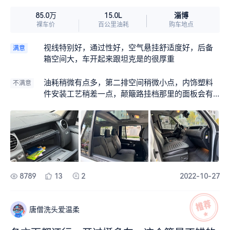
淄博
85.0万
15.0L
裸车价
百公里油耗
购车地点
视线特别好，通过性好，空气悬挂舒适度好，后备
满意
箱空间大，车开起来跟坦克是的很厚重
油耗稍微有点多，第二排空间稍微小点，内饰塑料
不满意
件安装工艺稍差一点，颠簸路挂档那里的面板会有
异响
8789
13
2
2022-10-27
唐僧洗头爱温柔