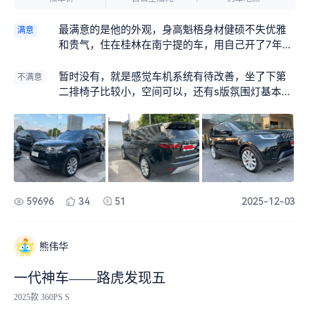
最满意的是他的外观，身高魁梧身材健硕不失优雅
满意
和贵气，住在桂林在南宁提的车，用自己开了7年的
6avant 折旧加贷款换的这个车，因为家里两个大男
孩，爸妈，我们自己主要是想要七座还不想要mp
暂时没有，就是感觉车机系统有待改善，坐了下第
不满意
v，去看了glc觉得太小了，也看了蓝图老婆不喜欢
二排椅子比较小，空间可以，还有s版氛围灯基本上
电车我也不喜欢，q77座不错但是3.0价格算下来要
没有，落地58了，竟然这么寒颤
62w还要高息，后来一次偶然机会抖音刷到路虎发
现五，越看越喜欢，直接就跟南宁路虎专卖店销售
联系了，来回折腾了好多天，本来说昨天到结果推
迟了一天才到，害我两晚没有睡好觉，梦里都是我
的大路虎，今天刚提车忍不住开了一百公里过过车
瘾，驾驶感受很好，油门响应很快，选择舒适模式
59696
34
51
2025-12-03
速度上来还是蛮快，2.5吨的大体格油耗比较让我惊
喜，平均11.4l在市区，高速9个油希望保养后慢慢降
下去。
熊伟华
一代神车——路虎发现五
2025款 360PS S