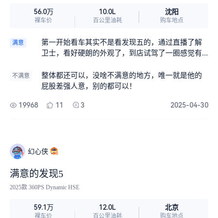
沈阳
56.0万
10.0L
裸车价
百公里油耗
购车地点
第一开始看车其实不是看发现五的，通过直播了解
满意
卫士，看好硬朗的外观了，到店试驾了一圈感觉有
点硬，就说试试发现，这么一试，完了，改变注意
了，感觉发现五比传闻说的好！性价比太高了！
整体都还可以，没啥不满意的地方，唯一就是他的
不满意
屁股差强人意，别的都可以！
19968
11
3
2025-04-30
幻心侠
满意的发现5
2025款 360PS Dynamic HSE
北京
59.1万
12.0L
裸车价
百公里油耗
购车地点