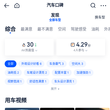
汽车口碑
发现
换车型
全部车型
综合
最满意
最不满意
空间
驾驶感受
油耗
外
30
4.29
分
AK热度值
4人参与
全部
外观设计好看
6
车身霸气
3
空间大
3
油耗低
2
车尾设计漂亮
2
配置丰富
1
加速强劲
1
视野宽阔
1
舒适性满意
1
车头设计漂亮
1
展开
后排座椅偏窄
1
市区路段油耗高
1
用车视频
后排座椅靠背角度不舒适
1
座椅窄
1
没有氛围灯
1
内饰异味大
1