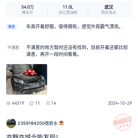
武汉
54.0万
11.0L
裸车价
百公里油耗
购车地点
车高开着舒服，值得拥有，感觉外观霸气漂亮。
满意
不满意的地方暂时还没有找到，目前开着还都比较
不满意
满意，再开一段时间看看。
44319
11
14
2024-10-29
2359184200德若水
亦野亦城全能发现5