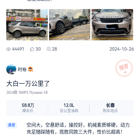
44491
30
28
2024-10-26
时裕
大白一万公里了
2024款 360PS Dynamic SE
长春
58.8万
12.0L
裸车价
百公里油耗
购车地点
空间大，空悬舒适，操控好，机械素质够硬，动力
满意
充足随踩随有，揽胜同款三大件，性价比超高！