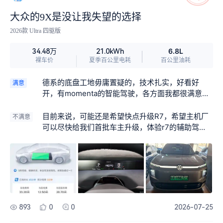
大众的9X是没让我失望的选择
2026款 Ultra 四驱版
6.8L
34.48万
21.0kWh
裸车价
夏季百公里电耗
百公里油耗
德系的底盘工地毋庸置疑的，技术扎实，好看好
满意
开，有momenta的智能驾驶，各方面我都很满意。
后轮转向太惊喜，大车转弯比小车还灵活，女生屋
企人开都停车毫无压力。增程完全打消续航焦虑，
目前来说，可能还是希望快点升级R7，希望主机厂
不满意
日常通勤纯电省钱，满油满电一千多公里，自驾不
可以尽快给我们首批车主升级，体验r7的辅助驾
用慌充电。空悬非常柔和，最绝就是这个车隔音玻
驶。
璃，超级安静，长途小朋友都不觉得吵，影响睡觉
大屏流畅不卡顿，激光雷达智驾开长途超省心。后
排互联屏我觉得是很ok的，而且功能多操作方
便，，整个购车过程，销售顾问都解答好清楚，我
前期买这台车开始的时候都是有疑虑，油车转电
车，开始是相信德系的做工才去看的，没想到试驾
893
0
0
2026-07-25
给我这么多惊喜，这台车的确要试驾了之后才会知