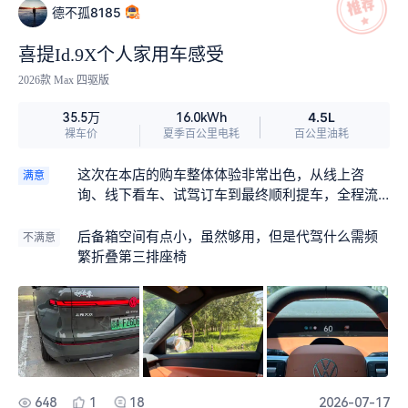
箱能放下露营全套装备，日常家用灵活度拉满。 续
德不孤8185
航彻底告别里程焦虑，406km纯电续航日常通勤 一
周一充，实测续航达成率超100%，谷电出行百公里
喜提Id.9X个人家用车感受
电费不到7块，代步几乎零油费。满油满电综合续航
2026款 Max 四驱版
1651km，上月跨省自驾全程不用中途补能，1.5T增
程器介入安静无感，亏电动力不衰减，零百5.6秒提
4.5L
35.5万
16.0kWh
速轻快，高速超车底气十足，加92号油就行，养车
裸车价
夏季百公里电耗
百公里油耗
成本很低。 德系底盘调校扎实，空气悬架能预判路
面自动调节，过减速带、坑洼滤震柔和，高速120码
这次在本店的购车整体体验非常出色，从线上咨
满意
车身稳不飘，双层隔音玻璃加持，车内交谈不用提
询、线下看车、试驾订车到最终顺利提车，全程流
高音量。高速领航辅助好用，识别车道、跟车变道
程顺畅、体验舒心，是一次完全没有套路、省心又
很稳妥，26个传感器搭配激光雷达，窄路、障碍物
安心的购车经历，必须给到满分好评！最开始是通
后备箱空间有点小，虽然够用，但是代驾什么需频
不满意
都能精准识别，新手开车安全感拉满。 当然也有小
过懂车帝平台了解车型和门店信息，线上咨询时工
繁折叠第三排座椅
不足，车机开机略有延迟，城市低速智驾逻辑偏保
作人员回复及时、解答细致，针对我的用车场景、
守；满载六人时后备箱储物空间偏小，长途大件行
预算需求，耐心分析车型配置、动力差异以及各版
李不太好放。但综合来看，兼顾续航、空间、驾控
本的性价比，没有一味推荐高价车型，非常真诚专
和品牌质感，家用六座里性价比很能打。 对有全家
业。 到店之后接待服务热情周到，店内环境干净整
出行需求、看重长途无焦虑的家庭来说，ID.ERA 9X
洁，展车摆放规整，看车体验很好。销售顾问专业
完全值得入手，兼顾舒适、省钱与实用性，是一台
度很高，全程耐心讲解车辆外观、内饰细节、智能
能兼顾日常通勤和长途出游的全能SUV。
配置、安全功能以及日常用车、保养养护的注意事
648
1
18
2026-07-17