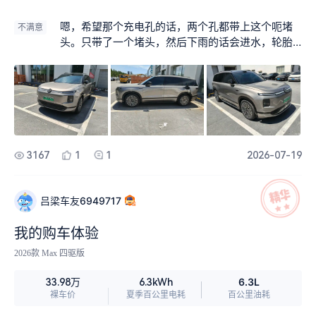
舰SUV的所有期待，从外观、内饰到续航、底盘悬
架，每一处都让人满心欢喜。 外观上，它兼具德系
嗯，希望那个充电孔的话，两个孔都带上这个呃堵
不满意
稳重与科技美感，5.2米修长车身线条舒展流畅，悬
头。只带了一个堵头，然后下雨的话会进水，轮胎
浮式车顶搭配贯穿发光灯带与发光LOGO，辨识度拉
的胎宽的话稍微会有一点窄，同级的话大概都是在2
满却不张扬，轻奢大气的气场，无论通勤还是出游
65275希望再加宽一点，隐藏式门把手的话希望做
都很显档次 。隐藏式门把手与大尺寸轮毂相得益
一个半隐藏式的，这样的话没有什么心理压力，冬
彰，风阻系数低至0.253Cd，兼顾美观与实用 。 内
天的话也不用担心。被冻，然后的话，老人的话也
饰更是戳中喜好，简约轻奢的风格，触手可及皆是
比较好操作，好开关。
软质包裹，搭配精致纹饰与金属点缀，毫无廉价感
。悬浮大屏与规整布局让操作直观便捷，六座布局
3167
1
1
2026-07-19
空间合理，座椅舒适且储物设计贴心，日常家用实
用性拉满，久坐也不会觉得压抑。 续航表现格外扎
实，完全不虚标，日常市区通勤纯电行驶足够，一
吕梁车友6949717
周一充轻松应对；长途出行无需频繁补能，综合续
航彻底打消里程焦虑，用车成本也十分经济。800V
我的购车体验
超充技术让补能高效便捷，短暂休整就能满电出
2026款 Max 四驱版
发。 最惊艳的当属底盘悬架，德系调校功底尽显，
前双叉臂+后五连杆结构，搭配双腔空气悬架与DC
6.3L
33.98万
6.3kWh
C电控减震，滤震干脆柔和。过减速带、坑洼路面
裸车价
夏季百公里电耗
百公里油耗
时，颠簸被轻松过滤，车身平稳不松散；高速行驶