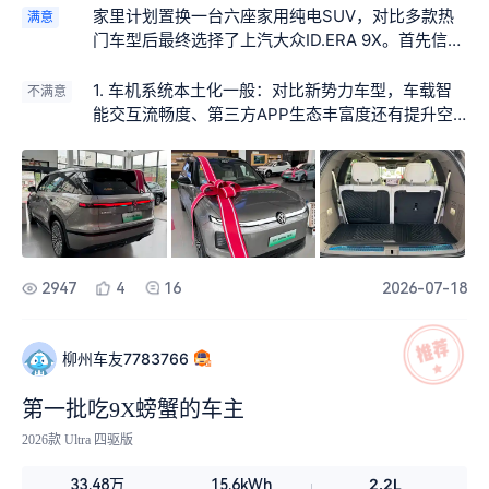
沉稳不飘，转向精准 。更难得的是全系标配后轮转
家里计划置换一台六座家用纯电SUV，对比多款热
满意
向，5.2米大车转弯半径仅4.85米，窄路掉头、地库
门车型后最终选择了上汽大众ID.ERA 9X。首先信赖
停车一把过，彻底告别大车笨重的顾虑 。 一路走
大众多年的造车底蕴与三电系统稳定性，相比新势
来，ID.ERA 9X不仅是代步工具，更像靠谱伙伴，用
力车型售后网点覆盖面更广，后期用车更省心。其
1. 车机系统本土化一般：对比新势力车型，车载智
不满意
颜值、舒适、续航与操控，承包每一段安心惬意的
次该车搭载行云底盘+后轮随动转向，打破了大型S
能交互流畅度、第三方APP生态丰富度还有提升空
旅程，选择它，从未后悔。
UV笨重难开的固有印象，兼顾大空间与城市代步灵
间，部分功能操作层级偏多，不易操作 2. 整车自重
活性。同时全车标配激光雷达、毫米波雷达等全套
偏大：高速激烈驾驶时能耗会有明显上涨，急加速
主动安全硬件，5级高强度钢车身，对于有孩子的家
爆发力不如同级部分竞品。 3. 第三排进出便利性一
庭来说安全优先级很高。再加上灵活的六座布局、
般：想要进入后排，需要手动挪动第二排座椅，不
扎实的做工用料以及合理的定价，综合权衡之下，
如电动调节座椅便捷。
这台车成为了我的最终选择。 优点 第一，底盘是德
系的看家本事，经过坑洼路面、减速带时也稳稳当
2947
4
16
2026-07-18
当，在车内坐着也不容易晕车，高速行驶车身稳定
性强，变道不松散。跟紧凑型轿车一样灵活，市区
掉头、小区停车、商场挪车，完全不会笨重。 第
柳州车友7783766
二，空间利用率高，六座独立座椅布局，第二排乘
坐舒适性出色，第三排可以正常乘坐成年人，后备
第一批吃9X螃蟹的车主
箱可以灵活操作，兼顾载人与储物需求。 第三，电
2026款 Ultra 四驱版
控能耗靠谱，全系都是四驱增程，可油可电，彻底
告别续航焦虑。日常城市通勤电耗也不会很多，续
2.2L
33.48万
15.6kWh