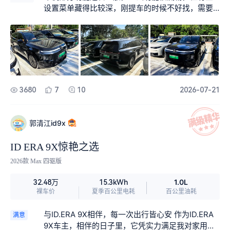
西，放倒后排空间直接翻倍，实用性拉满。
设置菜单藏得比较深，刚提车的时候不好找，需要
适应一段时间，对新手不算特别友好。高速纯电续
航有点虚，市区续航很准，但是高速跑120码的话，
纯电续航打折比较明显，比官方标的要少一些，经
常跑高速的车友要有心理准备。
3680
7
10
2026-07-21
郭清江id9x
ID ERA 9X惊艳之选
2026款 Max 四驱版
1.0L
32.48万
15.3kWh
裸车价
夏季百公里电耗
百公里油耗
与ID.ERA 9X相伴，每一次出行皆心安 作为ID.ERA
满意
9X车主，相伴的日子里，它凭实力满足我对家用旗