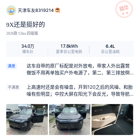
道这台车有多好，特别对比了这么多其他试驾。
天津车友8319214
9X还是挺好的
2026款 Ultra 四驱版
6.4L
34.0万
17.8kWh
裸车价
夏季百公里电耗
百公里油耗
这车自带的原厂标配是对外放电，带家人外出露营
满意
做饭不用再单独买户外电源了，第二、第三排放倒
之后能当临时床了；后轮转向在景区的停车场也可
以一把掉头；上汽大众的增程器挺成熟的，即使是
上高速时还是会有噪音，开到120之后的风噪、和胎
不满意
开长途也不用担心长时间的充电排队；空气悬架可
噪有些明显；中控大屏在阳光下会反光，导致导航
以减少走破路的颠簸，老人和小孩子都不容易晕
看不清；第三排坐垫比较薄，连续坐两个小时就会
车；第二排的零重力座椅跑长途也不会觉得累，可
感到累；21寸的轮毂轮胎壁比较薄，郊外的小路容
以满足全家集体露营出行，现在一台车就能装下所
易出现磕碰，而且刚上市的新车维修价格会比较
有装备和全家人，这台车的综合续航在1651km，开
贵；另外影音娱乐资源比较少，开长途时娱乐资源
车跨省旅游也会怕的了。
的选择不多，我平时都是开它经常一个人上下班，
所以后排的吸顶大屏长期闲置用不上。