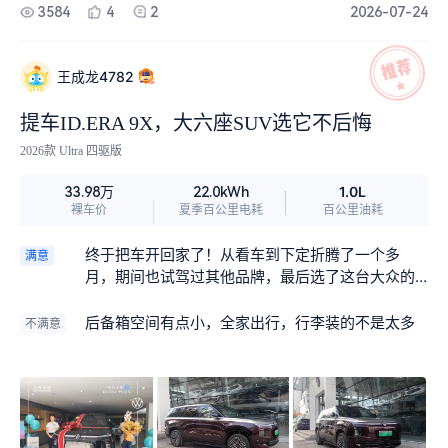
3584
4
2
2026-07-24
王成龙4782
提车ID.ERA 9X，大六座SUV选它不后悔
2026款 Ultra 四驱版
1.0L
33.98万
22.0kWh
裸车价
夏季百公里电耗
百公里油耗
终于把车开回家了！从看车到下定折腾了一个多
满意
月，期间也试驾过其他品牌，最后选了这台大众的
大家伙。说实话，一开始根本没考虑大众，总觉得
新能源还是新势力厉害，但试完一圈发现，还得是
后备箱空间有点小，全家出行，行李装的不是太多
不满意
德系底盘调教了。 提车那天一早就去了，销售把车
洗干净停在门口，黑色车身在阳光下特别亮。交车
的时候还准备了鲜花和礼盒，仪式感挺到位，销售
很耐心地讲解各种功能，服务给个好评。而且整个
交车也比较流畅！提车大家都希望顺顺利利的！ 坐