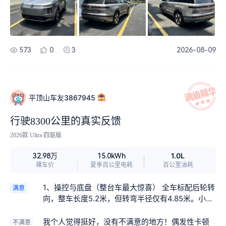
证、一致性证书、三电质保三包凭证、一把实体钥
分新势力沙发座椅，柔软度弱一点。 4、满员六座
匙、一张卡片一把机械钥匙全部清点；看车辆里
的时候，后备箱装载能力一般，大件行李需要放倒
程，新车几十公里属于正常，绕车检查车漆、玻
第三排。
璃、轮毂有没有细小划痕，内饰各个座椅、屏幕功
能现场测试一遍再签字确认。 台 最惊艳就是后轮转
573
0
3
2026-08-09
向，车长超5.2米的大家伙，转弯半径却很小。 空气
悬架，过减速带、坑洼路面都很柔和，高速行驶下
底盘很稳。车内静谧性不错。增程器介入的时候震
动噪音控制得很好，市区纯电行驶几乎就是电车质
平顶山车友3867945
感，没有明显不适感。 2+2+2六座布局，第二排是
独立航空座椅，带加热通风按摩，中间过道还算宽
行驶8300公里的真实反馈
敞，进出第三排不用挪二排座椅。 第二排舒适度很
好，第三排适合成年人短途、孩子长期坐。如果是
2026款 Ultra 四驱版
满员状态下，后备箱容积有限，如果经常满座出
1.0L
32.98万
15.0kWh
行，大件行李会比较吃紧。新车内饰几乎没有刺鼻
裸车价
夏季百公里电耗
百公里油耗
异味，母婴级内饰材质，家里有小孩比较放心。 纯
电346km，日常通勤上下班完全用电，电费成本很
1、操控与底盘（整台车最大惊喜） 全车标配后轮转
满意
低。像我喜欢跑长途的，可以直接加92号汽油，不
向，整车长度5.2米，但转弯半径仅有4.85米。小区
用到处找充电桩，综合续航一千多公里，800V高压
窄巷、地下车库、拥挤街巷可以一把掉头，大车完
快充，方便快捷。 高速领航辅助好用，长时间开高
全没有笨重感。 高配搭载双腔空气悬架+DCC电控
我个人觉得挺好，没有不满意的地方！偶发性卡顿
不满意
速可以减轻疲劳；城区智驾风格偏保守，需要人时