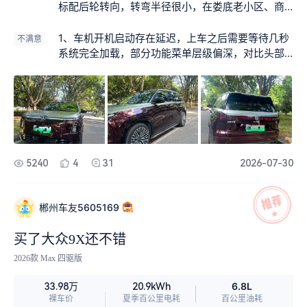
途坐进第三排不会压抑；三排座椅正常启用时，后
标配后轮转向，转弯半径很小，在娄底老小区、商
备箱依旧可以放下两个大号行李箱，家用储物能力
场地库调头、挪车非常灵活，完全没有大车笨重
够用。 4、外观、内饰和静谧性 外观简约大气，贯
感。Ultra版本双腔空气悬架+DCC，过减速带、坑
1、车机开机启动存在延迟，上车之后需要等待几秒
不满意
穿式灯带辨识度很高，车身线条稳重，商务居家都
洼路面滤震柔和，高速120km/h车身稳定，满载6人
系统完全加载，部分功能菜单层级偏深，对比头部
适配。 车内用料扎实，ANC主动降噪效果不错，城
长途出行不容易晕车，德系底盘功底确实在线。
新势力车机交互流畅度有提升空间。 2、车身尺寸
市通勤、高速行驶风噪路噪抑制到位；全车九屏联
2、黄金3.0增程系统体验超出预期。日常市区通勤
偏大，老旧小区狭窄道路会车需要多留意，依赖36
动，二排吸顶娱乐屏，全家出行后排乘客不会无
纯电行驶，CLTC406km纯电续航完全够用；跑长
0全景影像。 3、空气悬架后期维保成本会高于普通
聊。 5、智能辅助驾驶 搭载192线激光雷达，高速、
途不用焦虑，加注92号汽油，亏电状态下1.5T增程
悬架，在意长期养车成本的朋友需要提前考虑。
城市道路智驾表现稳妥，跟车平顺，车道保持稳
器介入很安静，震动控制优秀，几乎无感，有电没
定，长途开车可以有效缓解驾驶员疲劳。
电动力差距很小。双电机四驱动力储备充足，超车
从容。 3、整车配置厚道。192线激光雷达+无图NO
5240
4
31
2026-07-30
A智驾，城市道路、高速领航实用性很强；动态零重
力座椅、无风感婉风空调、全域主动降噪，长途乘
坐舒适度拉满。四门Smart Surface魔术屏，开门
郴州车友5605169
预警，有效规避开门杀，细节很贴心。 4、六座布
局实用性强。二排独立座椅，第三排不是“应急板
买了大众9X还不错
凳”，成年人短途乘坐不压抑，适合二胎家庭、经常
2026款 Max 四驱版
带上老人出行。内饰环保材质，异味控制不错。
6.8L
33.98万
20.9kWh
裸车价
夏季百公里电耗
百公里油耗