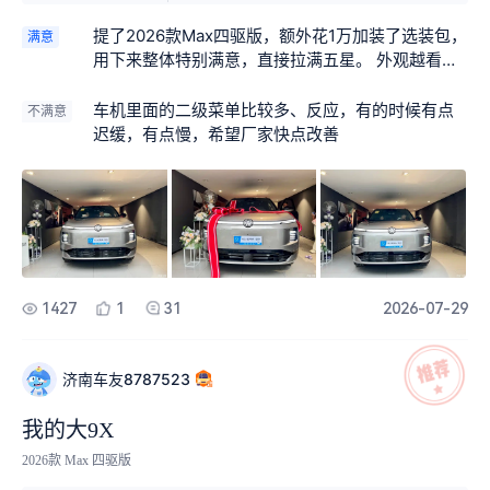
提了2026款Max四驱版，额外花1万加装了选装包，
满意
用下来整体特别满意，直接拉满五星。 外观越看越
耐看，车身造型很大气，不管停在哪辨识度都很
高，简约的设计完全不会过时。内饰用料摸着很扎
车机里面的二级菜单比较多、反应，有的时候有点
不满意
实，科技感布局简单好上手，日常开车操作屏幕一
迟缓，有点慢，希望厂家快点改善
点不费劲。 车内空间真的宽敞，后排坐三个成年人
轻轻松松，后备箱放行李、露营装备都绰绰有余。
加上1万的选装配置，很多实用功能都补齐了，日常
用车便利性提升一大截。 开起来的感受最惊喜，四
驱底盘很稳，加速平顺不突兀，过减速带颠簸过滤
得很柔和，市区代步、高速跑起来都很稳。续航也
很实在，日常通勤基本不用频繁充电，没有续航焦
1427
1
31
2026-07-29
虑。整体来说这台车家用非常合适，加装选装之后
体验更好，选它没后悔。
济南车友8787523
我的大9X
2026款 Max 四驱版