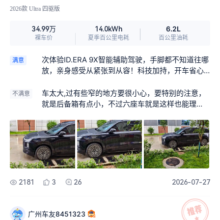
2026款 Ultra 四驱版
6.2L
34.99万
14.0kWh
裸车价
夏季百公里电耗
百公里油耗
次体验ID.ERA 9X智能辅助驾驶，手脚都不知道往哪
满意
放，亲身感受从紧张到从容！科技加持，开车省心
太多。 1️⃣上车准备 手忙脚乱调好座椅、方向盘，系
好安全带。启动车辆，跟随导航开启智驾，刚开始
车太大,过有些窄的地方要很小心，要特别的注意，
不满意
总忍不住想去握紧方向盘，心里有点忐忑。 2️⃣智能
就是后备箱有点小，不过六座车就是这样也能理
辅助实测 行驶途中车辆自动跟车、制动、转向，面
解，
对红绿灯、横穿行人快速响应，有效避免追尾。 像
我这种新手+路痴，在宝鸡城区道路行驶压力直接减
半，智驾真的很靠谱！ 3️⃣复杂路况适应 出城路段、
十字路口，系统主动预警路况，途经复杂路口提前
减速避让。 慢慢磨合后和车辆配合越来越顺畅，日
常通勤、周边短途自驾游，开着轻松不疲惫
2181
3
26
2026-07-27
广州车友8451323