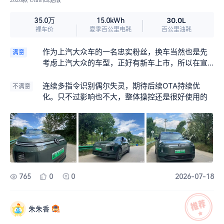
30.0L
35.0万
15.0kWh
裸车价
夏季百公里电耗
百公里油耗
作为上汽大众车的一名忠实粉丝，换车当然也是先
满意
考虑上汽大众的车型，正好有新车上市，所以在宣
传的过程中我就一直再关注这款车型，都说选车先
入眼再入心，我第一次见这辆车就被它的的外观深
连续多指令识别偶尔失灵，期待后续OTA持续优
不满意
深吸引了，仙踪绿的外观颜色配上爱马仕橙的内
化。只不过影响也不大，整体操控还是很好使用的
饰，一整个高级住了，果断拿下。车身虽然大，但
是操控感还是很灵活的，之前开的途观Pro就很费
油，但是这款增城车日常使用纯电，一周充一次电
有时都用不完，也是大大的节省了我的养车成本。
765
0
0
2026-07-18
朱朱香