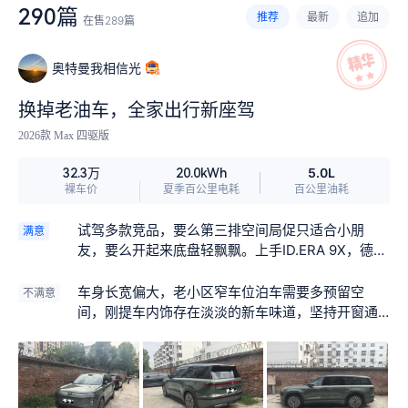
290篇
推荐
最新
追加
在售
289
篇
语音识别功能不好
10
车机反应慢
9
车机故障
5
内饰易脏
5
奥特曼我相信光
换掉老油车，全家出行新座驾
2026款 Max 四驱版
5.0L
32.3万
20.0kWh
裸车价
夏季百公里电耗
百公里油耗
试驾多款竞品，要么第三排空间局促只适合小朋
满意
友，要么开起来底盘轻飘飘。上手ID.ERA 9X，德系
底盘调校感受很鲜明，过坑洼路面缓冲柔和。二排
独立座椅上下第三排通道宽敞，一家人短途出游不
车身长宽偏大，老小区窄车位泊车需要多预留空
不满意
用纠结谁坐拥挤后排，这点刚好契合家里需求。
间，刚提车内饰存在淡淡的新车味道，坚持开窗通
风会慢慢消散