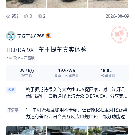
953
0
2
2026-08-09
宁波车友8768
ID.ERA 9X | 车主提车真实体验
2026款 Pro 四驱版
15.6L
29.48万
19.9kWh
裸车价
夏季百公里电耗
百公里油耗
终于把期待很久的大六座SUV提回家，对比过好几
满意
台同级别，最后选择上汽大众ID.ERA 9X，分享完整
提车＋初上手感受，不吹不黑，给准备入手的朋友
做个参考。 订车之后销售会同步车辆生产、到店进
1、车机流畅度够用不卡顿，但智能化程度对比新势
不满意
度。车子到店后提前完成PDI检测，洗干净，简单布
力还有差距，语音交互反应中规中矩，部分功能逻
置交车仪式。 全程代办保险、临牌、上牌，不用自
辑需要适应。 2、第三排腿部空间不算宽裕，大个
己来回跑手续。 重点提醒：提车一定要核对合格
子长时间坐会局促。 3、座椅填充物偏硬，对比部