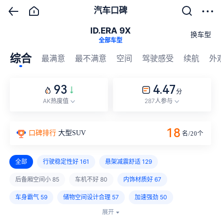
汽车口碑
ID.ERA 9X
换车型
全部车型
综合
最满意
最不满意
空间
驾驶感受
续航
外
93
4.47
分
AK热度值
287人参与
18
口碑排行
大型SUV
名/
20
个
全部
行驶稳定性好
161
悬架减震舒适
129
后备厢空间小
85
车机不好
80
内饰材质好
67
车身霸气
59
储物空间设计合理
57
加速强劲
50
展开
维修保养不贵
30
油耗低
22
续航里程短
19
风噪大
10