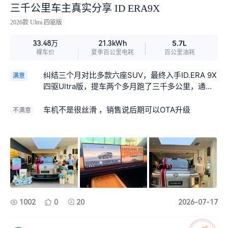
三千公里车主真实分享 ID ERA9X
2026款 Ultra 四驱版
5.7L
33.48万
21.3kWh
裸车价
夏季百公里电耗
百公里油耗
纠结三个月对比多款六座SUV，最终入手ID.ERA 9X
满意
四驱Ultra版，提车两个多月跑了三千多公里，通
勤、自驾、全家出游全覆盖，今天客观聊聊真实用
车感受，给观望的车友参考。 外观气场直接拉满，
车机不是很丝滑 ，销售说后期可以OTA升级
不满意
5米2多的车身线条稳重大气，贯穿式发光车标夜间
辨识度超高，电吸门、21寸轮毂加持，兼顾家用与
商务。最惊喜的是后轮转向，转弯半径比小型车还
小，小区窄路、地库掉头一把过，大车难停车的痛
点完美解决。 空间是这台车最大优势，2+2+2六座
布局太适合二胎家庭。第二排独立航空座椅带加热
通风按摩，零重力模式长途坐着不累，80度大开度
车门，老人、孩子上下车轻松，中间过道宽敞，不
1002
0
20
2026-07-17
用挪动座椅就能进出第三排。我175cm坐第三排短
途完全不压抑，纯平地板落脚舒服；放倒后排后备