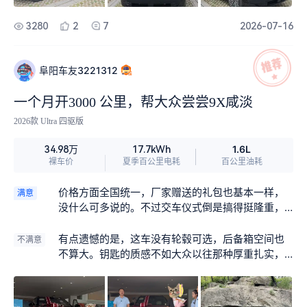
服务态度还是专业度都无可挑剔，真心推荐给准备
3280
2
7
2026-07-16
买车的朋友，值得放心选择！
阜阳车友3221312
一个月开3000 公里，帮大众尝尝9X咸淡
2026款 Ultra 四驱版
1.6L
34.98万
17.7kWh
裸车价
夏季百公里电耗
百公里油耗
价格方面全国统一，厂家赠送的礼包也基本一样，
满意
没什么可多说的。不过交车仪式倒是搞得挺隆重，
仪式感拉满，体验还不错。
有点遗憾的是，这车没有轮毂可选，后备箱空间也
不满意
不算大。钥匙的质感不如大众以往那种厚重扎实，
轻飘飘的，虽然有手机钥匙和卡片钥匙替代，但总
觉得少了点手感。