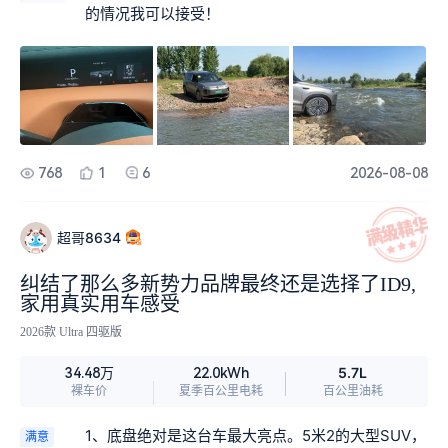
减震，路面坑洼、减速带过滤柔和，高速行驶车身
的情况我可以接受！
刻接管，期待后续OTA 继续优化。
十分稳当，过弯侧倾很小，一家人坐车不容易晕
车，德系底盘调校功底确实在线。四驱动力响应顺
滑，零百加速有劲，市区超车、高速提速从容。
2、续航、能耗和补能 1.5T‑EA211增程器稳定性
强，只需要加注92号普通汽油。 日常城市通勤家用
充电桩纯电行驶，CLTC纯电续航406km，我日常
通勤一周充电一回就够用，夏天百公里电耗我驾驶
768
1
6
2026-08-08
脚重15kWh； 节假日长途出游满油满电，综合续航
可达1100km，这是我的驾驶习惯，因为我开的家里
沃尔沃XC60，人家都是7.8个油，我就没过10个
超哥8634
油，所以说这是我的极限，不是车的极限 也能告别
我对纯电车续航焦虑；800V高压快充，十分钟便可
纠结了那么多新势力品牌最终还是选择了ID9,
补充210km续航，外出充电省时省心。增程器启动
家用真实用车感受
之后震动、噪音微弱，车内几乎感知不到。 3、空
2026款 Ultra 四驱版
间布局｜2+2+2正宗六座 3米以上超长轴距，并不
是市面上很多车型的“应急第三排小板凳”。 第二排
5.7L
34.48万
22.0kWh
独立座椅过道宽敞，老人小孩上下车便捷；行车途
裸车价
夏季百公里电耗
百公里油耗
中能够开启动态零重力座椅，带通风、加热、按摩
功能，长途坐车腰背不容易疲惫。 175cm成年人短
1、底盘绝对是这台车最大亮点。5米2的大型SUV，
满意