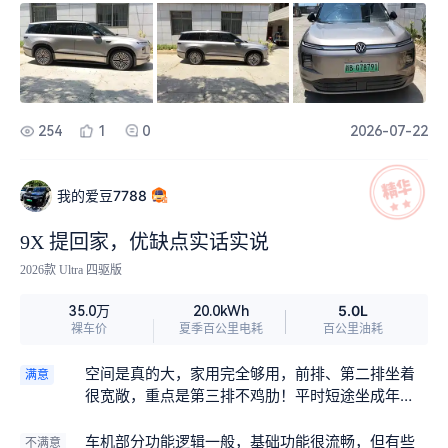
+2真六座,没有伪三排。超三米的轴距,二三排空间宽
裕,老人小孩上下车方便。二排动态零重力座椅是亮
点,据说是全行业首发,重点区别是在行驶途中也能开
启零重力模式,节假日长途自驾,副驾、二排坐着不容
易腰酸,加热、通风、 按摩全部配齐。 3、EA211 1.5
T增程器很稳,支持92号油。 日常通勤有家充基本纯
254
1
0
2026-07-22
电代步,纯电400多 km,一周充一次足够;节假日出去
玩没有 里程焦虑,满油满电综合续航1600km。 4、
底盘质感在线。双腔空气悬架+DCC减 振，德系调
我的爱豆7788
校扎实。过减速带、坑洼路面滤震柔和,高速行驶稳,
侧倾控制优秀，不容易晕车。 吐槽不足,不吹不黑
9X 提回家，优缺点实话实说
1、车机生态对比新势力偏弱,可下载应用 不多,连续
2026款 Ultra 四驱版
多条语音指令识别偶尔跟不上,期待后续OTA持续优
化; 2、满载6人的情况下,后备箱容积偏小,如果全员
5.0L
35.0万
20.0kWh
出行+大量行李,装载能力有限; 3、21寸轮穀没有备
裸车价
夏季百公里电耗
百公里油耗
胎,只有补胎工具,经常跑偏远路段的车友需要留意;
4、内饰设计偏保守,少一些新势力那种豪华氛围
空间是真的大，家用完全够用，前排、第二排坐着
满意
感。 能耗参考 市区通勤纯电,电耗14.5kwh左右;长
很宽敞，重点是第三排不鸡肋！平时短途坐成年
途油 电混合,亏电油耗6.3L上下,加92号油, 用车成本
人、小孩都没问题，不会挤得难受。后备箱日常放
可控。
行李、孩子玩具、买菜物资都够用，偶尔需要拉东
车机部分功能逻辑一般，基础功能很流畅，但有些
不满意