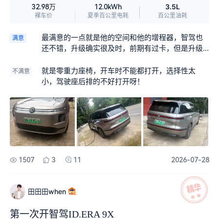
3.5L
32.98万
12.0kWh
裸车价
夏季百公里电耗
百公里油耗
最满意的一点就是他的空间和他的增程器，智驾也
满意
还不错，升级确实很及时，前期有过卡，但是升级
后还不错，我是大众老车主，是用开了8年的朗逸置
换的，现在也是有2个孩子，一个已经上高中了，当
就是零重力座椅，开车时不能都打开，选择性太
不满意
时换车也考虑了很多，选了很多，开始没想换30级
小，驾驶座后排的不好打开呀！
别的车子，对比了领跑，20多万可以考虑的，当时
是大众销售一直打电话推荐，上市后到家给试驾，
也是试了好几次最终才下定的。这车空间确实符合
我们家的需要，六座还是增程，平常在市区用车，
但是一年也得跑十来次的外地，家里不想再添一台
新车，考虑就一台够用，所以这个增程能打动我。
1507
3
11
2026-07-28
田田田when
第一次开智驾ID.ERA 9X