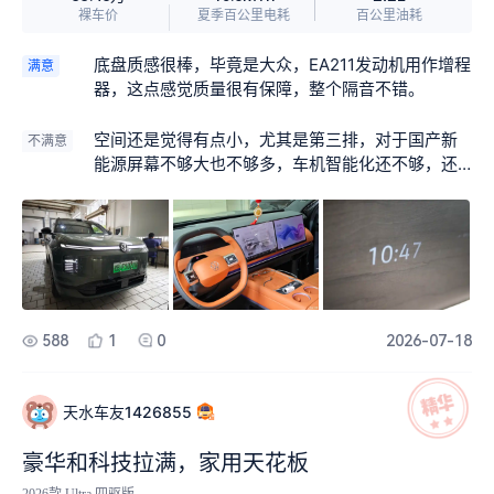
航达成率高，快充速度可以满足短途自驾补能，日
裸车价
夏季百公里电耗
百公里油耗
常通勤用车成本很低。而且加92号油就行，皮实耐
用，省油耐造 第四，智能驾驶辅助硬件齐全，雨
底盘质感很棒，毕竟是大众，EA211发动机用作增程
满意
雪、夜间等低能见度路况识别精准，主动刹车、车
器，这点感觉质量很有保障，整个隔音不错。
道保持等功能实用性强，大幅降低长途驾驶疲劳
感。 缺点 车机系统智能化程度不如自主品牌车型，
空间还是觉得有点小，尤其是第三排，对于国产新
不满意
应用生态数量偏少，部分功能菜单较为繁琐，操作
能源屏幕不够大也不够多，车机智能化还不够，还
流畅度还有提升空间。车辆整体尺寸偏大，虽然转
有继续提升的空间。
向已经优化，但狭小车位停放依旧需要小心。车辆
自重较高，如果频繁激烈驾驶，电耗会有明显上
升。另外第二排座椅缺少电动调节功能，第三排上
下车需要手动前移座椅，便捷性一般。 整体来看，I
D.ERA 9X是一台偏稳重务实的家用SUV，底盘质
感、安全性能和可靠性是核心优势，智能化配置偏
588
1
0
2026-07-18
保守，适合追求踏实、稳定用车体验的家庭用户。
值得拥有，不后悔的一次购车体验。
天水车友1426855
豪华和科技拉满，家用天花板
2026款 Ultra 四驱版