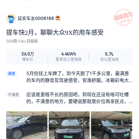
项，同时主动公示所有购车费用，报价透明清晰，
每一笔收费都解释得明明白白，不存在隐形消费、
强制捆绑装潢、加价提车等乱象，所有条款都落实
延安车友0008188
在合同中，让消费者购车完全放心。 试驾过程安排
高效，试驾路线合理，能够直观感受车辆的动力响
提车快2月，聊聊大众9X的用车感受
应、底盘舒适性、操控手感和隔音表现，销售全程
2026款 Ultra 四驱版
陪同讲解，解答我所有的用车疑问。订车流程简单
高效，手续办理速度快，全程跟进车辆进度，会主
5.7L
36.0万
4.4kWh
动同步车辆到店、检测、交付进度，不用自己反复
裸车价
夏季百公里电耗
百公里油耗
询问等待，服务特别贴心。 提车环节更是让人满
意，门店提前做好了全套PDI新车检测，细致检查车
5月份挂上车牌了，到今天跑了1千多公里，最满意
满意
辆漆面、内饰、电器功能、底盘状态，确保交付的
的车内的静音及驾驶感受，安逸舒服。冰箱彩电大
车辆无任何问题，整车清洗干净，交付仪式用心满
沙发的家居感也是在大众新能源增程suv上实现了，
满。工作人员手把手教学车机操作、智能辅助功
晚是晚了点，不过还是来了，且自己已经拥有了，
应该是里程不长的原因吧，到现在还没有啥可吐槽
不满意
能、空调车机设置、保养周期、出险售后等实用知
哈哈。
的，不满意的地方，要硬说那就是价位再亲民点，
识，反复讲解直到完全熟悉。上牌、保险、临牌一
那就完美了。
站式代办，省去来回跑腿的麻烦，极大节省了时间
和精力。 整体对比过多家门店，这家店服务最真
诚、流程最规范、性价比最高，没有任何套路和糟
心体验。售后保障完善，提车后也有贴心回访，真
正做到了用心服务每一位车主。无论是购车体验、