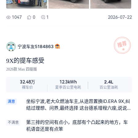
进去第一感觉就是“大”，但开起来完全不像这么大的
车，掉头一把就过来了，后来才知道有后轮转向，
转弯半径特别小！ 续航比我想象中要好，上班和家
1047
0
1
2026-07-22
一天得80多公里，一周充个一两次就够了。上班通
勤一点油也不想加！跑长途也不慌，满油满电能跑
很远，具体多少我没细算，反正销售说跨省没问
题。 内饰方面，屏幕挺多但用着顺手，抬头显示很
宁波车友5184863
清楚，导航信息也可以直接投上去，不用低头看仪
表。门板上那块魔术屏熄屏时看不见，手一摸就
9X的提车感受
亮，还能显示开门预警，六座布局中间有通道，三
排进出也方便，坐人也够用。 提车回来路上特意走
2026款 Max 四驱版
了段烂路，开过去没有感觉特别颠簸，比之前试驾
2.4L
32.48万
12.3kWh
的理想更舒服一些。车机反应也挺快，语音控制基
裸车价
夏季百公里电耗
百公里油耗
本不用动手，一改之前印象，就是刚上手需要适应
一下。 目前整体很满意，等跑趟长途再来分享高速
坐标宁波,老大众燃油车主,从途昂置换ID.ERA 9X,纠
满意
表现和真实能耗，车友们有啥想问的随时聊。
结过理想、问界,最终选择 这台德系增程六座,说说最
真实的用车感受,优缺点全部摊开讲。 最满意几点
1、后轮转向,车长5米2,转弯半径只有 4.85米。小区
第三排的空间有点小，底部有个凸起来的地方，车
不满意
狭窄道路、地下车库掉头都可以一把过,完全没有开
机语音还是有点笨
大型SUV的笨重感, 女司机上手毫无压力。 2、2+2