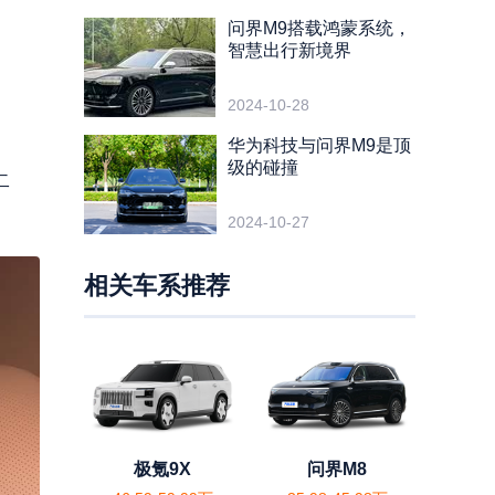
问界M9搭载鸿蒙系统，
智慧出行新境界
2024-10-28
华为科技与问界M9是顶
级的碰撞
二
2024-10-27
相关车系推荐
极氪9X
问界M8