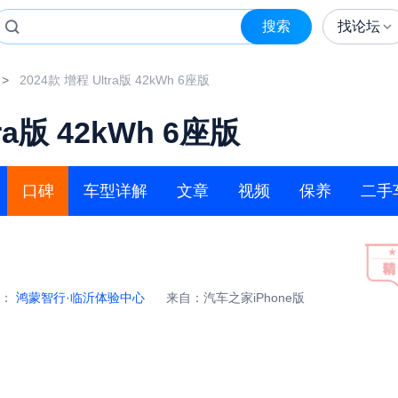
搜索
找论坛
>
2024款 增程 Ultra版 42kWh 6座版
ra版 42kWh 6座版
口碑
车型详解
文章
视频
保养
二手
商：
鸿蒙智行·临沂体验中心
来自：汽车之家iPhone版