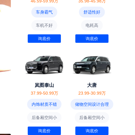
46.59-59.99万
35.98-45.98万
车身霸气
舒适性好
车机不好
电耗高
询底价
询底价
岚图泰山
大唐
37.99-50.99万
23.99-30.99万
内饰材质不错
储物空间设计合理
后备厢空间小
后备厢空间小
询底价
询底价