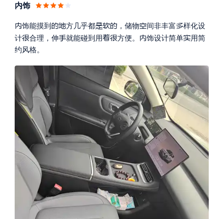
内饰








饰能摸到
方几乎都
，储物
间非丰富
样化设






计
合理，伸
就能碰到用
方便。
饰设计简单
用简
约风格。