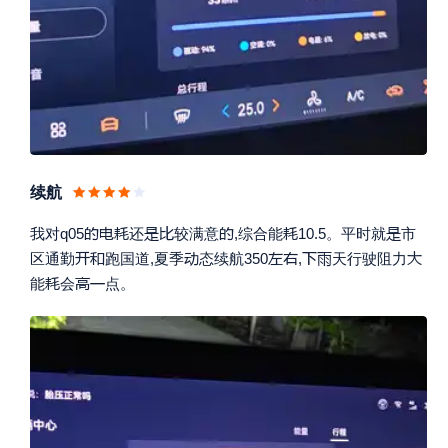
续航








我对q05
还
较满意
,综合能
10.5。平时就
市








区通勤
跑国道,夏季
态续航350
,
天行驶阻力



能
会
点。