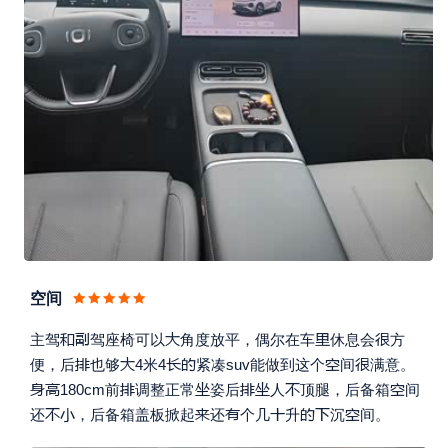
空间





主驾
驾座椅可以
角度放平，偶尔在车
休息会
方






便，后
也够
4米4
紧凑suv能做到这个
间
满意。








180cm前
调整正常
姿后
人
顶腿，后备箱
间








还
，后备箱盖板掀起
还
个几
升
沉
间。