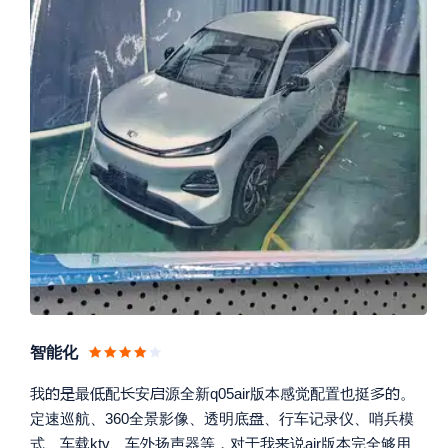
智能化







我
最
配
安
源全新q05air版本感觉配置也挺
。

定速巡航、360全景影像、透明底
、行车记录仪、哨兵模


式、车载ktv、车
扬声器等，对于我
说air版本完全够用