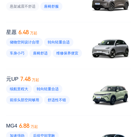
悬架减震不舒适
座椅舒服
内饰材质好
加速强劲
后排没有出风口
车身小巧
风噪大
6.48
星愿
万起
维修保养不贵
胎噪大
储物空间设计合理
转向轻重合适
车内隔音效果不好
电耗低
车身小巧
座椅舒适
维修保养便宜
没有座椅通风
副驾没有电动调节
中控屏设计不错
起步强劲
导航系统不好
内饰材质不好
胎噪大
快充速度快
7.48
元UP
万起
行驶稳定性不好
续航里程短
续航里程大
转向轻重合适
车灯不好
优惠幅度小
高速续航小
前排头部空间够用
舒适性不错
高速动力肉
加速强劲
维修保养便宜
中控屏设计不错
内饰材质不好
6.88
MG4
万起
风噪大
车内隔音效果不好
胎噪大
加速强劲
后排空间宽敞