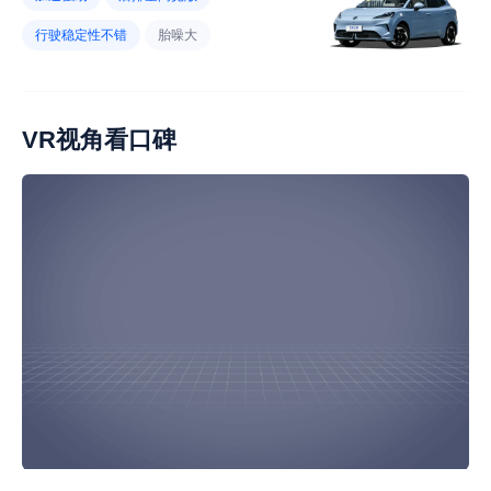
车头灯好看
内饰异味大
行驶稳定性不错
胎噪大
优惠幅度小
后排座椅不舒适
内饰材质不好
风噪大
座椅舒服
后排没有出风口
电耗小
维修保养不贵
VR视角看口碑
中控屏设计不错
车身运动派
内饰易脏
优惠幅度小
空调开启后电耗大
底盘太低
高速行驶电耗大