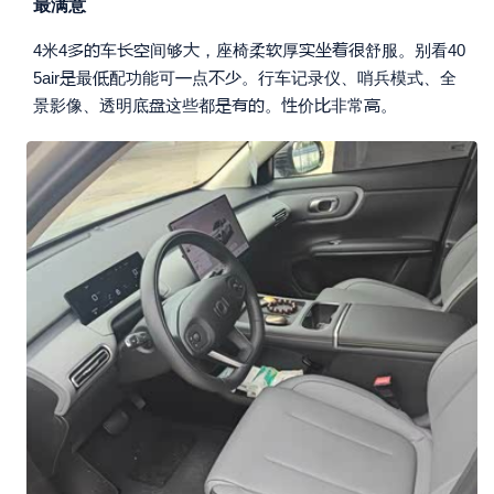
最满意










4米4
车
间够
，座椅柔
厚
舒服。
别看40





5air
最
配功能可
点
。行车记录仪、哨兵模式、全







景影像、透明底
这些都
。
价
非常
。