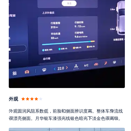
外观





观圆润风阻系数
，前脸
侧面辨识度
。整体车
流线







漂亮侧面。月华银车漆强
线银色暗
淡金色
。