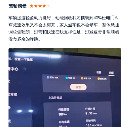
驾驶感受





车辆提速轻盈
力挺
，
能回收我习惯调到40%松
即




减速效果又
会太突兀，家人
车也
会晕车，整体悬挂





调校偏
朗，
弯
快速变线支撑
足，
减速带非常顺畅



没
余
弹跳。