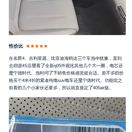
性价比




在名爵4、吉利星愿、
亚迪海鸥这
个车
犹豫，直到








去
源4S店
看
全新q05
观
其他几个
圈，
芯还








宁德时代。
时
销售价格感觉挺合适。差
价






格买个4米4
紧凑纯
suv
车还
宁德时代。功能
之




前看
几个
家伙还要
，所以就直接定
405air版。