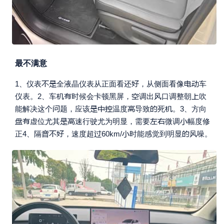
最不满意





1、仪表
全液晶仪表从正面看还
，从侧面看像
车




仪表。2、车
时候会卡顿黑屏，
调出风口调整朝
吹







能解决这个
题，应该
温度
导致
死
。3、方向







虚位尤其
速行驶尤为明显，需要
微调
幅度修






正4、隔
，速度超
60km/
时能感觉到明显
风噪。