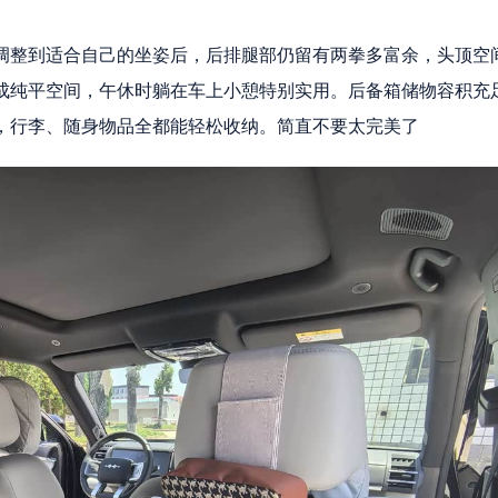
调整到适合自己的坐姿后，后排腿部仍留有两拳多富余，头顶空
成纯平空间，午休时躺在车上小憩特别实用。后备箱储物容积充
，行李、随身物品全都能轻松收纳。简直不要太完美了