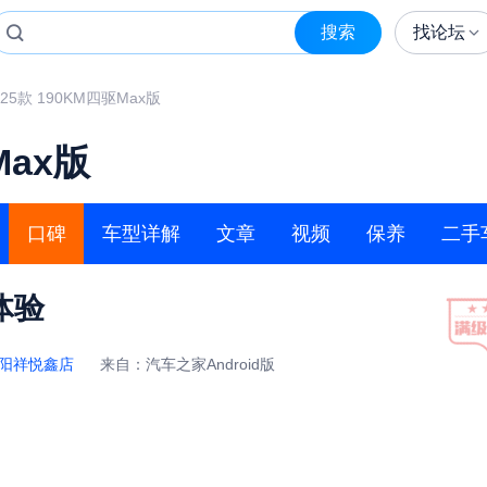
搜索
找论坛
025款 190KM四驱Max版
Max版
口碑
车型详解
文章
视频
保养
二手
体验
阳祥悦鑫店
来自：汽车之家Android版