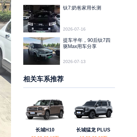
钛7:奶爸家用长测
2026-07-16
提车半年，90后钛7四
驱Max用车分享
2026-07-13
相关车系推荐
长城H10
长城猛龙 PLUS