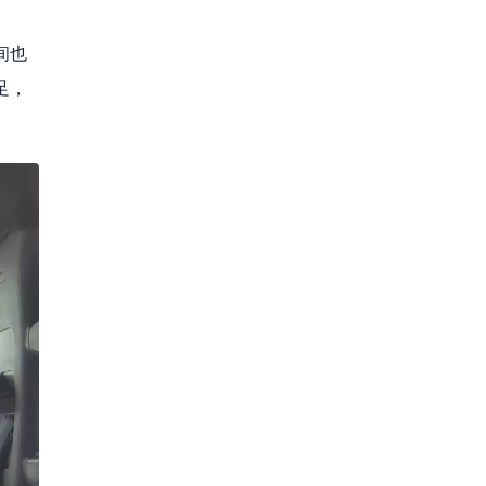
间也
足，