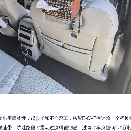
出平顺线性，起步柔和不会窜车，搭配E-CVT变速箱，全程换
减速带、坑洼路段时震动过滤得很彻底，过弯时车身侧倾抑制到