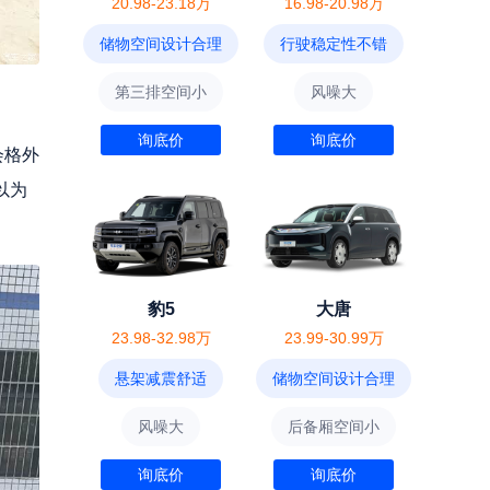
20.98-23.18万
16.98-20.98万
储物空间设计合理
行驶稳定性不错
第三排空间小
风噪大
询底价
询底价
会格外
以为
豹5
大唐
23.98-32.98万
23.99-30.99万
悬架减震舒适
储物空间设计合理
风噪大
后备厢空间小
询底价
询底价