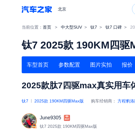
北京
当前位置：
首页
>
中大型SUV
>
钛7
>
钛7 口碑
>
2
钛7 2025款 190KM四驱
车型首页
参数配置
图片实拍
报价
2025款肽7四驱max真实用车
钛7
2025款 190KM四驱Max版
购车经销商：
方程豹洛
June9305
钛7 2025款 190KM四驱Max版