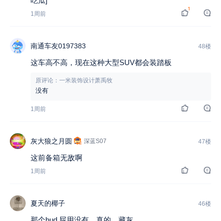
吃瓜]
1
1周前
南通车友0197383
48楼
这车高不高，现在这种大型SUV都会装踏板
原评论：一米装饰设计萧禹牧
没有
1周前
灰大狼之月圆
深蓝S07
47楼
这前备箱无敌啊
1周前
夏天的椰子
46楼
那个hud 屁用没有，真的，藏灰