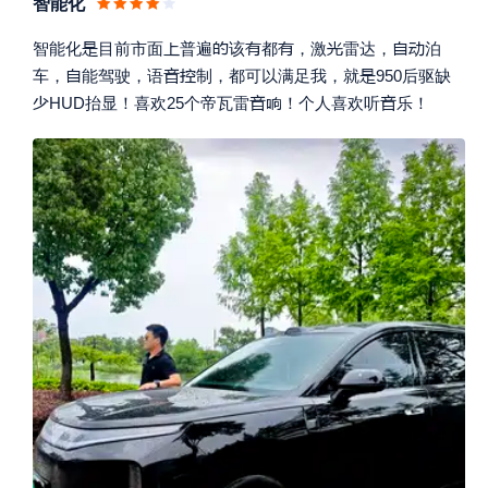
智能化








智能化
目前市面
普遍
该
都
，激
雷达，
泊




车，
能驾驶，语
制，都可以满足我，就
950后驱缺




HUD抬显！喜欢25个帝瓦雷
！个人喜欢听
乐！