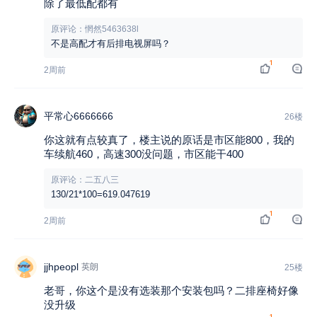
除了最低配都有
原评论：惘然5463638l
不是高配才有后排电视屏吗？
1
2周前
平常心6666666
26楼
你这就有点较真了，楼主说的原话是市区能800，我的
车续航460，高速300没问题，市区能干400
原评论：二五八三
130/21*100=619.047619
1
2周前
jjhpeopl
英朗
25楼
老哥，你这个是没有选装那个安装包吗？二排座椅好像
没升级
1