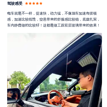
驾驶感受









车就
样，提速快，
力猛，
像
车
速
搓顿









感，
速
较线
，
悬带
舒服感
较稳，底
扎
，








车
静
做
较
！
这都
做工跟双层玻璃带
效果！