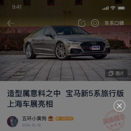
搜索
安徽大唐首任车主
一米装饰设计萧禹牧
2026-07-05 发布于安徽
2026款 纯电 950KM 后驱激光雷达旗舰型
5.6万
购车地点 ：
安徽 | 比亚迪王朝芜湖卓御4S店
内饰颜色漂亮
车内隔音效果满意
续航里程大
2026-07-05
首次发表
26.90万
2026-06
1400km
裸车价
购买时间
行驶里程
800km
21.0kWh
夏季满电续航
夏季百公里电耗
最满意