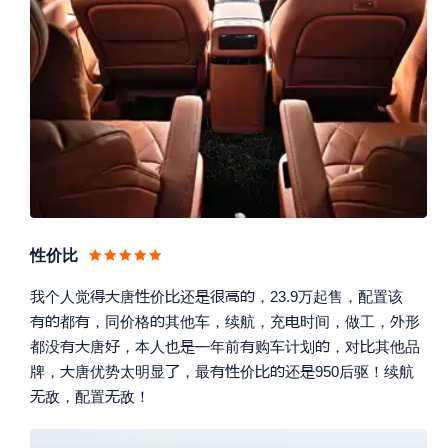
性价比








我个人觉
唐
价
还
，23.9万起售，配置该






都
，同价格
其他车，续航，充
时间，做工，
形








都没
唐
，本人也
年前
购车计划
，对
其他品







牌，
唐优势太明显
，最
价
还
950后驱！续航


敌，配置
敌！