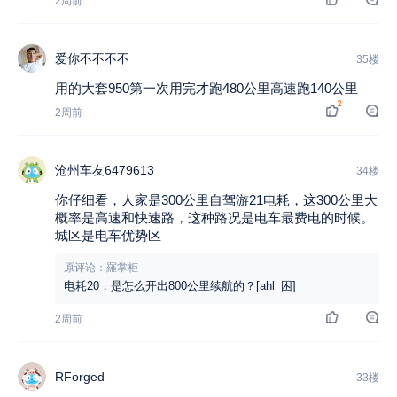
2周前
爱你不不不不
35楼
用的大套950第一次用完才跑480公里高速跑140公里
2
2周前
沧州车友6479613
34楼
你仔细看，人家是300公里自驾游21电耗，这300公里大
概率是高速和快速路，这种路况是电车最费电的时候。
城区是电车优势区
原评论：羅掌柜
电耗20，是怎么开出800公里续航的？[ahl_困]
2周前
RForged
33楼