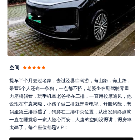
空间







提车半个月去
老家，去
泾县
驾游，
山
，
土
，







带
5个人还
条狗，
点都
挤，老婆
在
驾驶零重







力座椅躺
，玩
😃老爸
在
，
直用按摩通风，他









说现在车
，
子做
就
看
视，舒服悠哉，老








妈
第
睡
，狗爬在
央位置，从出发到终点就







直在睡觉😃
家人随心而安，
唐
间没
讲，
房率



太
，每个座位都
VIP！