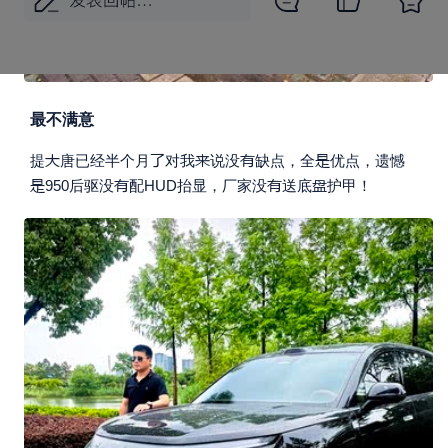
最不满意





提
唐已经半个月
对我
说没
缺点，全
优点，遗憾




950后驱没
配HUD抬显，厂家没
送底
护甲！