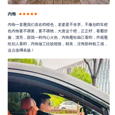
内饰








饰
直
我们喜欢
橙色，老婆爱
舍
。
像别
车橙








色
饰要
黄，要
艳，
唐这个橙，正正
，看
舒








服，漂亮，跟我
样
心火热，
饰
给
己看
，
观




给别人看
，
饰做工
较细致，精美，没
那种粗工感，

这点值
表扬！