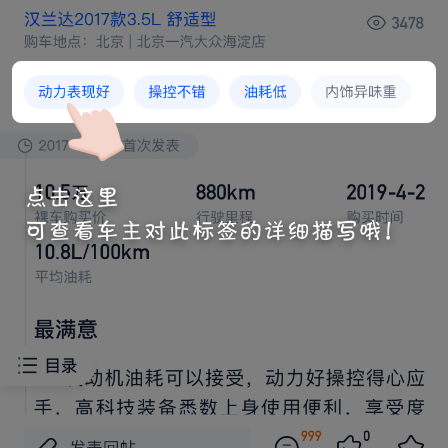






最满意
然
闪充，
代刀片
池，
系统，续航，买新







能源这几点最重要
，还
唐
间，全车帝瓦雷
！



操
，优点
较
！