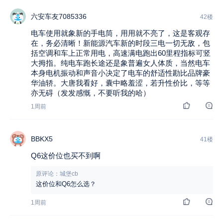
六安车友7085336
42楼
电车使用就象新的手电筒，用用就不亮了，这是客观存
在，务必清晰！新能源汽车新的时段三电一切无敌，包
括空调和车上正常用电，高速满电跑出60里程指标可竖
大拇指。纯电车跑长途还是象普遍女人体质，当然电车
本身电机振动和声音小决定了电车的舒适性勘比品牌豪
华油轿。大唐我看好，囊中略羞涩，若升性价比，等等
亦无碍（发发感慨，不要听我的哈）
1周前
BBKX5
41楼
Q6这价位也买不到啊
原评论：城堡cb
这价位和Q6怎么选？
1周前