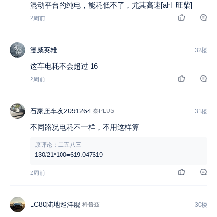
混动平台的纯电，能耗低不了，尤其高速[ahl_旺柴]
2周前
漫威英雄
32楼
这车电耗不会超过 16
2周前
石家庄车友2091264
秦PLUS
31楼
不同路况电耗不一样，不用这样算
原评论：二五八三
130/21*100=619.047619
2周前
LC80陆地巡洋舰
科鲁兹
30楼