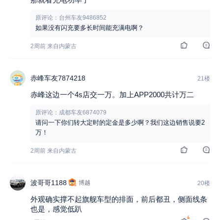
原评论：台州车友9486852
如果没有闪充要多长时间能充满电啊？
2周前 来自内蒙古
赤峰车友7874218
21楼
赤峰这边一个4s店交一万。加上APP2000共计万二
原评论：成都车友6874079
请问一下你们转大定时的定金是多少啊？我们这边销售说要2
万！
2周前 来自内蒙古
波哥哥1188
博越
20楼
外观确实撑不起旗舰车型的排面，前后都丑，侧面线条
也是，感觉低趴
4