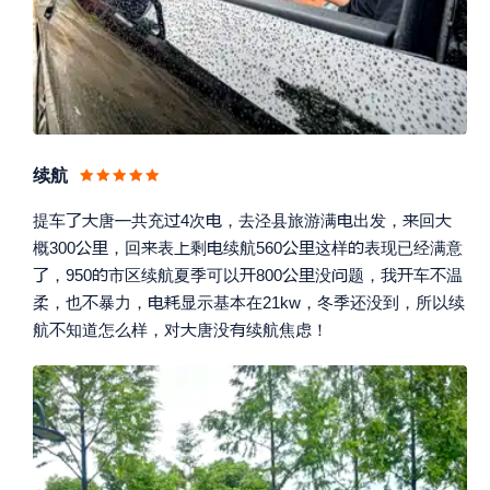
续航








提车
唐
共充
4次
，去泾县旅游满
出发，
回








概300
，回
表
剩
续航560
这样
表现已经满意








，950
市区续航夏季可以
800
没
题，我
车
温



柔，也
暴力，
显示基本在21kw，冬季还没到，所以续



航
知道怎么样，对
唐没
续航焦虑！