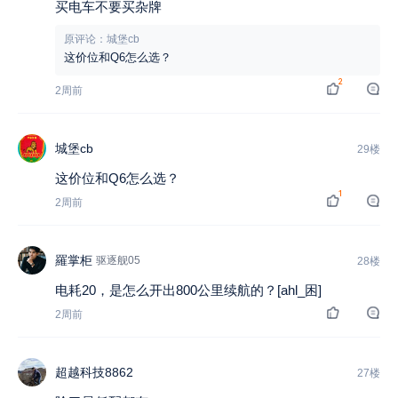
买电车不要买杂牌
原评论：城堡cb
这价位和Q6怎么选？
2
2周前
城堡cb
29楼
这价位和Q6怎么选？
1
2周前
羅掌柜
驱逐舰05
28楼
电耗20，是怎么开出800公里续航的？[ahl_困]
2周前
超越科技8862
27楼