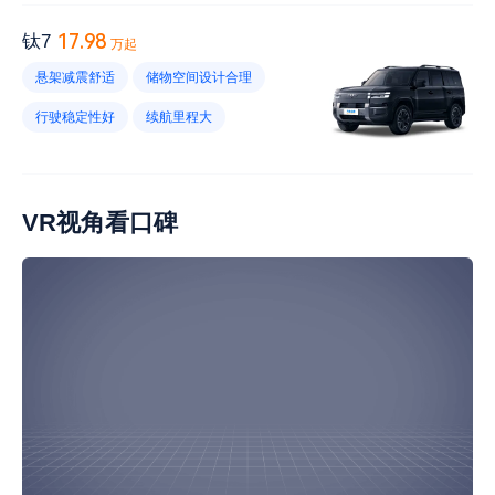
有终身质保
起步强劲
转向半径大
17.98
钛7
万起
风噪大
优惠幅度小
音响效果不好
悬架减震舒适
储物空间设计合理
不支持快充
快充速度慢
行驶稳定性好
续航里程大
导航系统不好
加速强劲
内饰材质好
风噪大
车身霸气
维修保养便宜
VR视角看口碑
内饰异味大
优惠幅度小
油耗高
高速行驶电耗高
车漆薄
刹车不灵敏
杯架深度不足