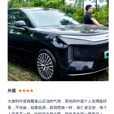
外观










唐
观
泰山压顶
气势，黑色
观个人觉
最




看，
张扬，稳重
调，跟我
格
样，😃仁者见智，每个






人审美
样，
较符合我个
，我也喜欢穿
黑😃！