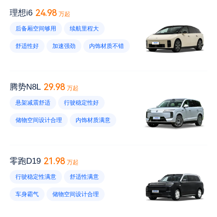
24.98
理想i6
万起
后备厢空间够用
续航里程大
舒适性好
加速强劲
内饰材质不错
行驶稳定性满意
充电速度快
电耗高
车灯不错
刹车不灵敏
29.98
腾势N8L
万起
后排座椅靠背角度不舒适
胎噪大
悬架减震舒适
行驶稳定性好
车漆薄
高速行驶电耗高
空调不好
储物空间设计合理
内饰材质满意
车头灯亮度小
加速强劲
车头设计好看
油耗低
维修保养不贵
续航里程短
风噪大
21.98
零跑D19
万起
电耗大
优惠幅度小
内饰易脏
行驶稳定性满意
舒适性满意
车漆薄
底盘太低
车机反应慢
车身霸气
储物空间设计合理
内饰材质给力
车机不好
加速强劲