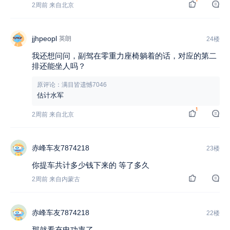
2周前 来自北京
jjhpeopl
英朗
24楼
我还想问问，副驾在零重力座椅躺着的话，对应的第二
排还能坐人吗？
原评论：满目皆遗憾7046
估计水军
1
2周前 来自北京
赤峰车友7874218
23楼
你提车共计多少钱下来的 等了多久
2周前 来自内蒙古
赤峰车友7874218
22楼
那就看充电功率了