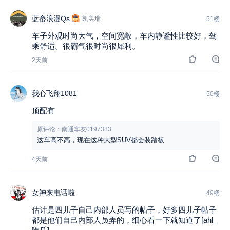
蓝畲浪漫Qs
凯美瑞
51楼
车子外观时尚大气，空间宽敞，车内静谧性比较好，驾
乘舒适。很霸气很时尚很犀利。
2天前
我心飞翔1081
50楼
顶配有
原评论：南通车友0197383
这车高不高，现在这种大型SUV都会装踏板
4天前
女神来电话啦
49楼
估计是四儿子自己内部人员写的帖子，好多四儿子帖子
都是他们自己内部人员弄的，细心看一下就知道了[ahl_