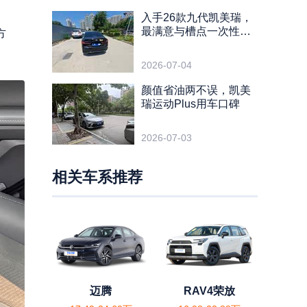
入手26款九代凯美瑞，
最满意与槽点一次性讲
方
透
2026-07-04
颜值省油两不误，凯美
瑞运动Plus用车口碑
2026-07-03
相关车系推荐
迈腾
RAV4荣放