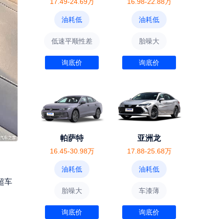
17.49-24.69万
16.98-22.88万
油耗低
油耗低
低速平顺性差
胎噪大
询底价
询底价
帕萨特
亚洲龙
16.45-30.98万
17.88-25.68万
油耗低
油耗低
超车
胎噪大
车漆薄
询底价
询底价