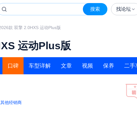
搜索
找论坛
2026款 双擎 2.0HXS 运动Plus版
HXS 运动Plus版
口碑
车型详解
文章
视频
保养
二手
：
其他经销商