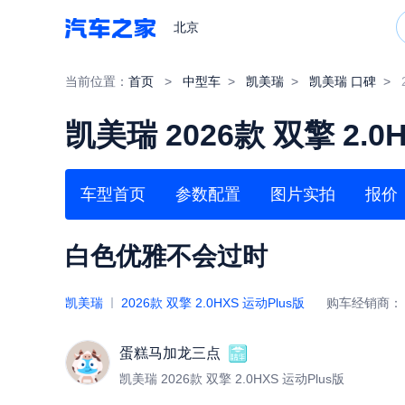
北京
当前位置：
首页
>
中型车
>
凯美瑞
>
凯美瑞 口碑
>
凯美瑞 2026款 双擎 2.0
车型首页
参数配置
图片实拍
报价
白色优雅不会过时
凯美瑞
2026款 双擎 2.0HXS 运动Plus版
购车经销商
蛋糕马加龙三点
凯美瑞 2026款 双擎 2.0HXS 运动Plus版