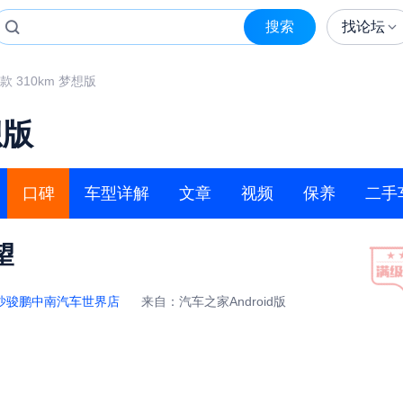
搜索
找论坛
6款 310km 梦想版
想版
口碑
车型详解
文章
视频
保养
二手
望
沙骏鹏中南汽车世界店
来自：汽车之家Android版