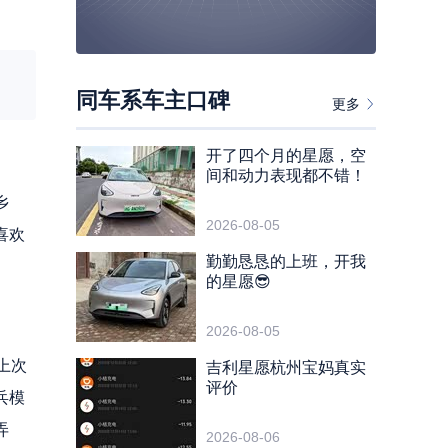
同车系车主口碑
更多
开了四个月的星愿，空
间和动力表现都不错！
乡
2026-08-05
喜欢
勤勤恳恳的上班，开我
的星愿😎
2026-08-05
上次
吉利星愿杭州宝妈真实
评价
兵模
弄
2026-08-06