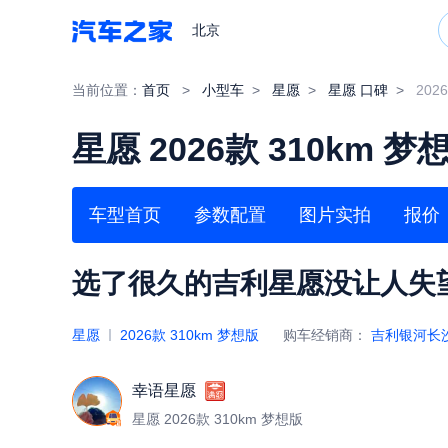
北京
当前位置：
首页
>
小型车
>
星愿
>
星愿 口碑
>
202
星愿 2026款 310km 梦
车型首页
参数配置
图片实拍
报价
选了很久的吉利星愿没让人失
星愿
2026款 310km 梦想版
购车经销商：
吉利银河长
幸语星愿
星愿 2026款 310km 梦想版