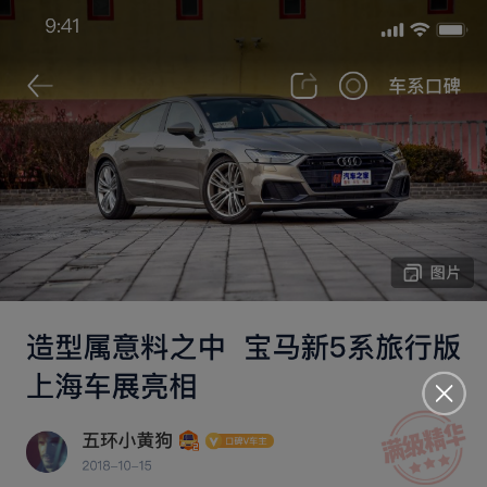
来汽车之家App
立即打开
查看更多车型更低报价 >>
搜索
腾势Z9GT颜值拉风，动力足！
等风来1782
2026-07-06 发布于河南
2026款 闪充旗舰型
3208
购车地点 ：
河南 | 安阳和谐跃腾腾势中心
内饰材质不错
悬架减震舒适
空间宽敞
加速强劲
市区路段
2026-07-06
首次发表
29.98万
2026-04
2800km
裸车价
购买时间
行驶里程
660km
14.0kWh