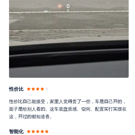
性价比











价
己能接受，家
人觉
贵
些，车
己
，






面子
给别人看
。这车底
质感、
间、配置
打
摆在



这，
都知道香。
智能化