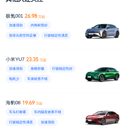
26.98
极氪001
万起
加速强劲
内饰材质好
前排头部空间足够
行驶稳定性满意
悬架减震舒适
充电速度快
电耗高
车顶设计不错
有终身质保
23.35
小米YU7
万起
内饰异味大
前备厢空间小
胎噪大
加速强劲
座椅舒服
行驶稳定性好
后排头部空间小
把手设计不好
电耗少
车身材质不错
高速行驶电耗大
底盘太低
储物空间设计合理
内饰材质给力
视野小
维修保养不贵
续航里程短
19.69
海豹08
万起
风噪大
胎噪大
雨刷不灵敏
车头灯耐看
车内隔音效果不错
内饰易脏
优惠幅度小
行驶稳定性满意
加速强劲