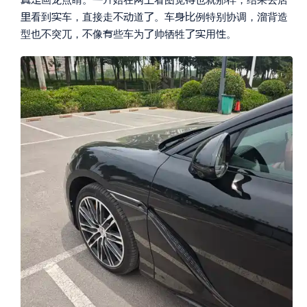







看到
车，直接走
道
。车
例特别协调，溜背造







型也
突兀，
像
些车为
帅牺牲
用
。