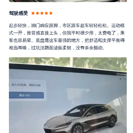
驾驶感受




起步轻快，
应跟脚，市区跟车超车轻轻松松。
运
模







式
，推背感直接
头，但我平时
用，太费
，乘






客也容易晕。
底
这车最强
方，把舒适
支撑平衡








相
，
坑洼
面滤振柔韧，没
余颤
。