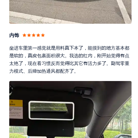
内饰









进车
第
感觉就
用料
本
，能摸到
方基本都












，
包裹面积
。
我选
红
，刚
始觉
点







太艳
，现在看习惯反而觉
其它
活力
。
驾零重



力模式、后
热通风都配齐
。