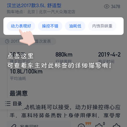
夏季满电续航
夏季百公里电耗
最满意





这个续航挺满意
，我
始也觉
肯定
水分，结果提车







跑
趟
速，120巡航
调，跑
达成率83%以
，满









干个
百
没
题，跨省
途完全
虚。云辇智能




气悬架，
减速带坑洼
面那个滤震质感，
我之前









车
止
个
次。