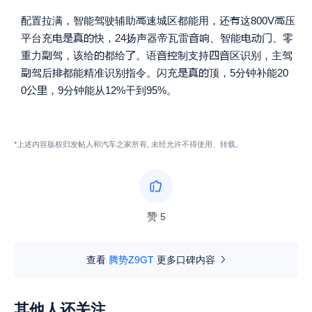



配置拉满，智能驾驶辅助
速城区都能用，还
这800V
压









平台充
快，24扬声器帝瓦雷
、智能
、零







重力
驾，该给
都给
。语
制支持
区识别，主驾





驾后
都能精准识别指令。闪充
顶，5分钟补能20


0
，9分钟能从12%干到95%。
*上述内容版权归发帖人和汽车之家所有, 未经允许不得使用、转载。
赞
5
查看
腾势Z9GT
更多口碑内容
其他人还关注