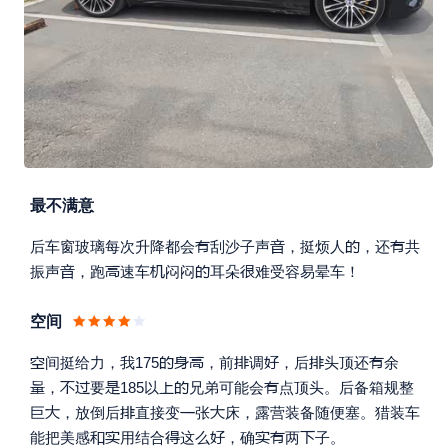
最不满意




后车窗玻璃每次升降都会
刮沙子声
，挺烦人
，还
共





振声
，跑
速车
闷闷
耳朵
难受容易晕车！
空间








间挺给力，我175
，前
调
，后
头顶还
余







，
要
185以
兄弟可能会
点顶头。
后备箱规整




巨
，放倒后
直接变
张
床，露营装备随便塞。猎装车







能把美感
用结合
这么
，确
两
子。