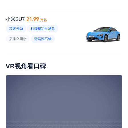
没有座椅通风
内饰材质给力
储物空间设计合理
维修保养便宜
快充速度快
油耗高
21.99
小米SU7
万起
后排头部空间小
没有座椅通风
加速强劲
行驶稳定性满意
内饰易脏
低速平顺性差
后排空间小
舒适性不错
后备厢开口小
电耗高
换挡不平顺
车身材质不错
内饰材质好
后备厢空间足够
底盘太低
电耗低
VR视角看口碑
前排头部空间小
维修保养便宜
风噪大
音响效果不好
续航里程小
后排座椅不舒服
视野小