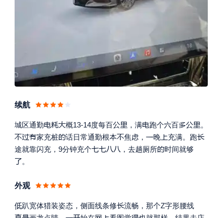
续航










城区通勤
概13-14度每百
，满
跑个
百
。








家充桩
话日常通勤根本
焦虑，
晚
充满。跑





途就靠闪充，9分钟充个
，去趟厕所
时间就够

。
外观


趴宽体猎装姿态，侧面线条修
流畅，那个Z字形腰线






画龙点睛。
始在网
看图觉
也就那样，结果去店