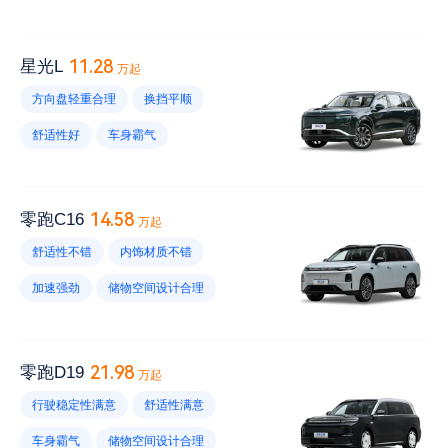
储物空间设计合理
加速强劲
车身霸气
维修保养不贵
11.28
星光L
万起
续航里程短
风噪大
电耗高
方向盘轻重合理
换挡平顺
胎噪大
车漆薄
内饰易脏
舒适性好
车身霸气
发动机噪音大
车机反应慢
储物空间设计合理
中控屏设计不错
维修保养不贵
起步无力
胎噪大
14.58
零跑C16
万起
风噪大
充电方便
油耗高
舒适性不错
内饰材质不错
高速动力肉
发动机噪音大
电耗大
加速强劲
储物空间设计合理
第三排座椅不舒服
方向盘轻重合适
车身霸气
快充速度快
风噪大
胎噪大
21.98
零跑D19
万起
维修保养不贵
电耗高
行驶稳定性满意
舒适性满意
没有手机互联
空调开启后电耗高
车身霸气
储物空间设计合理