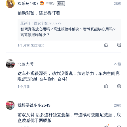
欢乐马4407
华境S
28楼
楼主
辅助驾驶，还是得盯着
原评论：西安车友6958279
智驾真能放心用吗？高速顿挫咋解决？智驾真能放心用吗？
高速顿挫咋解决？
1个月前 来自湖北
北园大街
27楼
这车外观很漂亮，动力没得说，加速给力，车内空间宽
敞舒适[ahl_奋斗][ahl_奋斗]
1个月前
我想要钱多多2549
26楼
前双叉臂 后多连杆独立悬架，带连续可变阻尼减振，底
盘质感优于两驱版
1