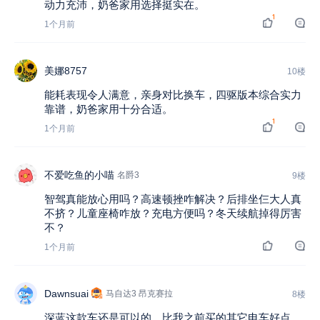
动力充沛，奶爸家用选择挺实在。
1
1个月前
美娜8757
10楼
能耗表现令人满意，亲身对比换车，四驱版本综合实力
靠谱，奶爸家用十分合适。
1
1个月前
不爱吃鱼的小喵
名爵3
9楼
智驾真能放心用吗？高速顿挫咋解决？后排坐仨大人真
不挤？儿童座椅咋放？充电方便吗？冬天续航掉得厉害
不？
1个月前
Dawnsuai
马自达3 昂克赛拉
8楼
深蓝这款车还是可以的，比我之前买的其它电车好点。