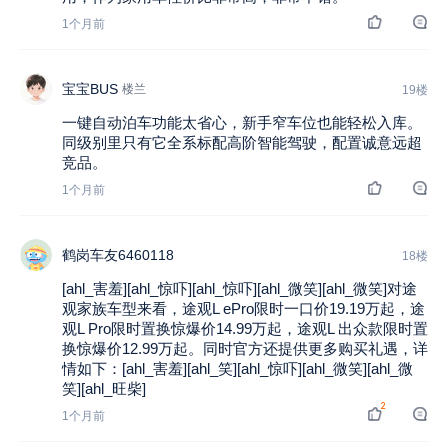
1个月前
宝宝BUS
楼兰
19楼
一键自动泊车功能太省心，新手窄车位也能轻松入库。
同级别里只有它全系标配高阶智能驾驶，配置诚意远超
竞品。
1个月前
鹤岗车友6460118
18楼
[ahl_害羞][ahl_惊吓][ahl_惊吓][ahl_微笑][ahl_微笑]对途
观家族车型来看，途观L ePro限时一口价19.19万起，途
观L Pro限时置换惊爆价14.99万起，途观L 出众款限时置
换惊爆价12.99万起。同时官方还提供更多购买礼遇，详
情如下：[ahl_害羞][ahl_笑][ahl_惊吓][ahl_微笑][ahl_微
笑][ahl_旺柴]
2
1个月前