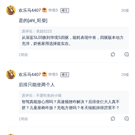
欢乐马4407
华境S
30楼
楼主
是的[ahl_旺柴]
原评论：美妞5223
从深蓝SL03换到华境S四驱，能耗表现中肯，四驱版本动力
充沛，奶爸家用选择挺实在。
2周前
欢乐马4407
华境S
29楼
楼主
后排只能坐两个人
原评论：不爱吃鱼的小喵
智驾真能放心用吗？高速顿挫咋解决？后排坐仨大人真不
挤？儿童座椅咋放？充电方便吗？冬天续航掉得厉害不？
2周前