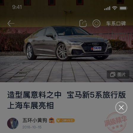
搜索
从22款深蓝SL03换车华境S四驱，天津奶
爸实打实选车分享
欢乐马4407
2026-07-06 发布于天津
2026款 235km 四驱乾崑尊享版
3994
购车地点 ：
天津 | 天津鹏驰宝骏
空间够用
后备厢深度不错
加速换挡平顺
行驶稳定性差
刹
2026-07-06
首次发表
18.90万
2026-06
1913km
裸车价
购买时间
行驶里程
150km
25.0kWh
9.0L
夏季满电续航
夏季百公里电耗
百公里油耗