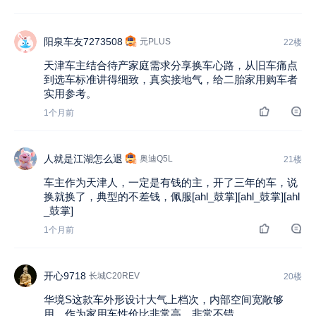
阳泉车友7273508
元PLUS
22楼
天津车主结合待产家庭需求分享换车心路，从旧车痛点
到选车标准讲得细致，真实接地气，给二胎家用购车者
实用参考。
1个月前
人就是江湖怎么退
奥迪Q5L
21楼
车主作为天津人，一定是有钱的主，开了三年的车，说
换就换了，典型的不差钱，佩服[ahl_鼓掌][ahl_鼓掌][ahl
_鼓掌]
1个月前
开心9718
长城C20REV
20楼
华境S这款车外形设计大气上档次，内部空间宽敞够
用，作为家用车性价比非常高，非常不错。