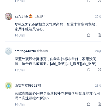
1个月前
zz7z3tkb
比亚迪F3
25楼
华镜S这车还是相当大气时尚的，配置丰富空间宽敞，
家用车经济又省心。
1个月前
amrtqg44wzm
金杯海狮
24楼
深蓝外观设计挺漂亮，内饰科技感非常好，家用没问
题，适合自己最重要。[ahl_微笑][ahl_微笑][ahl_微笑]
1
1个月前
西安车友6958279
23楼
智驾真能放心用吗？高速顿挫咋解决？智驾真能放心用
吗？高速顿挫咋解决？
1个月前