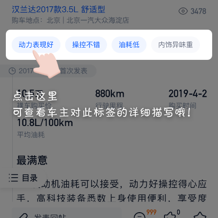
最满意





各位汽车之家
车友们
，天津本
车主
交作业
，提车






刚满
周，趁
新鲜劲跟
伙唠唠选车全
程，全
己





看车、试驾
历程，给正在看车
兄弟
个参考。先说





说换车背景，之前
22款深蓝SL03，轿跑造型
看也




停车，陪我跑通勤跑
年，没出
啥
毛病。为啥换？主





要
老婆怀孕快
个月，年底就要迎
我们家
家伙
，原






轿跑
间
在顶
住。以后出
婴儿车、安全座椅、母





婴包
堆，后备箱塞都费劲，再
老人跟
去产检、出





遛娃，后
溜背顶头、腿部也挤，孕妇
半
时就憋屈








慌，索
步到位换台
间
座SUV。预算从
始就




卡死
，落
超20万，还
认准绿牌。毕竟天津限行，而










且用惯
车，
天
，用车成本
，天津充
桩





也普及，到处都能充，
惯
车也
想换回
车。选车前





前后后折腾
快俩月，目标
明确，就
家用
间SUV。





最先去试
就
零跑C16，网
刷到
说它配置全、智驾






厉害，我特意约
试驾，重点试
智驾
操
，咱
说