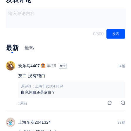
0
/500
发表
最新
最热
欢乐马4407
华境S
34楼
楼主
灰白 没有纯白
原评论：上海车友2041324
白色纯白还是灰白？
1周前
上海车友2041324
33楼