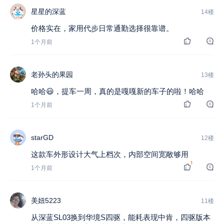
星星的深蓝
14楼
价格实在，家用代步日常通勤选择很靠谱。
1个月前
老孙头的果园
13楼
哈哈😃，提车一周，真的是嘎嘎新的车子的啦！哈哈
1个月前
starGD
12楼
这款车外形设计大气上档次，内部空间宽敞够用
1
1个月前
美妞5223
11楼
从深蓝SL03换到华境S四驱，能耗表现中肯，四驱版本