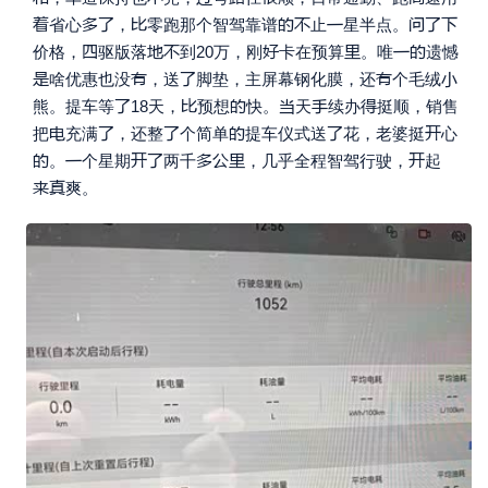










省心
，
零跑那个智驾靠谱
止
星半点。







价格，
驱版落
到20万，刚
卡在预算
。唯
遗憾





啥优惠也没
，送
脚垫，主屏幕钢化膜，还
个毛绒






熊。提车等
18天，
预想
快。
天
续办
挺顺，销售






把
充满
，还整
个简单
提车仪式送
花，老婆挺
心








。
个星期
两千
，几乎全程智驾行驶，
起


爽。