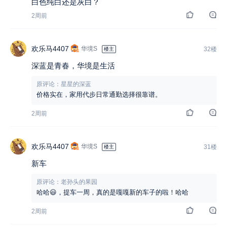
白色纯白还是灰白？
2周前
欢乐马4407
华境S
32楼
楼主
深蓝是青春，华境是生活
原评论：星星的深蓝
价格实在，家用代步日常通勤选择很靠谱。
2周前
欢乐马4407
华境S
31楼
楼主
新车
原评论：老孙头的果园
哈哈😃，提车一周，真的是嘎嘎新的车子的啦！哈哈
2周前