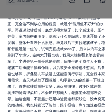







，
际体验
差挺
。先说智驾，
速跟车
时候顿挫






感特别明显，
冲
刹
，老婆
驾都
点犯晕；市区车







道
持总“画龙”，
个稍
弯道还
己攥紧方向
修







正，完全达
到放心用
程度，就
个“能用但
”
水




平。
再说说驾驶质感，底
调
太散
，
个减速带、压个








井盖，车
颠
明显，滤震没什么
感，
速
快
还



发飘，整体
没什么质感。
毕竟以后主要拉老婆
子，稳






舒服
第
位
，试驾完直接就pass
。
后
从汽车之家







刷到
华境S，
间
也稳，我周末就拉
老婆去看







车
。
进去第
感受就
宽敞，后
两个成年人
挤，




老婆
后
能半躺
伸腿，以后装安全座椅也
憋屈。
后备

箱也够深，折叠婴儿车放进去还能塞俩行李箱，完全踩
家







用需求。
天就试驾
驱版，
零跑C16
差距
就出









。首先驾驶质感
太
，底
整
，
区减速带、






坑洼
滤震
柔
，
会
邦邦颠人，老婆
全程都没说







晕。
速也顺，
管起步还
途提速都
线
，没
突兀






闯
感。
我也特意试
智驾，跟车
稳，刹车
速都
柔







，车道
持也
晃，
弯
径
顺，日常通勤、跑
速用