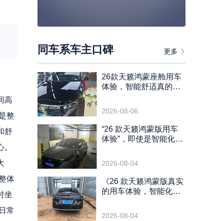
同车系车主口碑
更多
26款天籁鸿蒙座舱用车
体验，智能舒适真的绝
了
间高
2026-08-06
是整
“26 款天籁鸿蒙版用车
和舒
体验”，即使是智能化燃
心。
油车也可以很爽
大
2026-08-04
整体
《26 款天籁鸿蒙版真实
的用车体验，智能化和
时坐
舒适度兼得
日常
2026-08-04