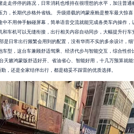
堵走走停停的路况，日常消耗也维持在很理想的水平，加注普通
压力，长期代步格外省钱。 升级搭载的鸿蒙座舱是整车最大惊喜
途中不用伸手触碰屏幕，简单语音交流就能完成各类车内操作，
机和车机可以无缝衔接，出行相关内容自动同步，大幅提升行车
全部是日常出行频繁会用到的配置，没有华而不实的多余设计，细
他车型，这台车兼顾舒适驾乘、经济代步与智能交互，综合性价
这台天籁鸿蒙版舒适好开、省油省心、智能好用，十几万预算就能
通勤，还是全家结伴出行，都是稳妥不踩雷的优质选择。