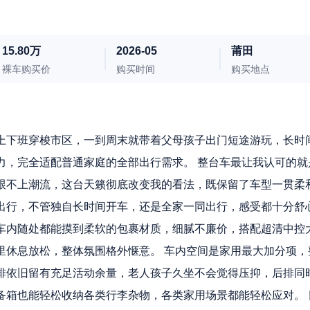
15.80万
2026-05
莆田
裸车购买价
购买时间
购买地点
上下班穿梭市区，一到周末就带着父母孩子出门短途游玩，长时
力，完全适配普通家庭的全部出行需求。 整台车最让我认可的就
跟不上潮流，这台天籁彻底改变我的看法，既保留了车型一贯柔
出行，不管独自长时间开车，还是全家一同出行，感受都十分舒
车内随处都能摸到柔软的包裹材质，细腻不廉价，搭配超清中控
里休息放松，整体氛围格外惬意。 车内空间是家用最大加分项，
排依旧留有充足活动余量，老人孩子久坐不会觉得压抑，后排同
备箱也能轻松收纳各类行李杂物，各类家用场景都能轻松应对。 