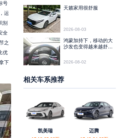
标号
天籁家用很舒服
，运
识别
2026-08-03
安全
鸿蒙加持下，移动的大
节之
沙发也变得越来越舒适
比优
了
2026-08-02
拿下
相关车系推荐
凯美瑞
迈腾