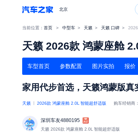
北京
当前位置：
首页
>
中型车
>
天籁
>
天籁 口碑
>
202
天籁 2026款 鸿蒙座舱 2
车型首页
参数配置
图片实拍
报价
家用代步首选，天籁鸿蒙版真
天籁
2026款 鸿蒙座舱 2.0L 智能超舒适版
购车经销商
深圳车友4880195
天籁 2026款 鸿蒙座舱 2.0L 智能超舒适版