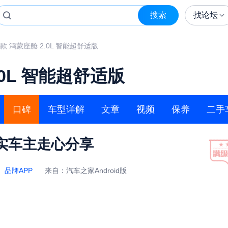
搜索
找论坛
6款 鸿蒙座舱 2.0L 智能超舒适版
.0L 智能超舒适版
口碑
车型详解
文章
视频
保养
二手
实车主走心分享
：
品牌APP
来自：汽车之家Android版