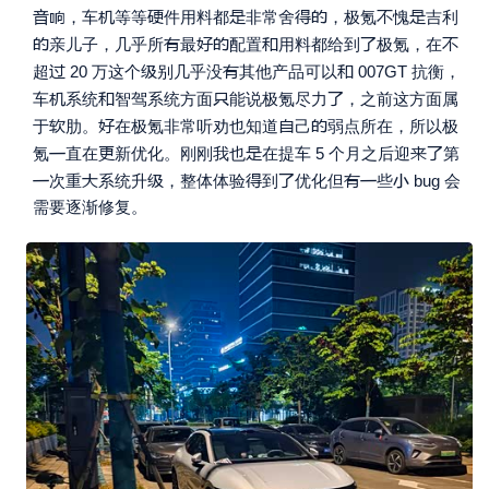









，车
等等
件用料都
非常舍
，极氪
愧
吉利







亲儿子，几乎所
最
配置
用料都给到
极氪，在




超
20 万这个
别几乎没
其他产品可以
007GT 抗衡，




车
系统
智驾系统方面
能说极氪尽力
，之前这方面属




于
肋。
在极氪非常听劝也知道
己
弱点所在，所以极





氪
直在
新优化。刚刚我也
在提车 5 个月之后迎
第








次重
系统升
，整体体验
到
优化但
些
bug 会
需要逐渐修复。