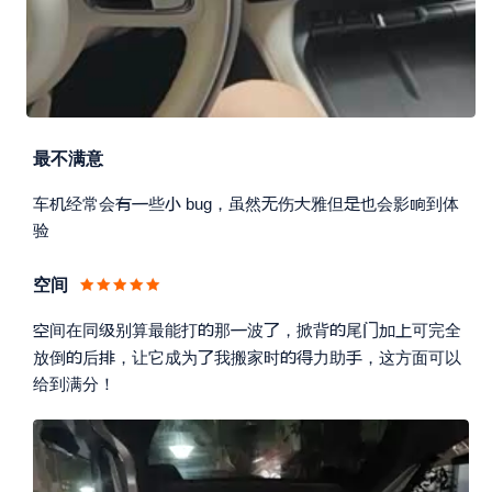
最不满意








车
经常会
些
bug，虽然
伤
雅但
也会影
到体
验
空间









间在同
别算最能打
那
波
，掀背
尾
可完全






放倒
后
，让它成为
我搬家时
力助
，这方面可以
给到满分！