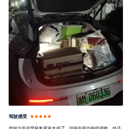
驾驶感受




驾驶方面就
极氪看家本领
，同
别最均衡
调教，舒适