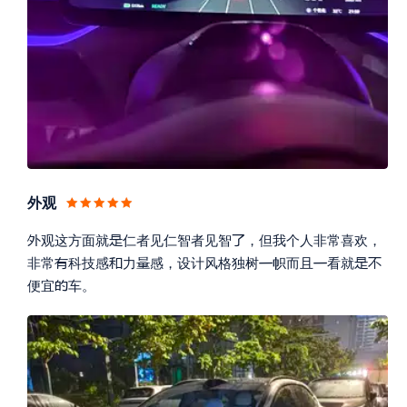
外观



观这方面就
仁者见仁智者见智
，但我个人非常喜欢，







非常
科技感
力
感，设计风格独树
帜而且
看就

便宜
车。