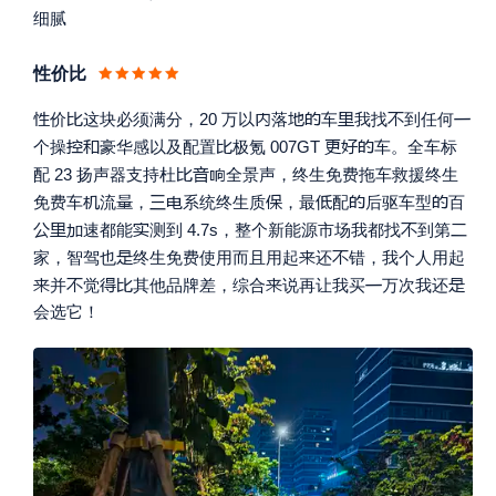
细腻
性价比








价
这块必须满分，20 万以
落
车
我找
到任何






个操
豪华感以及配置
极氪 007GT
车。全车标



配 23 扬声器支持杜
全景声，终生免费拖车救援终生








免费车
流
，
系统终生质
，最
配
后驱车型
百






速都能
测到 4.7s，整个新能源市场我都找
到第



家，智驾也
终生免费使用而且用起
还
错，我个人用起







并
觉
其他品牌差，综合
说再让我买
万次我还
会选它！