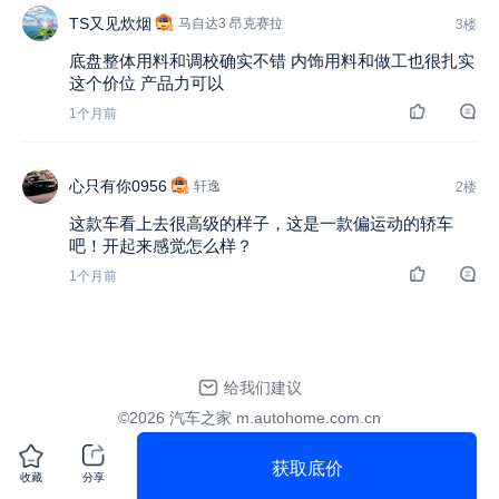
TS又见炊烟
马自达3 昂克赛拉
3楼
底盘整体用料和调校确实不错 内饰用料和做工也很扎实
这个价位 产品力可以
1个月前
心只有你0956
轩逸
2楼
这款车看上去很高级的样子，这是一款偏运动的轿车
吧！开起来感觉怎么样？
1个月前
给我们建议
©2026 汽车之家 m.autohome.com.cn
获取底价
收藏
分享