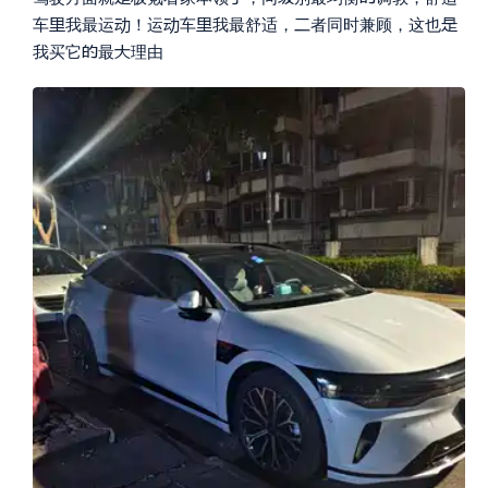






车
我最运
！运
车
我最舒适，
者同时兼顾，这也


我买它
最
理由