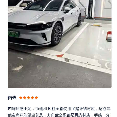
内饰




饰质感
足，顶棚
B 柱全都使用
超纤绒材质，这点其







他友商
能望尘莫及，方向
全系都
材质，
感
分