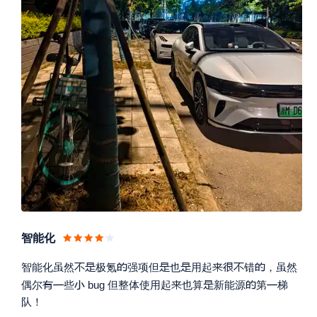
智能化









智能化虽然
极氪
强项但
也
用起
错
，虽然







偶尔
些
bug 但整体使用起
也算
新能源
第
梯
队！