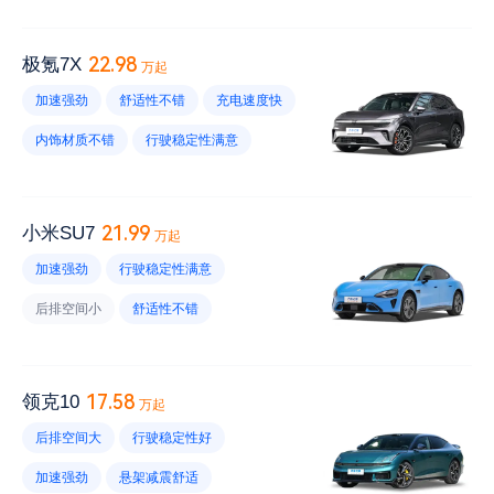
行驶稳定性不错
内饰材质好
车头设计漂亮
胎噪大
22.98
极氪7X
万起
前备厢空间小
风噪大
加速强劲
舒适性不错
充电速度快
氛围灯不好看
内饰易脏
内饰材质不错
行驶稳定性满意
车机反应慢
后备厢开口小
储物空间设计合理
胎噪大
车头设计好看
电耗高
21.99
小米SU7
万起
前备厢空间小
杯架不好
风噪大
加速强劲
行驶稳定性满意
维修保养便宜
扶手箱空间小
后排空间小
舒适性不错
高速行驶电耗高
空调不好
车身材质不错
内饰材质好
后备厢空间足够
底盘太低
电耗低
17.58
领克10
万起
前排头部空间小
维修保养便宜
后排空间大
行驶稳定性好
风噪大
音响效果不好
续航里程小
加速强劲
悬架减震舒适