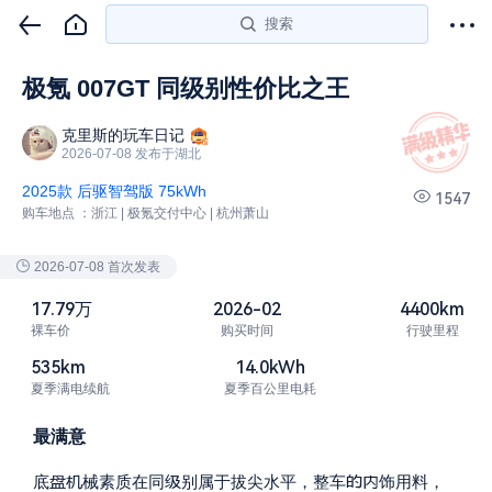
搜索
极氪 007GT 同级别性价比之王
克里斯的玩车日记
2026-07-08 发布于湖北
2025款 后驱智驾版 75kWh
1547
购车地点 ：
浙江 | 极氪交付中心 | 杭州萧山
2026-07-08
首次发表
17.79万
2026-02
4400km
裸车价
购买时间
行驶里程
535km
14.0kWh
夏季满电续航
夏季百公里电耗
最满意





底
械素质在同
别属于拔尖水平，整车
饰用料，