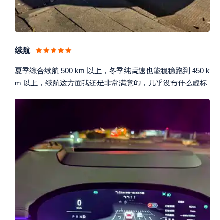
续航


夏季综合续航 500 km 以
，冬季纯
速也能稳稳跑到 450 k




m 以
，续航这方面我还
非常满意
，几乎没
什么虚标