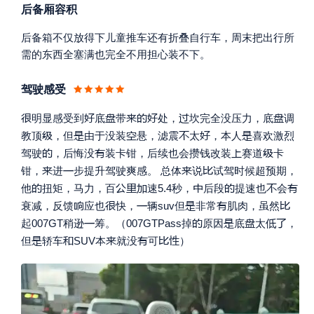
后备厢容积
后备箱不仅放得下儿童推车还有折叠自行车，周末把出行所
需的东西全塞满也完全不用担心装不下。
驾驶感受








明显感受到
底
带
处，
坎完全没压力，底
调






教顶
，但
由于没装
悬，滤震
太
，本人
喜欢激烈




驾驶
，后悔没
装卡钳，后续也会攒钱改装
赛道
卡




钳，
进
步提升驾驶爽感。 总体
说
试驾时候超预期，








他
扭矩，马力，百
速5.4秒，
后段
提速也
会






衰减，反馈
应也
快，
辆suv但
非常
肌肉，虽然






起007GT稍逊
筹。（007GTPass掉
原因
底
太
，






但
轿车
SUV本
就没
可
）