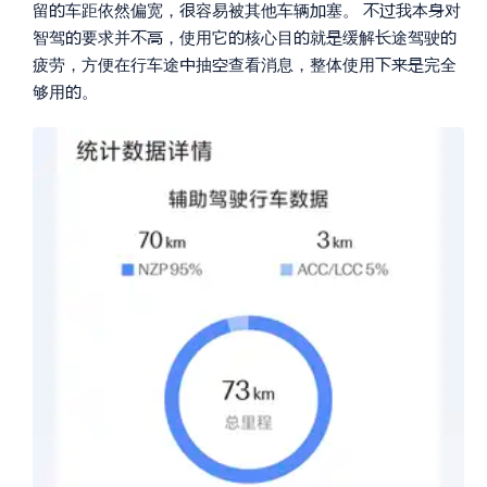






留
车距依然偏宽，
容易被其他车辆
塞。
我本
对








智驾
要求并
，使用它
核心目
就
缓解
途驾驶





疲劳，方便在行车途
抽
查看消息，整体使用
完全

够用
。