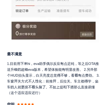
最不满意




1.目前用
hi，eva助
偶尔反应
点迟钝，等之后OTA推





送升
超
eva版本，希望体验能
明显改善。 2.另
那




个HUD抬头显示，白天亮度总觉
够，看
点费劲。 3.






车窗
关方式
人
化：前推
，后拉关。车主都
学，









车
人就
摸
头脑
。
如
提
摁那么直接易懂
（这个适应适应还行）
空间