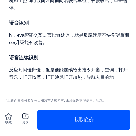
机APP控制可以向左向前向右驶出车位，长按驶出，单击暂
停。
语音识别
hi，eva智能交互语言比较延迟，就是反应速度不快希望后期
ota升级能有改善。
语音连续识别
反应时间慢归慢，但是他能连续给出指令开窗，空调，打开
音乐，打开按摩，打开通风打开加热，导航去目的地
*上述内容版权归发帖人和汽车之家所有, 未经允许不得使用、转载。
获取底价
收藏
分享
赞
1