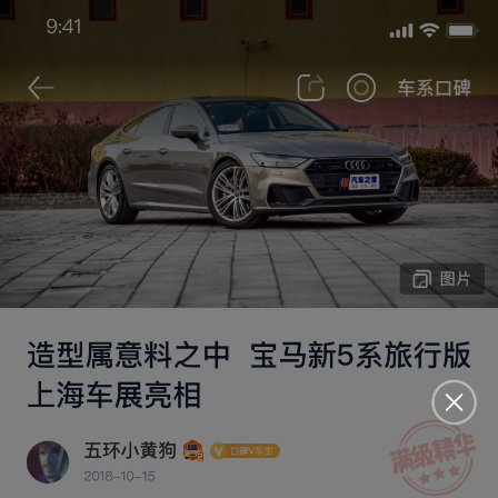
搜索
高尔夫GTI换电车记
苗苗国王
2026-07-08 发布于江苏
2026款 75kWh 后驱MAX版
1881
购车地点 ：
江苏 | 极氪家｜苏州工业园区
有座椅通风
储物空间设计合理
前排腿部空间大
2026-07-08
首次发表
21.33万
2026-06
427km
裸车价
购买时间
行驶里程
450km
15.0kWh
夏季满电续航
夏季百公里电耗
最满意