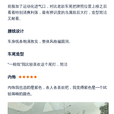
前脸加了运动化进气口，对比老款车尾把牌照位置上移之后
看着特别清爽利落，最有辨识度的当属前后大灯，造型简洁
又耐看。
腰线设计
车身线条饱满敦实，整体风格偏圆润。
车尾造型
“一根线”我比较喜欢这个尾灯，简洁
内饰







饰我也选
紫色，各人各喜欢吧，我觉
紫色
个



较
颜色。