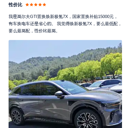
性价比


我
尔夫GTI置换焕新极氪7X，国家置换补贴15000元，






车换
车还
省心
。 我觉
焕新极氪7X，要么最
配，




要么最
配，
价
最
。