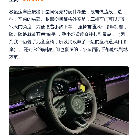




极氪这车应该出于
间优先
设计考
，没
做流线型造








型，车
头部、腿部
间都格
充足，
车
可以
到









角度，方便抱
车。
座椅
通风
按摩功能，





随时随
就能
“躺平”
，乘
舒适度直接拉到最
，（因






为我
边装
儿童座椅，所以我放弃
边
座椅通风
按








摩）。
还
它
储物
间也蛮
，
东西随
都能找到
方放。