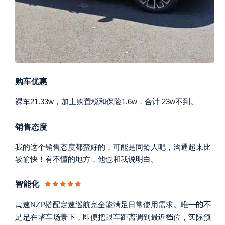
购车优惠
裸车21.33w，加上购置税和保险1.6w，合计 23w不到。
销售态度
我的这个销售态度都蛮好的，可能是同龄人吧，沟通起来比
较愉快！有不懂的地方，他也和我说明白。
智能化




速NZP搭配定速巡航完全能满足日常使用需求。唯





足
在堵车场景
，即便把跟车距离调到最
位，
际预