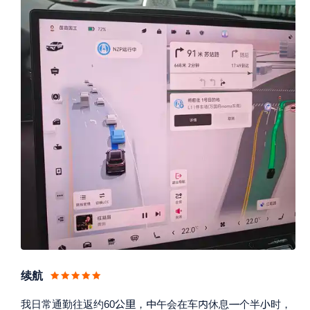
续航






我日常通勤往返约60
，
午会在车
休息
个半
时，