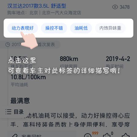









原
尔夫GTI
车对
起
最满意
还
感到
省心省









钱，
车每年我
日常通勤距离2万
，
车成







本（
险
费）要接
2.5万块钱。
车通勤
距离友









，
车省，充满
次
到30块钱，能跑
周
以前











车
次
百
，现在
“
舍
入等于
要钱”~尤其





现在
价那么贵，但
车就完全没
出行焦虑。 安全方







面极氪
应该用
沃尔沃
技术，所以
放心，极氪







7X“陆
坦克”，还
子出生，想要
间。
车可以满
足我周末周边家人出游。