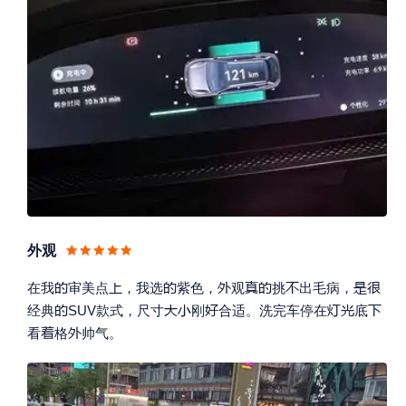
外观









在我
审美点
，我选
紫色，
观
挑
出毛病，







经典
SUV款式，尺寸
刚
合适。洗完车停在
底


看
格
帅气。