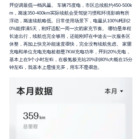







调最
风
。 车辆75度
，市区总续航约450-500k





m，
速350-400km
际续航会受驾驶习惯
环境影
所







浮
，
速续航略
。日常使用场景
，
从100%
到2





0%能撑满5天，刚
适配
周
次
家充节奏。 哪怕
单程




途出行，续航也完全够用，还能刚
在
途去
次服务区





休整，再
快充补能速度
快，完全没
续航焦虑。 家








充
单位充
充
桩都
7KW充
功率，
到20%充
，





基本
在9个
时
，在极氪极充站20%到80%
概在15分








钟
，我基本
慢充
，用车
急。