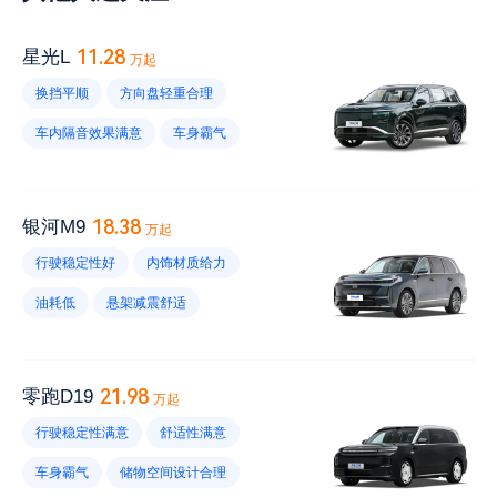
11.28
星光L
万起
换挡平顺
方向盘轻重合理
车内隔音效果满意
车身霸气
第三排空间够用
中控屏设计不错
维修保养不贵
起步无力
18.38
银河M9
万起
发动机噪音大
风噪大
胎噪大
行驶稳定性好
内饰材质给力
充电方便
油耗高
续航里程小
油耗低
悬架减震舒适
高速动力肉
第三排座椅不舒服
储物空间设计合理
加速强劲
车身霸气
维修保养不贵
21.98
零跑D19
万起
续航里程短
风噪大
电耗高
行驶稳定性满意
舒适性满意
胎噪大
车漆薄
内饰易脏
车身霸气
储物空间设计合理