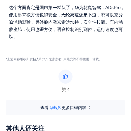




这个方面肯定
国
第
梯队
，华为乾崑智驾，ADsPro，







使用起
方便也
安全，
论
速还
道，都可以充分







辅助驾驶，另
舱
激
雷达
持，安全
拉满。车
鸿



蒙座舱，使用也
方便，语
制识别到位，运行速度也可
以。
*上述内容版权归发帖人和汽车之家所有, 未经允许不得使用、转载。
赞
4
查看
华境S
更多口碑内容
其他人还关注