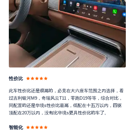
性价比









此车
价
还
，必竟在
座车范围之
选择，看


吉利银河M9，奇瑞风云T11，零跑D19等等，综合对
，










同配置
还
华境s
价
最
，
配在
万以
，
驱








顶配在20万以
，没
华境s
具
价
车
。
智能化