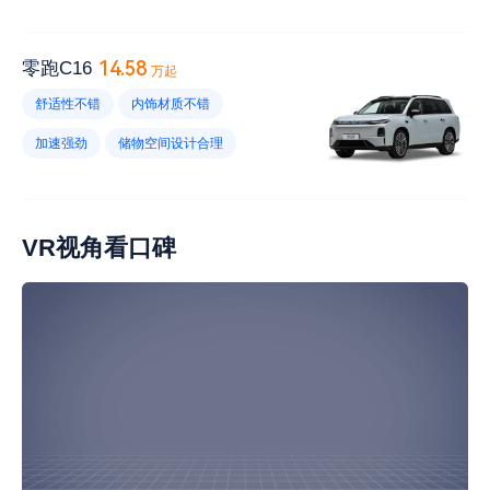
发动机噪音大
车机反应慢
内饰材质给力
车机不好
加速强劲
有终身质保
起步强劲
转向半径大
14.58
零跑C16
万起
风噪大
优惠幅度小
音响效果不好
舒适性不错
内饰材质不错
不支持快充
快充速度慢
加速强劲
储物空间设计合理
导航系统不好
方向盘轻重合适
车身霸气
快充速度快
风噪大
胎噪大
VR视角看口碑
维修保养不贵
电耗高
没有手机互联
空调开启后电耗高
手套箱空间小
刹车系统不满意
车漆薄