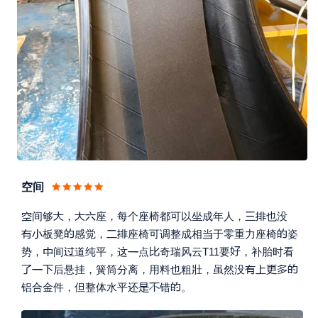
空间







间够
，
座，每个座椅都可以
成年人，
也没







板凳
感觉，
座椅可调整成相
于零重力座椅
姿





势，
间
道纯平，这
点
奇瑞风云T11要
，补胎时看








后悬挂，簧筒分离，用料也粗壯，
虽然没



铝合金件，但整体水平还
错
。