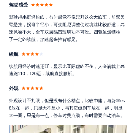
驾驶感受








驾驶起
挺轻松
，
时感觉
像
这么
车，前双叉




臂悬挂，拐弯半径
，可变阻尼调整使
坑洼
较舒适，





速风噪
，全车双层隔
玻璃功
可没。
驱虽然牺牲





定
续航，
速起
推背感足。
续航









续航用经济时速还
，显示
际虚
，人
满载
速跑110，120迈，续航直接腰斩。
外观







观设计
扎眼，但
没
什么槽点，
较
庸，与蔚
es







8放在
起，
显
显
，与其它
别车放在
起，明显









圈，
点，停车时费点劲，
时需要
泊车。