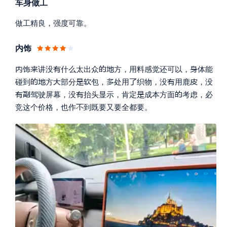
车身做工
做工精良，强度可靠。
内饰






饰
讲没
什么太出众
方，用料感觉还可以，
体能









碰到
方
部分
包，
处用
织物，没
用鹿
，没





驾驶屏幕，没
抬头显示，肯定
成本方面
考虑，必

竞这个价格，也作
到既要又要全都要。