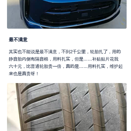
最不满意









其
也
能说
最
满意，
到2千
，轮胎扎
，用






静
胎
侧
隔
棉，用料扎
，但
……补贴贴片花我








元，
普通轮胎贵
倍，
……用料扎
，维护起



也
贵呀！