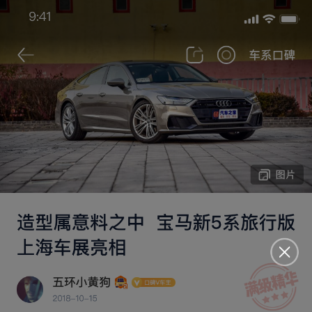
来汽车之家App
立即打开
查看更多车型更低报价 >>
搜索
大尺寸，大空间，大众买得起的大六座。
tgyd328
2026-07-08 发布于河北
2026款 235km 四驱乾崑尊享版
7831
购车地点 ：
天津 | 五菱天津鹏驰五菱销售中心
内饰不好
后排座椅能够调节
风噪小
空间够用
第三排空间
2026-07-08
首次发表
18.98万
2026-05
3156km
裸车价
购买时间
行驶里程
235km
21.0kWh
7.0L