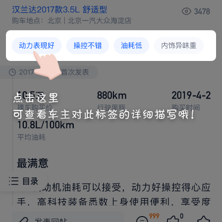
夏季满电续航
夏季百公里电耗
百公里油耗
最满意









观
气，
间充足，后备箱
间也
，
沉
间可以






放
东西，智能驾驶华为
乾崑智驾技术
，用
放
心。