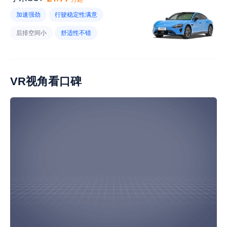
充电方便
风噪大
优惠幅度小
加速强劲
行驶稳定性满意
内饰易脏
高速续航小
后排空间小
舒适性不错
手套箱空间小
后排座椅偏窄
车身材质不错
内饰材质好
后备厢空间足够
底盘太低
电耗低
VR视角看口碑
前排头部空间小
维修保养便宜
风噪大
音响效果不好
续航里程小
后排座椅不舒服
视野小