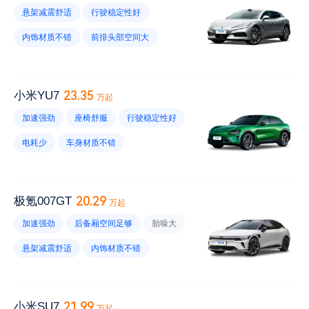
悬架减震舒适
行驶稳定性好
内饰材质不错
前排头部空间大
续航里程大
加速强劲
腰线设计耐看
电耗大
风噪大
23.35
小米YU7
万起
维修保养便宜
车机不好
底盘太低
加速强劲
座椅舒服
行驶稳定性好
后排头部空间小
优惠幅度小
电耗少
车身材质不错
高速续航小
扶手箱深度不足
储物空间设计合理
内饰材质给力
视野小
维修保养不贵
续航里程短
20.29
极氪007GT
万起
风噪大
胎噪大
雨刷不灵敏
加速强劲
后备厢空间足够
胎噪大
内饰易脏
优惠幅度小
悬架减震舒适
内饰材质不错
没有座椅通风
转向没有虚位
底盘太低
车尾设计好看
有终身质保
21.99
小米SU7
万起