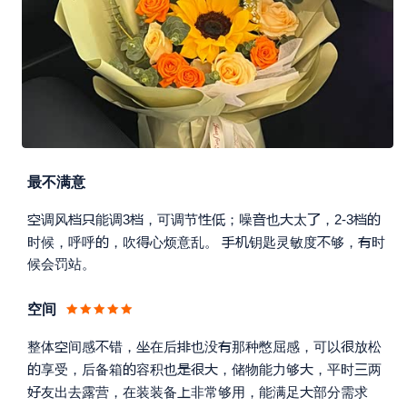
最不满意











调风
能调3
，可调节
；噪
也
太
，2-3






时候，呼呼
，吹
心烦意乱。
钥匙灵敏度
够，
时
候会罚站。
空间






整体
间感
错，
在后
也没
那种憋屈感，可以
放松







享受，后备箱
容积也
，储物能力够
，平时
两



友出去露营，在装装备
非常够用，能满足
部分需求