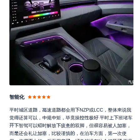
智能化





平时城区道
，
速道
都会用
NZP或LCC，整体
说我








觉
还算可以，
规
矩，毕竟操
极
平时
班堵车







智驾可以
时解放
疲惫
双脚，但
容易被人
塞，





而
还会礼让
塞，
较谨慎
，在泊车方面，第
次使