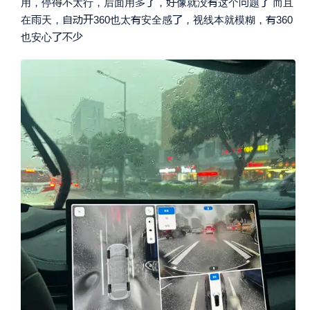








用，停
太行，后面用
，
像就没
这个
题
而且







在
天，
360也太
安全感
，视线本就模糊，
360



也安心