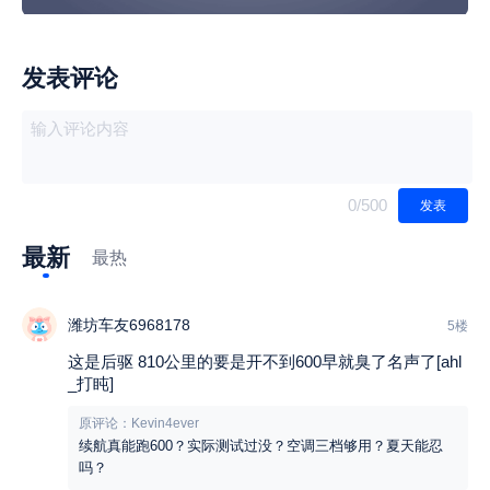
发表评论
0
/500
发表
最新
最热
潍坊车友6968178
5楼
这是后驱 810公里的要是开不到600早就臭了名声了[ahl
_打盹]
原评论：Kevin4ever
续航真能跑600？实际测试过没？空调三档够用？夏天能忍
吗？