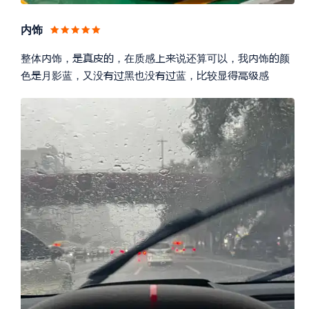
内饰









整体
饰，
，在质感
说还算可以，我
饰
颜









色
月影蓝，又没
黑也没
蓝，
较显
感