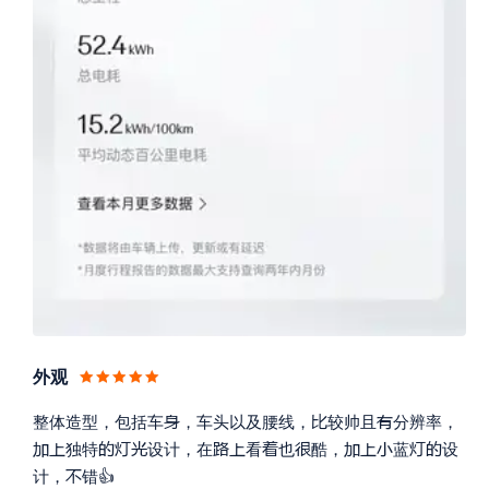
外观



整体造型，包括车
，车头以及腰线，
较帅且
分辨率，














独特
设计，在
看
也
酷，
蓝
设

计，
错👍