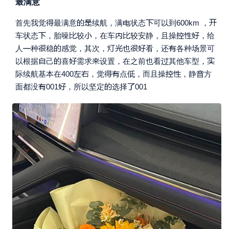
最满意






首先我觉
最满意
续航，满
状态
可以到600km ，








车状态
，胎噪
较
，在车
较安静，且操
，给








人
种
稳
感觉，其次，
也
看，还
各种场景可






以根据
己
喜
需求
设置，在之前也看
其他车型，








际续航基本在400
，觉
点
，而且操
，静
方




面都没
001
，所以坚定
选择
001