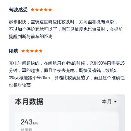
驾驶感受






起步
快，
调速度
应
较及时，方向
稍微
点滑，






个
护套就可以
，刹车灵敏度也
较及时，会提前

提醒判断与前车
距离
续航






充
时间超快
，在续航
4%
时候，充到90%
需要15



分钟，
超快，而且半夜去充
，既快又省钱，续航9






0%
概能跑个560km，算
较满意
，而且这个准确

也相对较