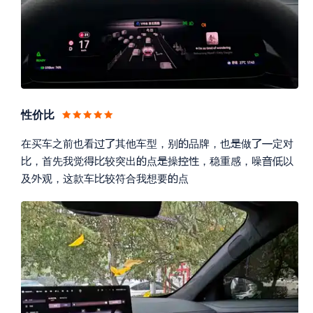
性价比






在买车之前也看
其他车型，别
品牌，也
做
定对









，首先我觉
较突出
点
操
，稳重感，噪
以



及
观，这款车
较符合我想要
点