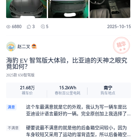
高的人坐后排也有头部空间。
6880
3
5
2025-10-15
赵二叉
海豹 EV 智驾版大体验，比亚迪的天神之眼究
竟如何？
2025款 650智驾版
南宁
21.68万
15.2kWh
裸车价
春秋百公里电耗
购车地点
这个车最满意就是它的外观，我认为写一辆车是比
满意
亚迪设计语言最好的一辆。完全原创加上我选择了
黑色的内饰➕黑车的车漆，妥妥的黑豹！简直是酷毙
了。而且他操控灵活“指哪打哪”驾驶体验非常好。
硬要说最不满意的就是他的后备箱空间较小，因为
不满意
车身较短又采用了运动的溜背造型，所以后备箱空