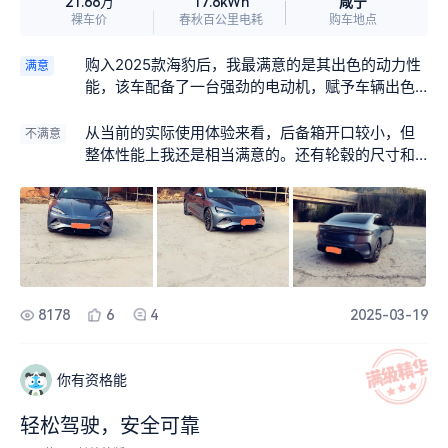
咸宁
21.68万
17.8kWh
裸车价
春秋百公里电耗
购车地点
购入2025款海豹后，我最满意的是其出色的动力性
满意
能，该车配备了一台强劲的电动机，赋予车辆出色
的加速体验，无论是穿梭于繁华都市的街道，还是
在宽广的高速公路上，海豹都能迅速作出反应，提
从当前的实际使用体验来看，后备箱开口较小，但
不满意
供充沛的动力支持，这不仅让我能够轻松完成超
整体性能上我还是相当满意的。还有轮毂的尺寸和
车，更在各种驾驶场景中游刃有余。
样式不尽人意。还有第一年的保险偏高，偏高了3
0%左右。
8178
6
4
2025-03-19
你有资格能
轻松驾驶，安全可靠