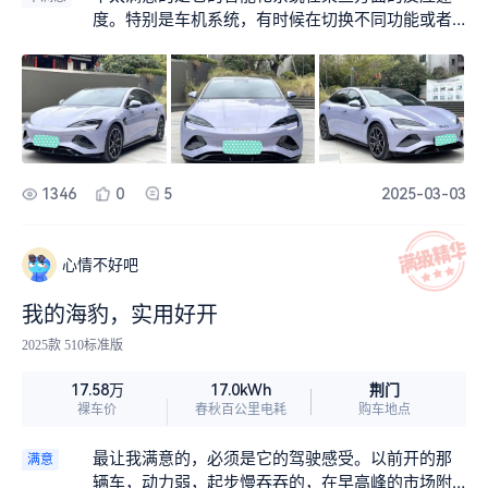
统对路面的颠簸过滤得很好，过弯时车身的侧倾控
度。特别是车机系统，有时候在切换不同功能或者
制得也很不错，给人一种扎实稳定的感觉。
打开一些应用程序时，会出现短暂的卡顿现象。
1346
0
5
2025-03-03
心情不好吧
我的海豹，实用好开
2025款 510标准版
荆门
17.58万
17.0kWh
裸车价
春秋百公里电耗
购车地点
最让我满意的，必须是它的驾驶感受。以前开的那
满意
辆车，动力弱，起步慢吞吞的，在早高峰的市场附