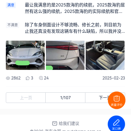
最让我满意的是2025款海豹的续航，2025款海豹居
满意
然有这么强的续航，2025款海豹的实际续航和官方
数据差不多，不存在虚标，即使偶尔开空调，2025
款海豹的续航还不错，动力也很好，开车时在路上
除了车身侧面设计不够流畅、修长之前，到目前为
不满意
超车是很容易的，实在是太贴心了，总的来说，我
止我还真没有发现这辆车有什么缺陷，所以我并没
非常喜欢它。当时我在网上查了资料，觉得这个价
有什么不满意的地方。
格已经接近底价了，所以就订了车，因为折扣是真
金白银，反正我买了这辆车，因为我觉得比亚迪品
牌还可以，物有所值。
2862
3
24
2025-02-23
上一页
1
/
107
下一页
给我们建议