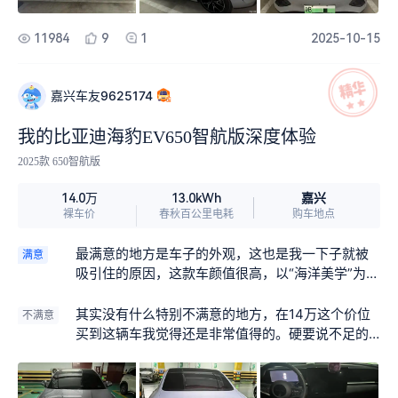
11984
9
1
2025-10-15
嘉兴车友9625174
我的比亚迪海豹EV650智航版深度体验
2025款 650智航版
嘉兴
14.0万
13.0kWh
裸车价
春秋百公里电耗
购车地点
最满意的地方是车子的外观，这也是我一下子就被
满意
吸引住的原因，这款车颜值很高，以“海洋美学”为核
心理念，拥有低趴的车身、流畅的溜背线条以及犀
利的LED大灯，有点轿跑的味道。紫色的车漆也给
其实没有什么特别不满意的地方，在14万这个价位
不满意
人一种特别的感觉，不同于我之前拥有的车是千篇
买到这辆车我觉得还是非常值得的。硬要说不足的
一律的白色车漆，这辆车给我一种与众不同的感
话，我觉得前备箱有点小，能放的东西不多，另外
觉。
受限于溜背造型后排的头部空间稍微低了点。不过
这些对我的影响不大，因为后排基本不坐人，180身