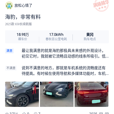
放松心情了
海豹，非常有料
2025款 650长续航版
黄冈
18.98万
17.0kWh
裸车价
春秋百公里电耗
购车地点
最让我满意的就是海豹那极具未来感的外观设计。
满意
初见它时，我就被它流畅且动感的线条所吸引。低
趴的车身姿态，搭配上大尺寸的轮毂，营造出了强
烈的运动气息。前脸的封闭式格栅与犀利的大灯组
说到不满意的地方，那就是车机系统的流畅度还有
不满意
完美融合，仿佛一双锐利的眼睛，极具辨识度。车
待提高。有时候在使用导航和多媒体功能时，车机
身侧面的溜背造型，不仅时尚美观，还降低了风
系统会出现短暂的卡顿现象。
阻，提升了车辆的性能。车尾的贯穿式尾灯在夜晚
点亮后，宛如一条绚丽的光带，回头率超高。