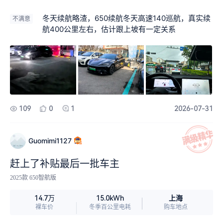
冬天续航略渣，650续航冬天高速140巡航，真实续
不满意
航400公里左右，估计跟上坡有一定关系
109
0
1
2026-07-31
Guomimi1127
赶上了补贴最后一批车主
2025款 650智航版
上海
14.7万
15.0kWh
裸车价
冬季百公里电耗
购车地点