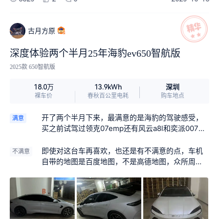
周末短途出游，不管是加速还是变道，都能感受到
稳稳的掌控感，驾驶乐趣拉满。 此外，车内的音响
质感也超出预期，下班路上放首喜欢的歌，疲惫感
古月方原
都能减轻不少。 最让我安心的还是续航表现。我买
的是 650km 长续航版本，在不冷不热、不用开空调
深度体验两个半月25年海豹ev650智航版
的季节，充一次电基本能跑半个月，完全不用频繁
2025款 650智航版
找充电桩，而且现在充电桩越来越普及，快充、慢
充选择很多，就算偶尔需要补能，快充一个多小时
深圳
18.0万
13.9kWh
就能充满，彻底缓解了我的里程焦虑。 总的来说，
裸车价
春秋百公里电耗
购车地点
海豹 EV 用颜值、驾驶感和靠谱的续航，完美适配了
我的日常需求，是台让我越开越喜欢的车。
开了两个半月下来，最满意的是海豹的驾驶感受，
满意
买之前试驾过领克07emp还有风云a8l和奕派007，
由于喜欢的车只有这几台，所以对比的车辆不多，
最终体验下来还是最喜欢海豹的驾驶感受；运动模
即使对这台车再喜欢，也还是有不满意的点，车机
不满意
式下提速很快，动力非常足，120码还有很多力。
自带的地图是百度地图，不是高德地图，众所周
知，高德地图在车机上有车道级导航，但车机自带
的百度地图没有，高速NOA只能在开启车机自带的
百度地图导航时才可以开启，所以这个高速noa功能
到现在还算是个处