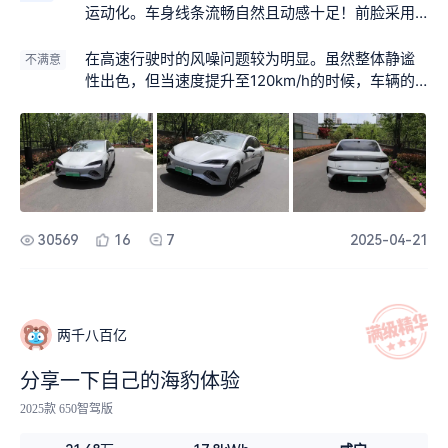
运动化。车身线条流畅自然且动感十足！前脸采用
了家族式的设计语言和犀利的车灯造型元素组合而
成使得整个车辆看起来非常有辨识度与科技感并存
在高速行驶时的风噪问题较为明显。虽然整体静谧
不满意
的感觉；尾部贯穿式的尾灯点亮之后的视觉效果也
性出色，但当速度提升至120km/h的时候，车辆的
很酷炫拉风~
噪音会稍显明显；此外，后排座椅的空间相对较
小，对于高个子乘客来说可能会感到有些局促感！
30569
16
7
2025-04-21
两千八百亿
分享一下自己的海豹体验
2025款 650智驾版