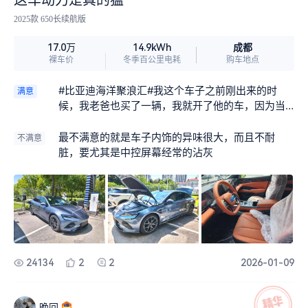
这车动力是真的猛
2025款 650长续航版
成都
17.0万
14.9kWh
裸车价
冬季百公里电耗
购车地点
#比亚迪海洋聚浪汇#我这个车子之前刚出来的时
满意
候，我老爸也买了一辆，我就开了他的车，因为当
时刚毕业嘛，还没拿驾照，所以就感觉他的车比较
好开，但是又没有办法提车，因为没有驾照，然后1
最不满意的就是车子内饰的异味很大，而且不耐
不满意
1月的时候我终于顺利的拿下了驾照，之后在老爸的
脏，要尤其是中控屏幕经常的沾灰
资助下就买了这个那五款的车子，我感觉他的动力
真的是很生猛，就是打开运动模式的时候，感觉动
力非常的暴躁非常适合我们这些小年轻人驾驶
24134
2
2
2026-01-09
晚回