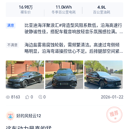
4.9L
16.98万
11.0kWh
裸车价
冬季百公里电耗
百公里油耗
比亚迪海洋聚浪汇#背造型风阻系数低，沿海高速行
满意
驶静谧性佳，搭配车载音响放轻音乐氛围感拉满。1
21km纯电覆盖通勤，谷电成本低，周末兜风往返无
需补能。座椅通风/加热适配海边昼夜温差，外放电
海边盐雾易腐蚀轮毂，需频繁清洁。高速过弯侧倾
不满意
可带动便携咖啡机，海边驻车小酌惬意，储物格收
略明显，沿海弯道操控信心不足。后排腿部空间紧
纳墨镜、防晒霜，实用性拉满。
凑，久坐腰酸。车机CarLife连接不稳定，导航投屏
易断联，后备箱开口偏窄，放置冲浪板需折叠，不
便携。
8163
0
0
2026-01-22
好的风轻云12