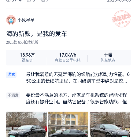
3714
0
7
2025-03-03
小象星星
海豹新款，是我的爱车
2025款 650长续航版
十堰
18.98万
17.0kWh
裸车价
春秋百公里电耗
购车地点
最让我满意的无疑是海豹的续航能力和动力性能。6
满意
50公里的长续航里程，在同级别车型中绝对是佼佼
者。我日常通勤往返大概40公里，一周充一次电基
本就足够了，完全没有续航焦虑。而且，它的动力
要说最不满意的地方，那就是车机系统的智能化程
不满意
相当强劲，电机的爆发力十足，轻点电门就能感受
度还有提升空间。虽然它配备了很多智能功能，但
到强烈的推背感。在高速上超车，也是轻而易举，
实际使用中，车机系统的反应速度有时不尽如人
那种畅快的驾驶体验真的让人欲罢不能。
意。