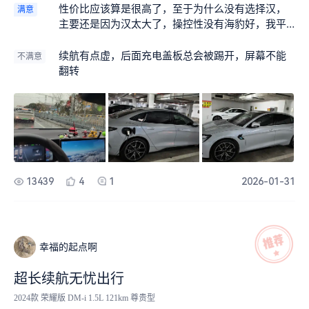
性价比应该算是很高了，至于为什么没有选择汉，
满意
主要还是因为汉太大了，操控性没有海豹好，我平
时开的非常多，所以驾驶感操控最重要，至于后排
空间，够用就行了，反正我也不坐，主要就是电池
续航有点虚，后面充电盖板总会被踢开，屏幕不能
不满意
续航确实挺拉的，夏天最高能跑 560 左右，冬天最
翻转
多 400 出头，开空调少的时候 400 都不到，350
左右，续航绝对拉，其他方面没什么毛病，车是真
的好车，特别底盘，非常舒服（另外我明明是 9 月
份提的车，非要让我改日期也是莫名其妙）
13439
4
1
2026-01-31
幸福的起点啊
超长续航无忧出行
2024款 荣耀版 DM-i 1.5L 121km 尊贵型