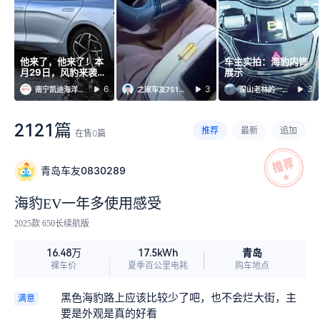
他来了，他来了！本
车主实拍：海豹内饰
月29日，风豹来袭，
展示
海豹正式上市！愿各
6
3
3
南宁凯迪海洋店
之家车友7517133
深山老林的一条豹子
位车主早日喜提爱
车！
2121篇
推荐
最新
追加
在售
0
篇
青岛车友0830289
海豹EV一年多使用感受
2025款 650长续航版
青岛
16.48万
17.5kWh
裸车价
夏季百公里电耗
购车地点
黑色海豹路上应该比较少了吧，也不会烂大街，主
满意
要是外观是真的好看