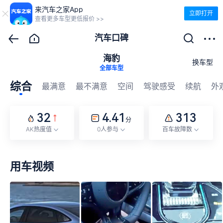
来汽车之家App
立即打开
查看更多车型更低报价 >>
汽车口碑
海豹
换车型
全部车型
综合
最满意
最不满意
空间
驾驶感受
续航
外
32
4.41
313
分
AK热度值
0人参与
百车故障数
用车视频