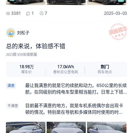
3381
1
7
2025-03-03
刘松子
总的来说，体验感不错
2025款 650长续航版
荆门
18.98万
17.0kWh
裸车价
春秋百公里电耗
购车地点
最让我满意的就是它的续航和动力。650公里的长续
满意
航，在同级别的纯电车型里相当能打。日常上下班
通勤，一周充一次电完全没问题。周末偶尔来个小
长途旅行，也不用担心续航焦虑。动力方面更是强
目前最不满意的地方，就是车机系统偶尔会出现卡
不满意
劲，起步加速迅猛，推背感十足，超车的时候相当
顿的情况。特别是在导航和多媒体同时使用的时
轻松，那种驾驶的快感真让人上瘾。
候，反应速度明显变慢，有时候甚至需要等上好几
秒才能执行指令，这对于追求流畅体验的我来说，
确实有些影响驾驶心情。