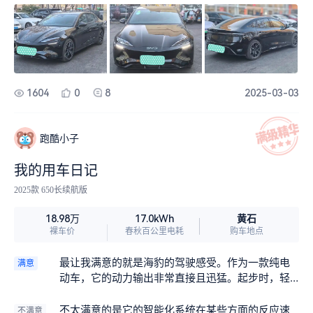
速的情况，让人心里有点没底。
1604
0
8
2025-03-03
跑酷小子
我的用车日记
2025款 650长续航版
黄石
18.98万
17.0kWh
裸车价
春秋百公里电耗
购车地点
最让我满意的就是海豹的驾驶感受。作为一款纯电
满意
动车，它的动力输出非常直接且迅猛。起步时，轻
踩电门就能感受到强烈的推背感，在城市道路上超
车简直是轻而易举。底盘调校得相当出色，悬挂系
不太满意的是它的智能化系统在某些方面的反应速
不满意