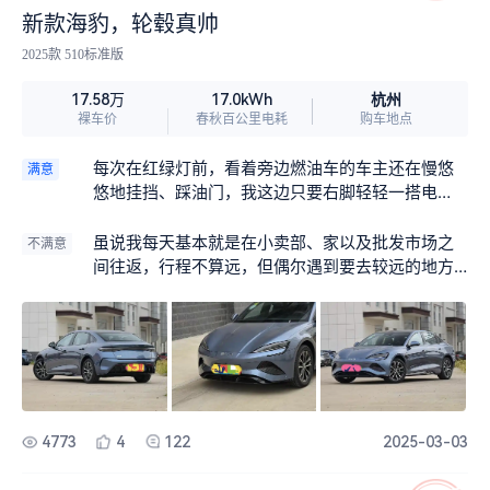
新款海豹，轮毂真帅
2025款 510标准版
杭州
17.58万
17.0kWh
裸车价
春秋百公里电耗
购车地点
每次在红绿灯前，看着旁边燃油车的车主还在慢悠
满意
悠地挂挡、踩油门，我这边只要右脚轻轻一搭电
门，“嗖” 的一下，瞬间被一股强大的推背力紧紧按
在座椅上，旁边那些车眨眼间就被我远远甩在身
虽说我每天基本就是在小卖部、家以及批发市场之
不满意
后，平时去批发市场进货，那路况简直就是车的 “战
间往返，行程不算远，但偶尔遇到要去较远的地方
场”，到处车水马龙，可我凭借着海豹这强劲的动
补货，或者节假日生意好，用车频次增加，这续航
力，在车流中左突右进，灵活得像条穿梭在珊瑚丛
就有点捉襟见肘了。就算提前规划好路线，心里还
中的小鱼，轻轻松松就能快速抵达目的地。
是难免会担心电量不够，而且在一些偏远地区，充
电桩数量不足，这也给出行带来了一定的困扰。
4773
4
122
2025-03-03