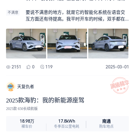
近，每次起步都得小心翼翼，生怕被后面的车按喇
叭。但海豹就不一样了，起步特别轻松，一脚电门
要说不满意的地方，就是它的智能化系统在语音交
不满意
下去，那种推背感，瞬间就能把我送到车流前面。
互方面还有待提高。我平时开车的时候，双手都在
忙着操作方向盘，很多时候就想通过语音指令来打
开导航或者播放音乐。但这车上的语音助手，有时
候识别不太准确，我得重复说好几遍，它才能理解
我的意思，这在一定程度上影响了使用的便利性。
2151
0
119
2025-03-01
天复仇者
2025款海豹：我的新能源座驾
2025款 650长续航版
南通
18.98万
17.8kWh
裸车价
冬季百公里电耗
购车地点