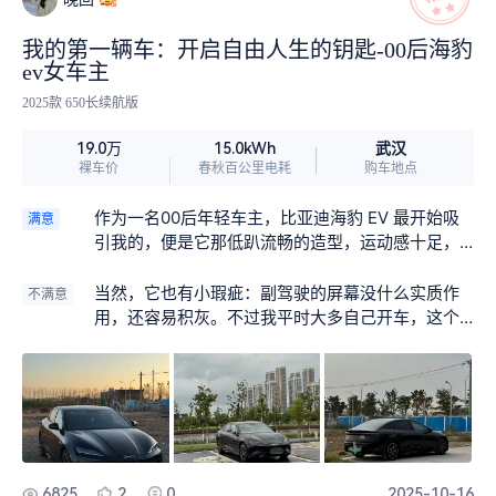
我的第一辆车：开启自由人生的钥匙-00后海豹
ev女车主
2025款 650长续航版
武汉
19.0万
15.0kWh
裸车价
春秋百公里电耗
购车地点
作为一名00后年轻车主，比亚迪海豹 EV 最开始吸
满意
引我的，便是它那低趴流畅的造型，运动感十足，
之前从某书上刷到就觉得特别帅气，到后面到实体
店看到实车试驾之后就更加的坚定我想要购车的想
当然，它也有小瑕疵：副驾驶的屏幕没什么实质作
不满意
法，后面刚好在去年9月又看到出了25款650长续航
用，还容易积灰。不过我平时大多自己开车，这个
版本，就直接拿下了，买车刚好满1年了，每次停在
问题对我影响不大，完全属于 “瑕不掩瑜”。
路边都能收获不少目光，都夸这车好看帅气，完全
戳中年轻人的审美点。 真正开起来后，它的驾驶体
验更让我惊喜。前双叉臂、后五连杆独立悬架的配
置，让车辆操控格外精准 —— 转向时没有虚位，车
身跟随性特别好，哪怕是在狭窄路段掉头，一把就
能顺利完成，省去了反复调整的麻烦。日常通勤或
6825
2
0
2025-10-16