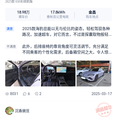
2025款 650长续航版
金昌
18.98万
17.8kWh
裸车价
春秋百公里电耗
购车地点
2025款海豹总能以无与伦比的姿态，轻松驾驭各种
满意
路况，加速超车，对它而言，不过是探囊取物般轻
松，毫无压力可言，这种令人激情澎湃的强大动力
输出，让我宛如置身赛车场上，成为王者，尽情领
此外，后排座椅的靠背角度可灵活调节，充分满足
不满意
略前所未有的驾驶快感。
不同乘客的个性化需求，后备箱空间之大，令人惊
叹，轻松容纳一家人的行李。
8031
6
2
2025-03-17
沉香豌豆