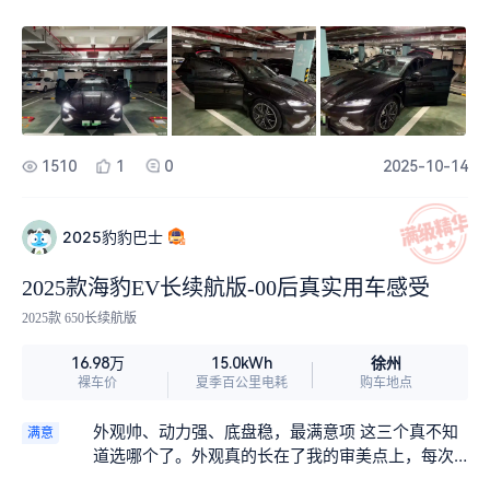
间对于二胎家庭来说可能不够用，但是对我跟我老
婆来说还是绰绰有余拉啥都可以。
1510
1
0
2025-10-14
2025豹豹巴士
2025款海豹EV长续航版-00后真实用车感受
2025款 650长续航版
徐州
16.98万
15.0kWh
裸车价
夏季百公里电耗
购车地点
外观帅、动力强、底盘稳，最满意项 这三个真不知
满意
道选哪个了。外观真的长在了我的审美点上，每次
停车下车后都忍不住多看两眼，掏出手机拍几张照