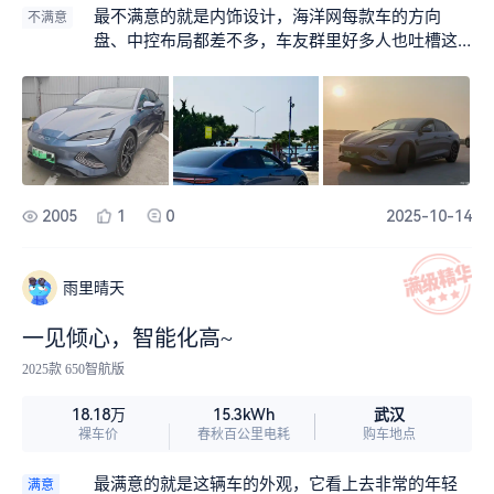
片哈哈，操控很好，过弯时车身特别稳，高速一点
最不满意的就是内饰设计，海洋网每款车的方向
不满意
不飘 并且提速很快。另外隔音也很好，国庆去自
盘、中控布局都差不多，车友群里好多人也吐槽这
驾，朋友说我这个车隔音确实很好。
点，真的希望比亚迪能改下，另外中控还有些异
响，然后容易落灰。
2005
1
0
2025-10-14
雨里晴天
一见倾心，智能化高~
2025款 650智航版
武汉
18.18万
15.3kWh
裸车价
春秋百公里电耗
购车地点
最满意的就是这辆车的外观，它看上去非常的年轻
满意