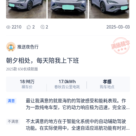
2210
2
2
2025-03-03
推送夜色行
朝夕相处，每天陪我上下班
2025款 650长续航版
孝感
18.98万
17.0kWh
裸车价
春秋百公里电耗
购车地点
最让我满意的就是海豹的驾驶感受和能耗表现。作
满意
为一款纯电车型，它的动力响应极为迅速，完全没
有传统燃油车的迟滞感。轻轻踩下电门，那种强劲
且线性的推背感瞬间袭来，在城市道路上穿梭自
不太满意的地方在于智能化系统中的自动辅助驾驶
不满意
如，超车时更是信心十足。
功能。在实际使用中，全速自适应巡航功能有时对
前车的距离判断不够精准，会出现突然加速或者减