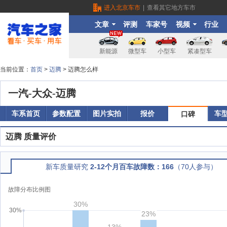
进入北京车市
|
查看其它地方车市
文章
评测
车家号
视频
行业
新能源
微型车
小型车
紧凑型车
当前位置：
首页
>
迈腾
> 迈腾怎么样
一汽-大众-
迈腾
车系首页
参数配置
图片实拍
报价
车
口碑
迈腾 质量评价
新车质量研究
2-12个月百车故障数：166
（70人参与）
故障分布比例图
30%
30%
23%
13%