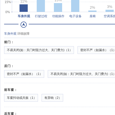
11%
15%
3%
2%
0%
车身外观
行驶过程
功能操作
电子设备
座椅
空调系
车身外观
详细故障
前门：
不易关闭(如：关门时阻力过大、关门费力)（1）
密封不严（如漏水）（1
后门：
密封不严（如漏水）（1）
不易关闭(如：关门时阻力过大、关门费力)（1
前车窗：
车窗抖动或共振（1）
有异响（2）
后车窗：