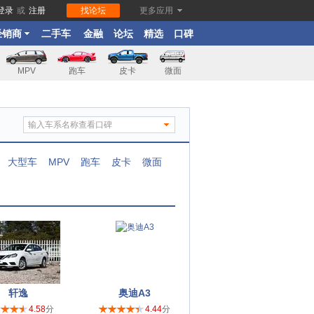
登录
或
注册
找论坛
更多应用
经销商
二手车
金融
论坛
精选
口碑
MPV
跑车
皮卡
微面
大型车
MPV
跑车
皮卡
微面
轩逸
奥迪A3
4.58
分
4.44
分