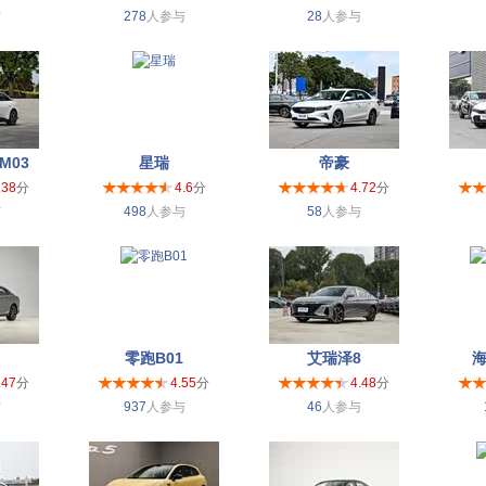
与
278
人参与
28
人参与
M03
星瑞
帝豪
.38
分
4.6
分
4.72
分
与
498
人参与
58
人参与
零跑B01
艾瑞泽8
海
.47
分
4.55
分
4.48
分
与
937
人参与
46
人参与