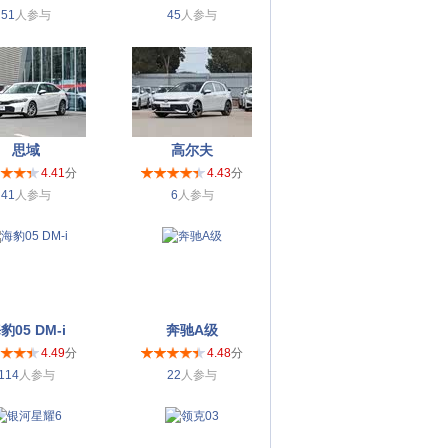
51
人参与
45
人参与
思域
高尔夫
4.41
分
4.43
分
41
人参与
6
人参与
豹05 DM-i
奔驰A级
4.49
分
4.48
分
114
人参与
22
人参与