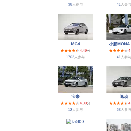
38
人参与
41
人参
MG4
小鹏MONA 
4.49
分
4
1702
人参与
41
人参
宝来
逸动
4.38
分
4
12
人参与
63
人参