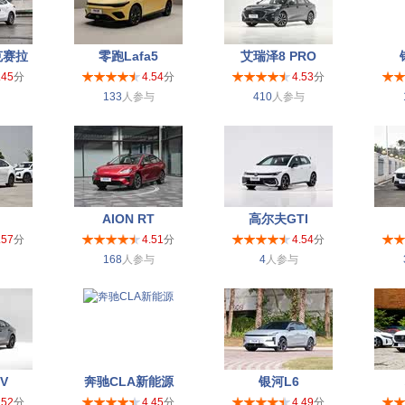
克赛拉
零跑Lafa5
艾瑞泽8 PRO
.45
分
4.54
分
4.53
分
133
人参与
410
人参与
AION RT
高尔夫GTI
.57
分
4.51
分
4.54
分
168
人参与
4
人参与
V
奔驰CLA新能源
银河L6
.52
分
4.45
分
4.49
分