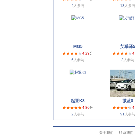
4
人参与
13
人参
MG5
艾瑞泽
4.29
分
4
6
人参与
3
人参与
起亚K3
微蓝6
4.86
分
4
2
人参与
91
人参
关于我们
联系我们