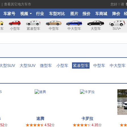
市
|
查看其它地方车市
您好！请
车家号
视频
行业
车型对比
图片
报价
车商城
降价
型车
小型车
紧凑型车
中型车
中大型车
大型车
SUV
大型SUV
大型SUV
微型车
小型车
紧凑型车
中型车
中大型车
S
速腾
卡罗拉
.52
分
4.52
分
4.35
分