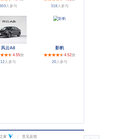
303
人参与
318
人参与
风云A8
影豹
4.55
分
4.52
分
12
人参与
20
人参与
之家
|
意见反馈