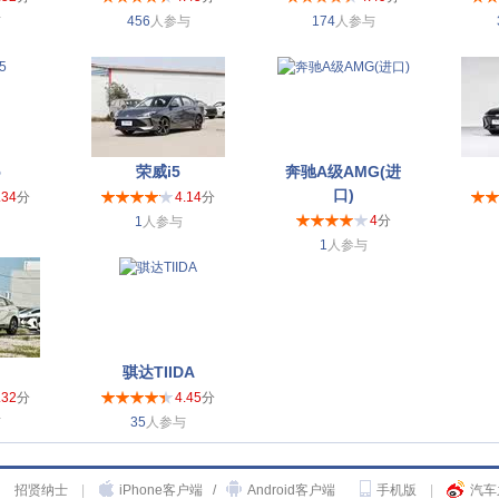
与
456
人参与
174
人参与
5
荣威i5
奔驰A级AMG(进
口)
.34
分
4.14
分
4
分
1
人参与
1
人参与
骐达TIIDA
.32
分
4.45
分
与
35
人参与
招贤纳士
|
iPhone客户端
/
Android客户端
手机版
|
汽车