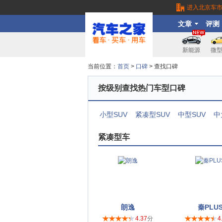
进入北京车
文章
评测
新能源
微
当前位置：
首页
>
口碑
> 查找口碑
按级别查找热门车型口碑
小型SUV
紧凑型SUV
中型SUV
中
紧凑型车
朗逸
秦PLU
4.37
分
4