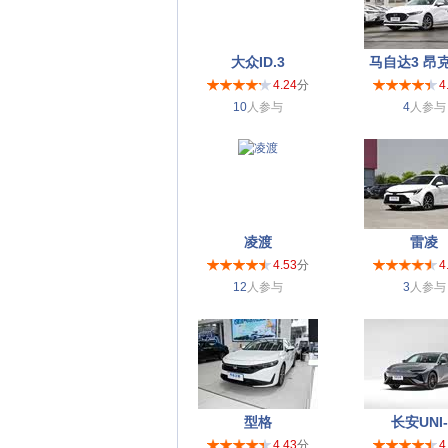
大众ID.3
马自达3 昂
4.24
分
4
10
人参与
4
人参与
凌渡
雷凌
4.53
分
4
12
人参与
3
人参与
型格
长安UNI-
4.43
分
4