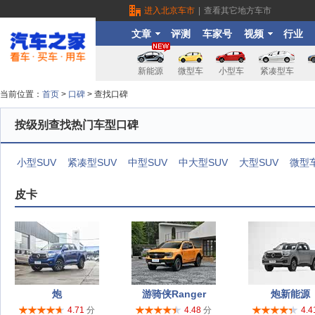
进入北京车市
|
查看其它地方车市
文章
评测
车家号
视频
行业
新能源
微型车
小型车
紧凑型车
当前位置：
首页
>
口碑
> 查找口碑
按级别查找热门车型口碑
小型SUV
紧凑型SUV
中型SUV
中大型SUV
大型SUV
微型
皮卡
炮
游骑侠Ranger
炮新能源
4.71
分
4.48
分
4.4