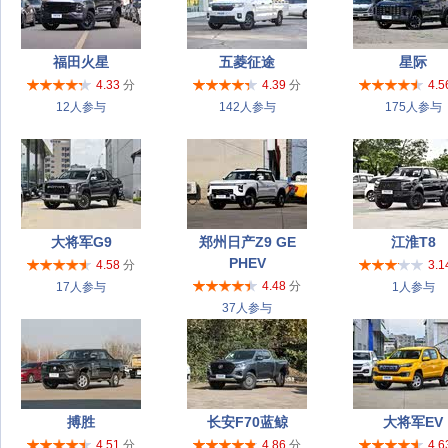
福田火星
五菱征途
星际
4.33
分
4.39
分
4.5
12人参与
142人参与
175人参与
大将军G9
郑州日产Z9 GE
江淮T8
PHEV
4.58
分
3.1
4.48
分
17人参与
1人参与
37人参与
搏胜
长安F70蓝鲸
大将军EV
4.51
分
4.86
分
4.6