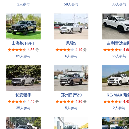
2人参与
59人参与
36人参与
山海炮 Hi4-T
风骏5
吉利雷达金
4.56
分
4.19
分
4.6
85人参与
6人参与
65人参与
长安猎手
郑州日产Z9
RE-MAX 瑞
4.49
分
4.86
分
4.4
35人参与
5人参与
2人参与